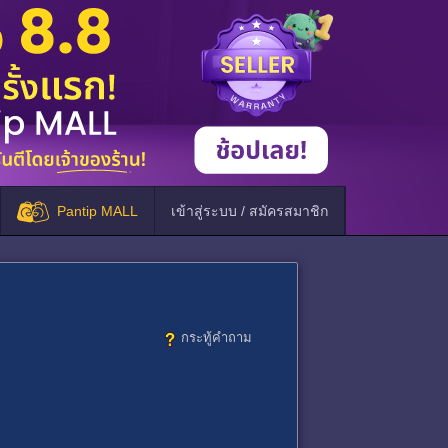
Pantip MALL
เข้าสู่ระบบ / สมัครสมาชิก
กระทู้คำถาม