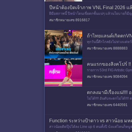
ปีหน้าต้องบิดเจ้าภาพ VNL Final 2026 แล้
ฝีมือสภาพนี้ ​ปีหน้าโดนเขี่ยตกชั้นแน่ๆ แล้วนโยบายก็มีฉ
นอลเ
สมาชิกหมายเลข 8916817
ถ้าไทยแลนด์เกิดตกVNL
ทุกวันนี้ศึกไกลยังไม่ห่วงแต่ห
ระดับโลกจะข้ามไตลานไป เพร
สมาชิกหมายเลข 8888883
คนแรกของสิงคโปร์ !! 
รายการ 53rd FIG Artistic G
🤸‍♀
25 ตุลาคม 2568 ที่ผ่านมา ผล
สมาชิกหมายเลข 9084094
ตกลงมามีเรื่องแน่!!!!
ไม่ได้!!!! อันดับจะตกไม่ได้!!!
วน-เหตุฉุกเฉิน(191)ปี
สมาชิกหมายเลข 6440591
Function ระหว่างป้าดาว vs สาวน้อย มห
สาวน้อยติดปุ๊ปได้ลง Line up 6 คนทั้งปี บ้งแค่ไหนก็ห