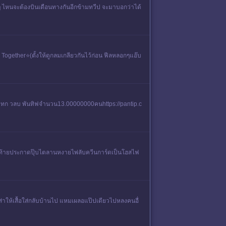
ๆๆๆ ไหนจะต้องบินเดือนทางกันอีกข้ามทวีป จะมาบอกว่าได้
ther⭐️(ตั้งให้ดูกลมเกลียวกันไว้ก่อน ฟีลหลอกๆแอ๊บ
งแทก วลบ พันทิฟจำนวน13.00000000คนhttps://pantip.c
ดท้ายประกาดปุ๊บไตลานหงายไพ่ลับควีนการ์ดเป็นโฮสไฟ
ุส่าให้เสื้อใส่กลับบ้านไป แหมเผลอแป๊ปเดียวไปหลงคนอื่