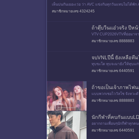
เห็นบ่นกันเยอะเว่อ ว่า AVC แข่งกันทุกวันแทบไม่ได้พั
พักเยอะกว่า A
สมาชิกหมายเลข 4324245
ถ้าตุ๊บวีนแอ๋วจริง ปีห
VTV CUP2026VTVที่ย่อมาจาก 
ๆเหมือนไทยแลน-โคเรียวีโกโอล
สมาชิกหมายเลข 8888883
จบVNLปีนี้ ยังเหลือทีม
ทุบขะโต ทุบจะมายัง'ให้ทุบแ
om/topic/43399687 สาวมิด
สมาชิกหมายเลข 6440591
ถ้าขอเป็นเจ้าภาพไฟนอ
แบบพวกเซอไววัลโช จังหวะตัว
นอลวีนแอ๋ว2026 no.18 tailan
สมาชิกหมายเลข 8888883
นักกีฬาที่คบกันแบบLD
อยากถามเพื่อนๆนักกีฬาทุกคนคะ
นละ อย่าให้เจออีกนะ สนามส
สมาชิกหมายเลข 6440591