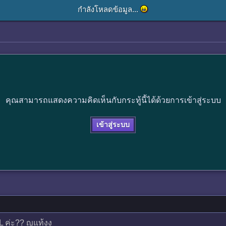
กำลังโหลดข้อมูล...
คุณสามารถแสดงความคิดเห็นกับกระทู้นี้ได้ด้วยการเข้าสู่ระบบ
เข้าสู่ระบบ
L ค่ะ?? ญแท้งง