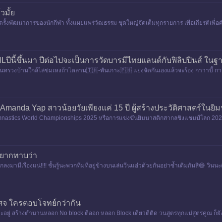
วมั้ย
ุดรั้งพัฒนาการของนักกีฬา ทั้งแผยแพร่วัฒธรรม ชุดใหญ่จัดเต็มทุกรายการ ​เพื่อเกียรติเพื่อศั
ปีนี้ขึ้นมา ปีต่อไปจะเป็นการวัดบารมีไทยแลนด์กับฟิลิปปินส์ ในฐ
วั่นทรวงบ้านใกล้ไล่ข่มเหงถ้าไตลาน🇹🇭-พันเกาะ🇵🇭 แย่งจัดกันเองแล้วจะร้อง กาาาบี้ กาาา
าะฝีมือเราก
Amanda Yap สาวน้อยวัยเพียงแค่ 15 ปี ผู้สร้างประวัติศาสตร์ในย
ymnastics World Championships 2025 หรือการแข่งขันยิมนาสติกสากลชิงแชมป์โลก 2025 
ปรากฏว่า มีนักกีฬา
 อยากทาบว่า
! ตกลงมามีเรื่องแน่!!!! ชั้นรู้นะพวกทีมที่อยู่ข้างบนเล่นวีนแอ๋วด้วยกันอย่าซ้ำเติมกันสิ
ศจ ใครตอบโจทย์กว่ากัน
นูจะอยู่ สร้างตำนานหลอก No block ตีออก หลอก Block เดี่ยวตีติด วนสูตรทุกแม่สูตรคูณ ก