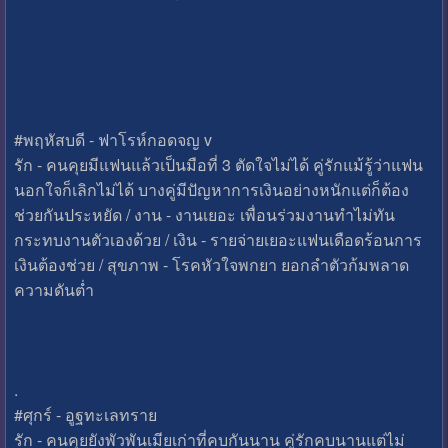
#พฤหัสบดี - ฟาโรห์กอดจญ v
รัก - คนคุยมีแฟนแล้วเป็นมือที่ 3 ตัดใจไม่ได้ คู่รักแม้รู้ว่าแฟน
นอกใจก็เลิกไม่ได้ บางคู่มีปัญหาการเงินอย่างหนักแต่ก็ต้อง
ช่วยกันประหยัด / งาน - งานเยอะ เพื่อนร่วมงานทำไม่ทัน
กระทบงานตัวเองด้วย / เงิน - รายจ่ายเยอะแฟนเดือดร้อนการ
เงินต้องช่วย / สุขภาพ - โรคหัวใจพกยา ยอกลำตัวก้มพลาด
ความดันต่ำ
.
#ศุกร์ - อูฐทะเลทราย
รัก - คนคุยยังพัวพันเมียเก่าที่คบกันนาน คู่รักคบนานแต่ไม่