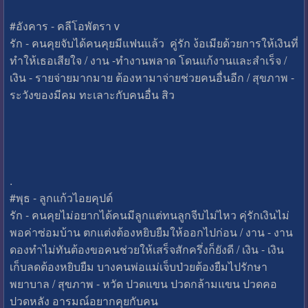
#อังคาร - คลีโอพัตรา v
รัก - คนคุยจับได้คนคุยมีแฟนแล้ว คู่รัก ง้อเมียด้วยการให้เงินที่
ทำให้เธอเสียใจ / งาน -ทำงานพลาด โดนแก้งานและสำเร็จ /
เงิน - รายจ่ายมากมาย ต้องหามาจ่ายช่วยคนอื่นอีก / สุขภาพ -
ระวังของมีคม ทะเลาะกับคนอื่น สิว
.
#พุธ - ลูกแก้วไอยคุปต์
รัก - คนคุยไม่อยากได้คนมีลูกแต่ทนลูกจีบไม่ไหว คุ่รักเงินไม่
พอค่าซ่อมบ้าน ตกแต่งต้องหยิบยืมให้ออกไปก่อน / งาน - งาน
ดองทำไม่ทันต้องขอคนช่วยให้เสร็จสักครึ่งก็ยังดี / เงิน - เงิน
เก็บลดต้องหยิบยืม บางคนพ่อแม่เจ็บป่วยต้องยืมไปรักษา
พยาบาล / สุขภาพ - หวัด ปวดแขน ปวดกล้ามแขน ปวดคอ
ปวดหลัง อารมณ์อยากคุยกับคน