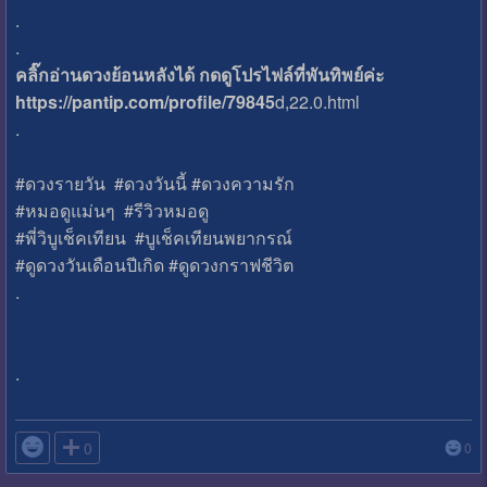
.
.
คลิ๊กอ่านดวงย้อนหลังได้ กดดูโปรไฟล์ที่พันทิพย์ค่ะ
https://pantip.com/profile/79845
d,22.0.html
.
#ดวงรายวัน​ #ดวงวันนี้ #ดวงความรัก
#หมอดูแม่นๆ #รีวิวหมอดู
#พี่วิบูเช็คเทียน #บูเช็คเทียนพยากรณ์
#ดูดวงวันเดือนปีเกิด #ดูดวงกราฟชีวิต
.
.

0
0