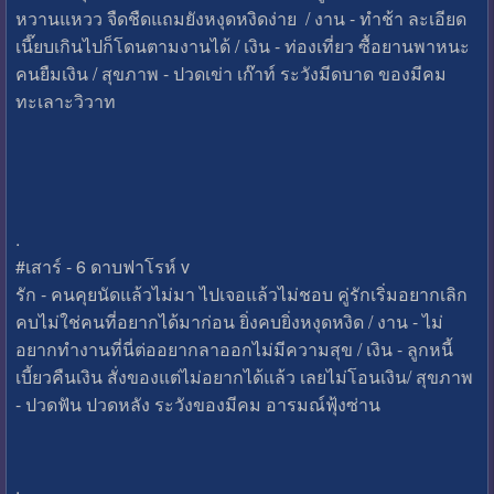
หวานแหวว จืดชืดแถมยังหงุดหงิดง่าย / งาน - ทำช้า ละเอียด
เนี๊ยบเกินไปก็โดนตามงานได้ / เงิน - ท่องเที่ยว ซื้อยานพาหนะ
คนยืมเงิน / สุขภาพ - ปวดเข่า เก๊าท์ ระวังมีดบาด ของมีคม
ทะเลาะวิวาท
.
#เสาร์ - 6 ดาบฟาโรห์ v
รัก - คนคุยนัดแล้วไม่มา ไปเจอแล้วไม่ชอบ คู่รักเริ่มอยากเลิก
คบไม่ใช่คนที่อยากได้มาก่อน ยิ่งคบยิ่งหงุดหงิด / งาน - ไม่
อยากทำงานที่นี่ต่ออยากลาออกไม่มีความสุข / เงิน - ลูกหนี้
เบี้ยวคืนเงิน สั่งของแต่ไม่อยากได้แล้ว เลยไม่โอนเงิน/ สุขภาพ
- ปวดฟัน ปวดหลัง ระวังของมีคม อารมณ์ฟุ้งซ่าน
.