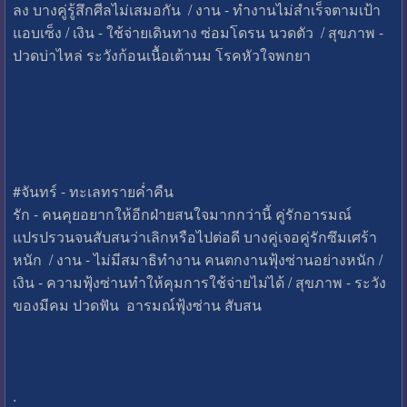
ลง บางคู่รู้สึกศีลไม่เสมอกัน / งาน - ทำงานไม่สำเร็จตามเป้า
แอบเซ็ง / เงิน - ใช้จ่ายเดินทาง ซ่อมโดรน นวดตัว / สุขภาพ -
ปวดบ่าไหล่ ระวังก้อนเนื้อเต้านม โรคหัวใจพกยา
#จันทร์ - ทะเลทรายค่ำคืน
รัก - คนคุยอยากให้อีกฝ่ายสนใจมากกว่านี้ คู่รักอารมณ์
แปรปรวนจนสับสนว่าเลิกหรือไปต่อดี บางคู่เจอคู่รักซึมเศร้า
หนัก / งาน - ไม่มีสมาธิทำงาน คนตกงานฟุ้งซ่านอย่างหนัก /
เงิน - ความฟุ้งซ่านทำให้คุมการใช้จ่ายไม่ได้ / สุขภาพ - ระวัง
ของมีคม ปวดฟัน อารมณ์ฟุ้งซ่าน สับสน
.