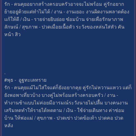
รัก - คนคุยอยากสร้างครอบครัวอาจจะไม่พร้อม คู่รักอยาก
ย้ายอยู่ด้วยแต่ทำไม่ได้ / งาน - งานเยอะ งานผิดงานพลาดต้อง
แก้ให้ดี / เงิน - รายจ่ายยิบย่อย ซ๋อมบ้าน จ่ายเพื่อรักษาภาพ
ลักษณ์ / สุขภาพ - ปวดเมื่อยเนื้อตัว ระวังของหล่นใส่หัว คัน
หน้า สิว
.
#พุธ - อูฐทะเลทราย
รัก - คนคุยแม้ไม่ใส่ใจแต่ก็ยังอยากคุย คู่รักไม่หวานแหวว แต่ก็
ยังพอพาเที่ยวบ้าง บางคู่ไม่พร้อมสร้างครอบครัว / งาน -
ทำงานช้าแบบไม่ค่อยมีอารมณ์ระวังนายไม่ปลื้ม บางคนงาน
เสริมหดทำให้รายได้หดตาม / เงิน - ใช้จ่ายเดินทาง ค่าซ่อม
บ้าน ให้พ่อแม่ / สุขภาพ - ปวดเข่า ปวดข้อเท้า ปวดคอ ปวด
หลัง