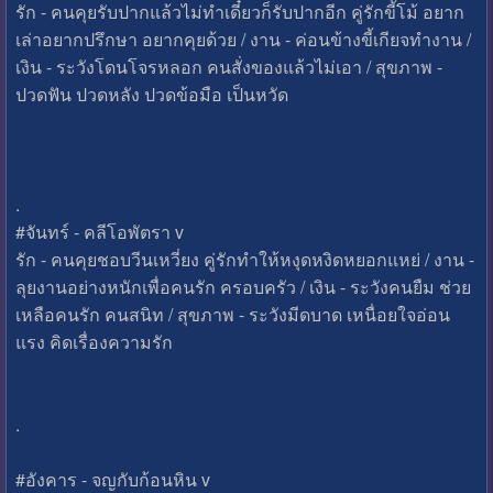
รัก - คนคุยรับปากแล้วไม่ทำเดี๋ยวก็รับปากอีก คู่รักขี้โม้ อยาก
เล่าอยากปรึกษา อยากคุยด้วย / งาน - ค่อนข้างขี้เกียจทำงาน /
เงิน - ระวังโดนโจรหลอก คนสั่งของแล้วไม่เอา / สุขภาพ -
ปวดฟัน ปวดหลัง ปวดข้อมือ เป็นหวัด
.
#จันทร์ - คลีโอพัตรา v
รัก - คนคุยชอบวีนเหวี่ยง คู่รักทำให้หงุดหงิดหยอกแหย่ / งาน -
ลุยงานอย่างหนักเพื่อคนรัก ครอบครัว / เงิน - ระวังคนยืม ช่วย
เหลือคนรัก คนสนิท / สุขภาพ - ระวังมีดบาด เหนื่อยใจอ่อน
แรง คิดเรื่องความรัก
.
#อังคาร - จญกับก้อนหิน v