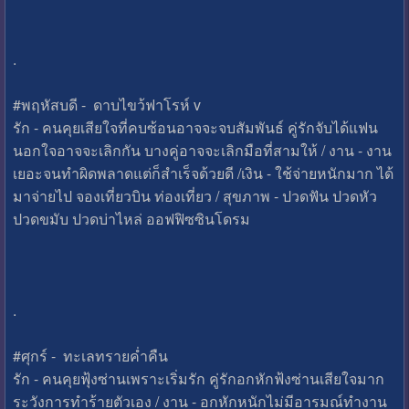
.
#พฤหัสบดี - ดาบไขว้ฟาโรห์ v
รัก - คนคุยเสียใจที่คบซ้อนอาจจะจบสัมพันธ์ คู่รักจับได้แฟน
นอกใจอาจจะเลิกกัน บางคู่อาจจะเลิกมือที่สามให้ / งาน - งาน
เยอะจนทำผิดพลาดแต่ก็สำเร็จด้วยดี /เงิน - ใช้จ่ายหนักมาก ได้
มาจ่ายไป จองเที่ยวบิน ท่องเที่ยว / สุขภาพ - ปวดฟัน ปวดหัว
ปวดขมับ ปวดบ่าไหล่ ออฟฟิซซินโดรม
.
#ศุกร์ - ทะเลทรายค่ำคืน
รัก - คนคุยฟุ้งซ่านเพราะเริ่มรัก คู่รักอกหักฟ้งซ่านเสียใจมาก
ระวังการทำร้ายตัวเอง / งาน - อกหักหนักไม่มีอารมณ์ทำงาน