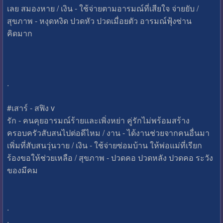
เลย สมองหาย / เงิน - ใช้จ่ายตามอารมณ์ที่เสียใจ จ่ายยับ /
สุขภาพ - หงุดหงิด ปวดหัว ปวดเมื่อยตัว อารมณ์ฟุ้งซ่าน
คิดมาก
.
#เสาร์ - สฟิง v
รัก - คนคุยอารมณ์ร้ายและเพิ่งหย่า คู่รักไม่พร้อมสร้าง
ครอบครัวสับสนไปต่อดีไหม / งาน - ได้งานช่วยจากคนอื่นมา
เพิ่มที่สับสนวุ่นวาย / เงิน - ใช้จ่ายซ่อมบ้าน ให้พ่อแม่ที่เรียก
ร้องขอให้ช่วยเหลือ / สุขภาพ - ปวดคอ ปวดหลัง ปวดคอ ระวัง
ของมีคม
.
.