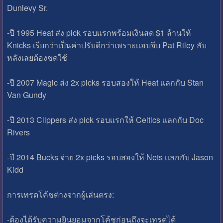
Dunlevy Sr.
-ปี 1995 Heat ส่ง pick รอบเเรกพร้อมเงินสด $1 ล้านให้
Knicks เรียกว่าเป็นค่าปรับดีกว่าเพราะเเอบจีบ Pat Riley ลับ
หลังเลยต้องชดใช้
-ปี 2007 Magic ส่ง 2x picks รอบสองให้ Heat เเลกกับ Stan
Van Gundy
-ปี 2013 Clippers ส่ง pick รอบเเรกให้ Celtics เเลกกับ Doc
Rivers
-ปี 2014 Bucks จ่าย 2x picks รอบสองให้ Nets เเลกกับ Jason
Kidd
การเทรดโค้ชต่างจากผู้เล่นตรง:
-ต้องได้รับความยินยอมจากโค้ชก่อนถึงจะเทรดได้