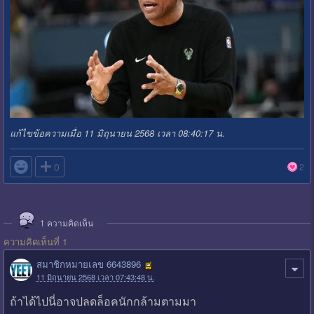
แก้ไขข้อความเมื่อ 11 มิถุนายน 2568 เวลา 08:40:17 น.

0
2
1
ความคิดเห็น
ความคิดเห็นที่ 1
สมาชิกหมายเลข 6643896
11 มิถุนายน 2568 เวลา 07:43:48 น.
ถ้าได้ไปนี่อาจปลดล็อคนักกล้ามตามมา