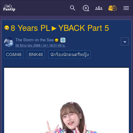
close
8 Years PL►YBACK Part 5
The Storm on the Sea
06 มิถุนายน 2568 เวลา 16:01:49 น.
CGM48
BNK48
นักร้องนักดนตรีหญิง