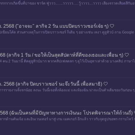
แกรกกรากเกิดขึ้นที่บ่าของ ชาร์ค ฟู่ววว........ววววว......วู้วววว....วววว เสียงจรวดเสียดส
.ย. 2568 ("อาจจะ" ลากิจ 2 วัน แบบปิดบราวเซอร์เจ๋ย ๆ) 🤍
าไปเขียนโค้ด ส่วนสาเหตุในการเปิดบราวเซอร์ ก็เดิม ๆ อย่างเช่น เหงา ดูยูทิวบ์ ถาม Go
2568 (ลากิจ 1 วัน / ขอให้เป็นสุดสัปดาห์ที่ดีของเธอและเพื่อน ๆ) 🤍
ชงิ 4 คน 2 วันมานี้ ติดดูยูทิวบ์มาก พวกคลิปเฟลตลก ๆ ดูไว้เป็นอุทาเห่าด้วย บางคลิป 
ค. 2568 (ลากิจ ปิดบราวเซอร์ นะจ๊ะวันนี้ เพื่อสมาธิ) 🤍
ารรายงานจิ้งจกน้อย ลงนะ วันนี้เจอทั้งห้องแม่ และห้องฉัน น่าจะเป็นตัวเดิมของวันก่อน ๆ ว
ย. 2568 (ฉันเป็นคนที่มีปัญหาทางการเงินนะ โปรดพิจารณาให้ถ้วนถี่) 
ากด้านคันเจ้อ และอินเวนเทอร์ มาสู่ เกม เมคเกอร์ อีกแล้ว ราวกับจุดธูปขอพร กราบไหว้ บนบ