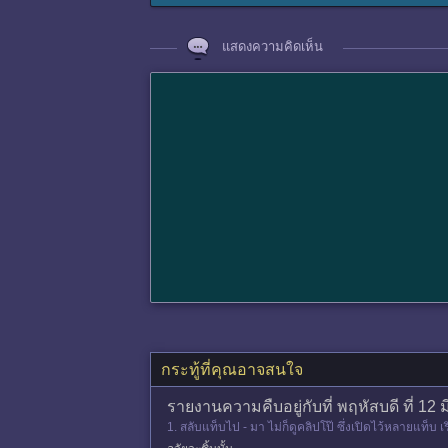
แสดงความคิดเห็น
กระทู้ที่คุณอาจสนใจ
รายงานความคืบอยู่กับที่ พฤหัสบดี ที่ 12 ม
1. สลับแท็บไป - มา ไม่ก็ดูคลิปโป๊ ซึ่งเปิดไว้หลายแท็บ 
งเพีย