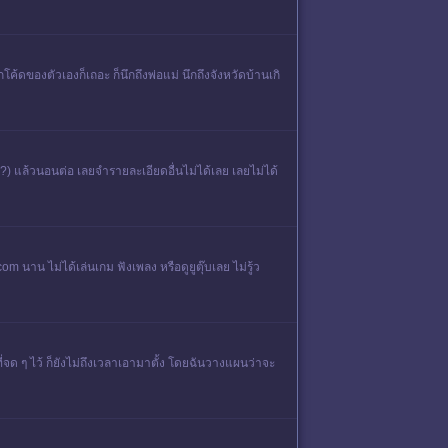
ค้ดของตัวเองก็เถอะ ก็นึกถึงพ่อแม่ นึกถึงจังหวัดบ้านเกิ
า?) แล้วนอนต่อ เลยจำรายละเอียดอื่นไม่ได้เลย เลยไม่ได้
com นาน ไม่ได้เล่นเกม ฟังเพลง หรือดูยูตุ๊บเลย ไม่รู้ว
ที่จด ๆ ไว้ ก็ยังไม่ถึงเวลาเอามาตั้ง โดยฉันวางแผนว่าจะ