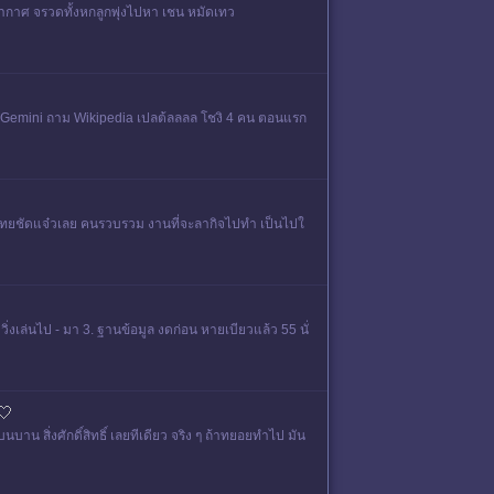
ีกับอากาศ จรวดทั้งหกลูกพุ่งไปหา เชน หมัดเทว
ogle Gemini ถาม Wikipedia เปลต้ลลลล โชงิ 4 คน ตอนแรก
ภาษาไทยชัดแจ๋วเลย คนรวบรวม งานที่จะลากิจไปทำ เป็นไปใ
ิ่งเล่นไป - มา 3. ฐานข้อมูล งดก่อน หายเบียวแล้ว 55 นั่
🤍
าน สิ่งศักดิ์สิทธิ์ เลยทีเดียว จริง ๆ ถ้าทยอยทำไป มัน