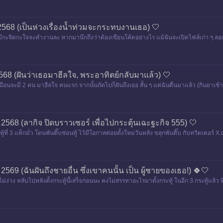
. 2568 (เป็นห่วงเรื่องน้ำท่วมจะกระทบงานเธอ) 🤍
ม่มีกะจิตกะใจจะทำงานละ หากมานึกถึงว่าต้องเขียนโค้ดอย่างไร แม้ฉันจะเปิดไฟล์เก่า ๆ ลอกโ
 2568 (ฝันว่าเธอมาฮีลใจ, พระอาทิตย์กลับมาแล้ว) 🤍
มือนจะมี 2 คน มาฮีลใจ คนแรก จากนั้นถัดไปก็ฝันถึงเธอ สั้น ๆ แต่ฉันตื่นมาแล้ว (กินยาเช้
ย. 2568 (ลากิจ ปิดบราวเซอร์ เพื่อไปกระตุ้นเฉะฐะกิจ 555) 🤍
ี่ 3 แท็กมั่ว โดนพันติ๊บซ่อนทู้ ไว้มีโอกาสค่อยตั้งใหม่วันหลัง ขลุกพันติ๊บ กับทวิตเตอร์ X.
 2569 (ฉันฝันถึงชายอื่น ซึ่งเขาคนนั้น เป็น ผู้ชายของเธอ!) 🍀🤍
ม่ง่วง หลับไปหลังตั้งกระทู้นี้เสร็จก่อนนะ คงไม่สรรหาอะไรมาตั้งกระทู้ ในอีก 3 กระทู้แล้ว 