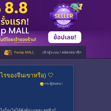
Pantip MALL
เข้าสู่ระบบ / สมัครสมาชิก
อะไรของจีนเขาหรือ) 🤍
กระทู้สนทนา
งก็จะไม่ได้ตังค์น่ะแหละ ดูยูทิวบ์