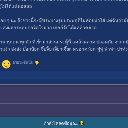
ู้ไม่ได้แน่นอลลล
อย ๆ นะ ถึงช่วงนี้จะมีพระบางรูปประพฤติไม่ค่อยน่าใส่ แต่ฉันว่ามั
รง ส่งผลกระทบต่อจิตใจมาก เธอก็จักได้แคล้วคลาด
กท่าน ทุกตน ทุกตัว ที่เข้ามาอ่านกระทู้นี้ แคล้วคลาด ปลอดภัย จากภ
ฮ่งฮ่ง บ๊อกบ๊อก จิ๊บจิ๊บ เจี๊ยกเจี๊ยก คร่อกคร่อก ฟู่ฟู่ ฟ่าฟ่า ปาทัง
อวัยวะชิ้นนั้น
กำลังโหลดข้อมูล...