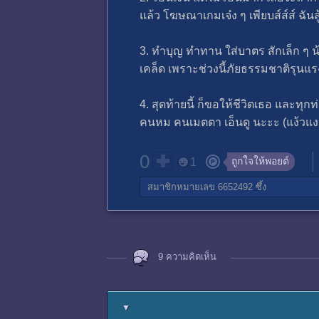
แล้ว โฆษณาเกมเจ๋ง ๆ เพียบส์ส์ส์ ฉันส
3. ทำบุญ ทำทาน ใส่บาตร สักเล็ก ๆ น้
เคล็ด เพราะช่วงนี้ภัยธรรมชาติรุนแ
4. สุดท้ายนี้ ก็ขอให้ชีวิตเธอ และทุ
คนหม คนเมตตา เอ็นดู นะะะ (แง้วแงวแง้ว 
0
ถูกใจให้พอยต์
1
สมาชิกหมายเลข 6652492
ซึ้ง
9 ความคิดเห็น
▼