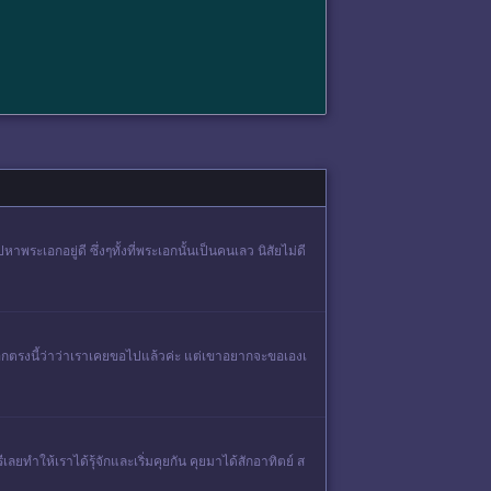
กอยู่ดี ซึ่งๆทั้งที่พระเอกนั้นเป็นคนเลว นิสัยไม่ดี
องบอกตรงนี้ว่าว่าเราเคยขอไปแล้วค่ะ แต่เขาอยากจะขอเองเ
ลยทำให้เราได้รุ้จักและเริ่มคุยกัน คุยมาได้สักอาทิตย์ ส