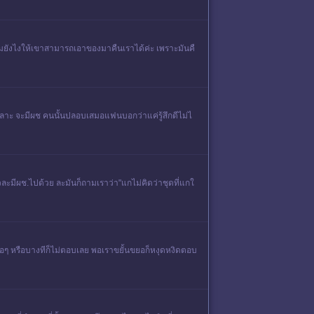
มยังไงให้เขาสามารถเอาของมาคืนเราได้ค่ะ เพราะมันคื
ะเลาะ จะมีผช คนนั้นปลอบเสมอแฟนบอกว่าแค่รู้สึกดีไม่ไ
ยวละมีผช.ไปด้วย ละมันก็ถามเราว่า"แกไม่คิดว่าชุดที่แกใ
ออๆ หรือบางทีก็ไม่ตอบเลย พอเราขยั้นขยอก็หงุดหงิดตอบ