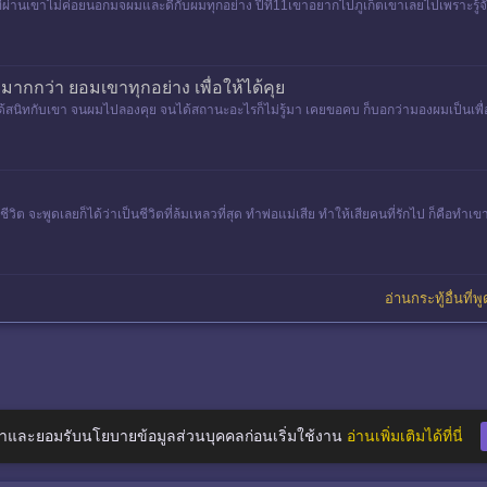
ี่ผ่านเขาไม่ค่อยนอกมจผมและดีกับผมทุกอย่าง ปีที่11เขาอยากไปภูเก็ตเขาเลยไปเพราะรู้จั
ึกมากกว่า ยอมเขาทุกอย่าง เพื่อให้ได้คุย
ไม่ได้สนิทกับเขา จนผมไปลองคุย จนได้สถานะอะไรก็ไม่รู้มา เคยขอคบ ก็บอกว่ามองผมเป็นเ
ะพูดเลยก็ได้ว่าเป็นชีวิตที่ล้มเหลวที่สุด ทำพ่อแม่เสีย ทำให้เสียคนที่รักไป ก็คือทำเข
อ่านกระทู้อื่นที่พ
าและยอมรับนโยบายข้อมูลส่วนบุคคลก่อนเริ่มใช้งาน
อ่านเพิ่มเติมได้ที่นี่