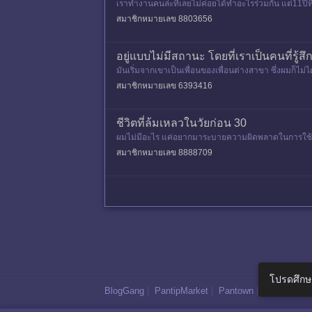
เราทำงานคนล่ะที่เลยไม่ค่อยได้ทำอะไรร่วมกัน แต่11ปีท
ใจผม เขาแค่อยาก
สมาชิกหมายเลข 8803656
อยู่แบบไม่มีสถานะ โดยที่เราเป็นคนที่รู้ส
มันเริ่มจากเขาเป็นเพื่อนของเพื่อนต่างสาขา ซึ่งผมก็
นด้วยกัน อยู่ด้วยก
สมาชิกหมายเลข 6393416
ชีวิตที่ล้มเหลวในวัยก่อน 30
ผมไม่มีอะไร แค่อยากมาระบายความผิดพลาดในการใช้ชีวิต จ
กๆผมไม่เคยคิ
สมาชิกหมายเลข 8888709
โปรดศึกษ
BlogGang
|
PantipMarket
|
Pantown
|
Maggang