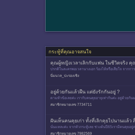
กระทู้ที่คุณอาจสนใจ
คุณผู้หญิงเวลาเลิกกับแฟน ในชีวิตจริ
ปรกติในละครพอเวลานางเอก ร้องไห้หรือเสียใจ จากการกร
ชอบรังแก ส่วนตัว
นิ่มนวล_ปะรองเชิง
อยู่ด้วยกันแล้วฝืน แต่ยังรักกันอยู่ ?
ตามหัวข้อเลยค่ะ เรากับคนคุยอายุเท่ากันค่ะ ​อยู่ด้วยก
ราเลยเคารพกา
สมาชิกหมายเลข 7734711
ฝันเห็นคนคุยเก่า ทั้งที่เลิกคุยไปนานแล้ว
นั่นแหละค่ะ จากหัวกระทู้เลย ช่วงต้นปี65เรามีคนคุยอยู่ค
องอา
สมาชิกหมายเลข 7982569