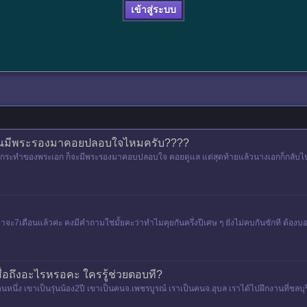
เข้าสู่ระบบ
ง คุณมีพระรองมาคอยปลอบใจไหมครับ????
ะทำของพระเอก ก็จะมีพระรองมาคอบปลอบใจ คอยดูแล แต่สุดท้ายแล้วนางเอกก็กลับไปหาพระเอ
ันมาจะ7เดือนแล้วค่ะ คงมีคำถามใช่มั้ยคะว่าทำไมคุยกันครึ่งปีเศษ ๆ ยังไม่คบกันซักที ต้
 สื่อถึงอะไรหรอคะ ใครรู้ช่วยตอบที?
นหนึ่ง เขาเป็นรุ่นน้อง2ปี เขาเป็นคนจ.เพชรบูรณ์ เราเป็นคนจ.อุบล เราได้ไปฝึกงานที่ชลบุรีเ