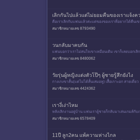
เลิกกันไปแล้วแต่ไม่ยอมคืนของเราแจ้งค
คือเราเลิกกับแฟนแล้วค่ะแต่ของของเราที่อยากได้คืนเ
อสิ่งของให้ยืมใช้ไม่ได
สมาชิกหมายเลข 8793490
วนกลับมาคบกัน
แฟนบอกว่าเราไม่สนใจเขาเหมือนเดิม เขาก็เลยบอกเลิก เร
ด้รัก เราจุกอกม
สมาชิกหมายเลข 8480062
วัยรุ่นผู้หญิงแต่งตัวโป๊ๆ ผู้ชายรู้สึกยังไง
กางเกงขาสั้น(แต่ไม่ได้สั้นเสมอหู) เสื้อเกาะอก สายเดี่
ส่มั
สมาชิกหมายเลข 4424362
เรางี่เง่าไหม
หลังเลิกงานอยู่บ้าน แฟนเราผู้ชายก็กลับมาเล่นเกมส์ก
แบบประชด แล้วก็ลาม
สมาชิกหมายเลข 6578409
11ปี ลูก2คน แพ้ความห่างไกล