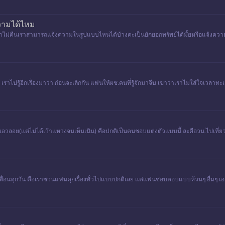
วามได้ไหม
ขาไม่คืนเราสามารถแจ้งความในรูปแบบไหนได้บ้างคะเป็นยักยอกทรัพย์ได้มั้ยหรือแจ้งควา
าไปรู้อีกเรื่องมาว่า ก่อนจะเลิกกัน แฟนให้ผช.คนที่รู้จักมาจีบ เขาว่าเราไม่ใส่ใจเวลาท
ยว เอวลอย(แต่ไม่ได้เว้าแหว่งจนเห็นเนิน) คือปกติเป็นคนชอบแต่งตัวแบบนี้ ละคือวน.ไปเที่
ับเพื่อนทุกวัน คือเราชวนแฟนคุยเรื่องทั่วไปแบบปกติเลย แต่แฟนชอบตอบแบบห้วนๆ อื่มๆ เ