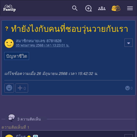
close
ทำยังไงกับคนที่ชอบวุ่นวายกับเรา
สมาชิกหมายเลข 8781828
05 พฤษภาคม 2568 เวลา 13:23:01 น.
ปัญหาชีวิต
แก้ไขข้อความเมื่อ 26 มิถุนายน 2568 เวลา 15:42:32 น.

0
0
3
ความคิดเห็น
ความคิดเห็นที่ 1
มิโนรุ