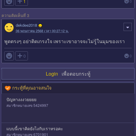

1
0
ความคิดเห็นที่ 3
dekdee2018
06 พฤษภาคม 2568 เวลา 00:27:12 น.
พูดตรงๆ อย่าติดเกรงใจ เพราะเขาอาจจะไม่รู้ในมุมของเรา

0
0
Login
เพื่อตอบกระทู้
กระทู้ที่คุณอาจสนใจ
ปัญหางงงวยยยย
สมาชิกหมายเลข 5424997
แบบนี้เขาคิดยังไงกับเราหรอคะ
สมาชิกหมายเลข 6701901