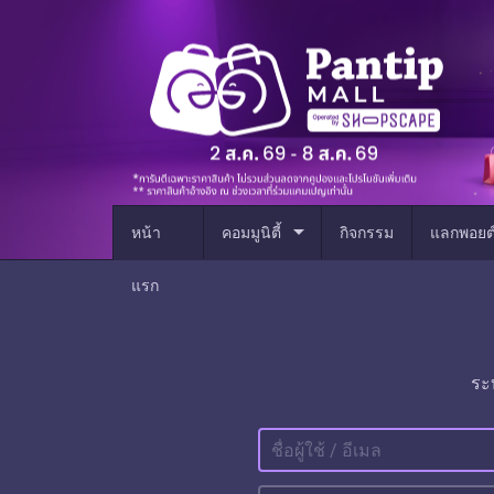
arrow_drop_down
หน้า
คอมมูนิตี้
กิจกรรม
แลกพอยต
แรก
ระ