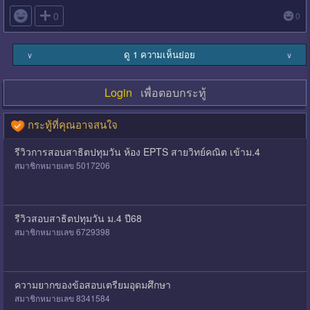

0
0
ดู 1 ความเห็นย่อย
∨
∨
Login
เพื่อตอบกระทู้
กระทู้ที่คุณอาจสนใจ
รีวิวการสอบสาธิตปทุมวัน ห้อง EPTS สายวิทย์คณิต เข้าม.4
สมาชิกหมายเลข 5017206
รีวิวสอบสาธิตปทุมวัน ม.4 ปี68
สมาชิกหมายเลข 6729398
ความยากของข้อสอบเตรียมอุดมศึกษา
สมาชิกหมายเลข 8341584