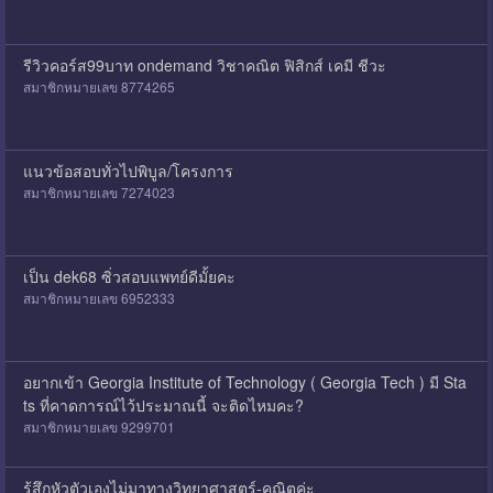
รีวิวคอร์ส99บาท ondemand วิชาคณิต ฟิสิกส์ เคมี ชีวะ
สมาชิกหมายเลข 8774265
แนวข้อสอบทั่วไปพิบูล/โครงการ
สมาชิกหมายเลข 7274023
เป็น dek68 ซิ่วสอบแพทย์ดีมั้ยคะ
สมาชิกหมายเลข 6952333
อยากเข้า Georgia Institute of Technology ( Georgia Tech ) มี Sta
ts ที่คาดการณ์ไว้ประมาณนี้ จะติดไหมคะ?
สมาชิกหมายเลข 9299701
รู้สึกหัวตัวเองไม่มาทางวิทยาศาสตร์-คณิตค่ะ