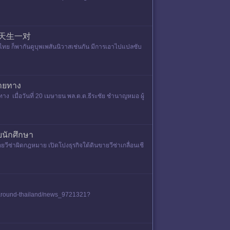
ว่า 天生一对
ไทย ก็พากันดูบุพเพสันนิวาสเช่นกัน มีการเอาไปแปลซับ
ลายทาง
ง เมื่อวันที่ 20 เมษายน พล.ต.ต.ธีระชัย ชำนาญหมอ ผู้
ยนักศึกษา
วีซ่าผิดกฎหมาย เปิดโปงธุรกิจใต้ดินขายวีซ่าเกลื่อนเชี
.th/around-thailand/news_9721321?