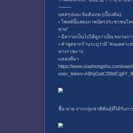
⸻
บทสรุปและข้อสังเกต (เบื้องต้น):
• โพสต์นี้แสดงภาพบัตรประชาชนไทยท
ขาย”
• มีความเป็นไปได้สูงว่าเป็น ขบว
• คำพูดจากร้านระบุว่ามี “คนเฉพาะ
ทางราชการ
แหล่งที่มา
https://www.xiaohongshu.com/use
xsec_token=ABhjOatCf39dCg8Y_8
ซื้อ-ขาย จากกลุ่มชาติพันธุ์ที่ได้รั