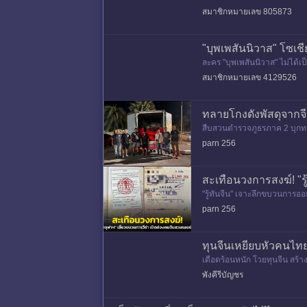
สมาชิกหมายเลข 805873
"บุพเพสันนิวาส" โซเช
ละคร "บุพเพสันนิวาส" ไม่ได้
จีนเรียบร้อย โดยตั้งชื่อจีนว่า 
สมาชิกหมายเลข 4129526
ทลายโกงดังพัสดุจากจี
สืบสวนตำรวจภูธรภาค 2 บุกทลา
บังคับการสืบสวนสอบสวนตำร
parn 256
สะเทือนวงการสงฆ์! "ร
"รู้ทันจีน" เจาะลึกขบวนการออ
ยงใหม่ หวั่นกระ
parn 256
ทุนจีนเหยียบหัวคนไทย
เดือดร้อนหนัก โวยทุนจีน สร้
พังคีรีบัญชร