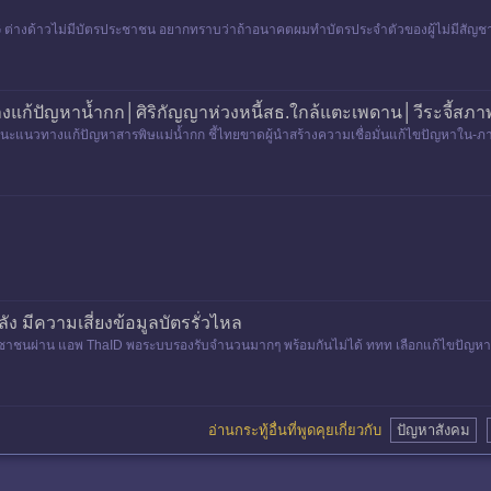
ต่างด้าวไม่มีบัตรประชาชน อยากทราบว่าถ้าอนาคตผมทำบัตรประจำตัวของผู้ไม่มีสัญชาต
แก้ปัญหาน้ำกก│ศิริกัญญาห่วงหนี้สธ.ใกล้แตะเพดาน│วีระจี้สภาพัฒน
 แนะแนวทางแก้ปัญหาสารพิษแม่น้ำกก ชี้ไทยขาดผู้นำสร้างความเชื่อมั่นแก้ไขปัญหาใน-ภ
นายกรัฐมนตรี แนะแน
ง มีความเสี่ยงข้อมูลบัตรรั่วไหล
ชาชนผ่าน แอพ ThaID พอระบบรองรับจำนวนมากๆ พร้อมกันไม่ได้ ททท เลือกแก้ไขปัญหาโดย 
อ่านกระทู้อื่นที่พูดคุยเกี่ยวกับ
ปัญหาสังคม