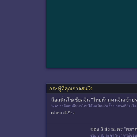
กระทู้ที่คุณอาจสนใจ
ลือสนั่นโซเชียลจีน "ไทยห้ามคนจีนเข้าประ
"ผุดข่าวลือคนจีนมาไทยได้แค่ปีละ2ครั้ง มาครั้งที่3จะโด
เต่าทะเลสีเขียว
ช่อง 3 ส่ง ละคร “พย
ช่อง 3 ส่ง ละคร “พยากรณ์ซ่