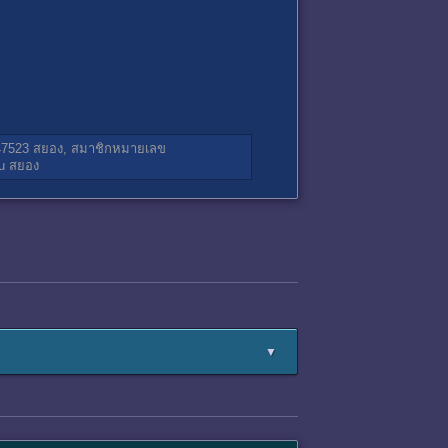
47523
สยอง,
สมาชิกหมายเลข
u
สยอง
▼