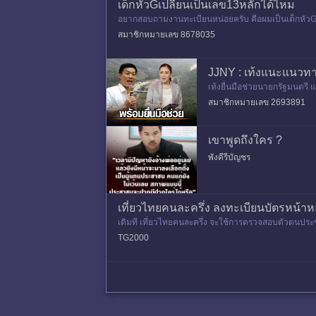
เด็กหัวGเปลี่ยนเป็นเลข13หลักได้ไหม
อยากสอบถามงานทะเบียนหน่อยครับ คือผมเป็นเด็กหัวG 
น G ได้ไหมครับ ผม​กำลังคิดจ
สมาชิกหมายเลข 8678035
JJNY : เท้งแนะแนวทาง
เท้งยื่นมือช่วยนายกรัฐมนตรี
s_5225340..เท้งยื่นมือช่วย
สมาชิกหมายเลข 2693891
เขาพูดถึงใคร ?
พังคีรีบัญชร
เที่ยวไทยคนละครึ่ง ลงทะเบียนบัตรหน้าหลั
เดิมที เที่ยวไทยคนละครึ่ง จะใช้การตรวจสอบตัวตนประ
รประชาชนหน้าหลัง ในระบ
TG2000