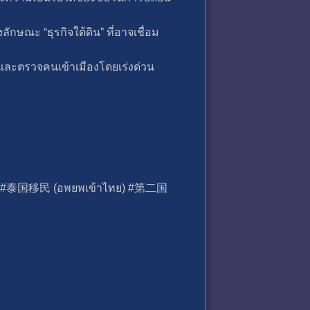
ษณะ “ธุรกิจใต้ดิน” ที่อาจเชื่อม
ละตรวจคนเข้าเมืองโดยเร่งด่วน
ทย) #泰国移民 (อพยพเข้าไทย) #第二国