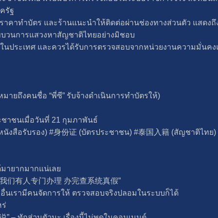
ครัฐ
าทำบัตร และร้านแนะนำให้ติดต่อผ่านช่องทางส่วนตัว แสดงถึงลัก
อขบวนการแสวงหาสัญชาติไทยอย่างมิชอบ
ยในประเทศ และควรได้รับการตรวจสอบจากหน่วยงานความมั่นคงแ
ยถึงคนชื่อ “พี่ซี” รับจ้างดำเนินการทำบัตรให้)
เมื่อวันที่ 21 กุมภาพันธ์
(หนังสือรับรอง) #身份证 (บัตรประชาชน) #泰国入籍 (สัญชาติไ
มายากมากแน่เลย
备好 别的我们有人专门办理 办完查系统真假”
องอื่นเรามีคนจัดการให้ ตรวจสอบจริงปลอมในระบบก็ได้
ร่
ักส่วนตัวนะ เรื่องนี้ไม่พูดในคอมเมนต์