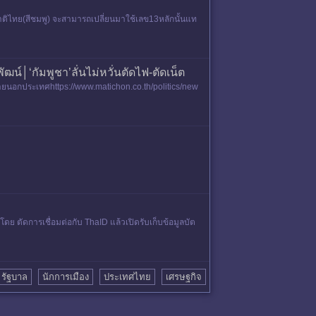
ิไทย(สีชมพู) จะสามารถเปลี่ยนมาใช้เลข13หลักนั้นแท
์│‘กัมพูชา’ลั่นไม่หวั่นตัดไฟ-ตัดเน็ต
ายนอกประเทศhttps://www.matichon.co.th/politics/new
ตัดการเชื่อมต่อกับ ThaID แล้วเปิดรับเก็บข้อมูลบัต
รัฐบาล
นักการเมือง
ประเทศไทย
เศรษฐกิจ