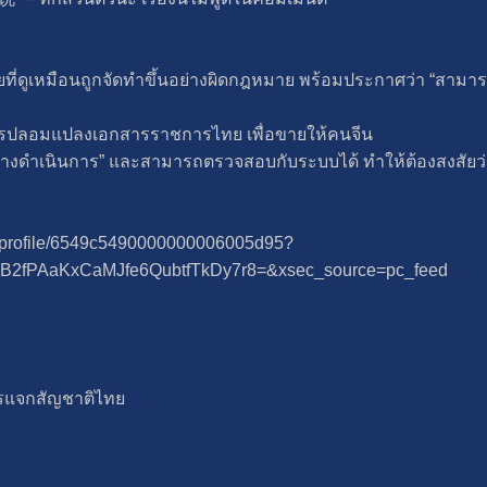
ี่ดูเหมือนถูกจัดทำขึ้นอย่างผิดกฎหมาย พร้อมประกาศว่า “สามารถ
นการปลอมแปลงเอกสารราชการไทย เพื่อขายให้คนจีน
ทางดำเนินการ” และสามารถตรวจสอบกับระบบได้ ทำให้ต้องสงสัยว่
r/profile/6549c5490000000006005d95?
B2fPAaKxCaMJfe6QubtfTkDy7r8=&xsec_source=pc_feed
บการแจกสัญชาติไทย