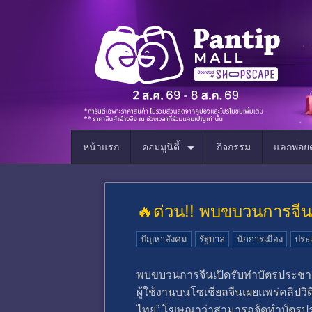
หน้าแรก
คอมมูนิตี้
กิจกรรม
แลกพอยต
🔥ด่วน!! พบขบวนการจีนเ
ปัญหาสังคม
รัฐบาล
นักการเมือง
ประ
พบขบวนการจีนเปิดรับทำบัตรประชาช
ผู้ใช้งานบนโซเชียลจีนเผยแพร่คลิปว
ไทย” โฆษณาว่าสามารถจัดทำบัตรป