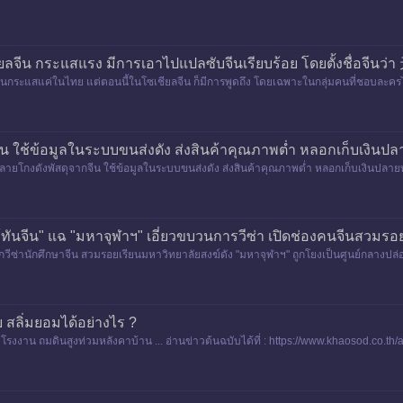
ียลจีน กระแสแรง มีการเอาไปแปลซับจีนเรียบร้อย โดยตั้งชื่อจีน
เป็นกระแสแค่ในไทย แต่ตอนนี้ในโซเชียลจีน ก็มีการพูดถึง โดยเฉพาะในกลุ่มคนที่ชอบละคร
天
น ใช้ข้อมูลในระบบขนส่งดัง ส่งสินค้าคุณภาพต่ำ หลอกเก็บเงินป
ยโกงดังพัสดุจากจีน ใช้ข้อมูลในระบบขนส่งดัง ส่งสินค้าคุณภาพต่ำ หลอกเก็บเงินปลายทา
วจภูธรภาค 2
ู้ทันจีน" แฉ "มหาจุฬาฯ" เอี่ยวขบวนการวีซ่า เปิดช่องคนจีนสวมรอ
กวีซ่านักศึกษาจีน สวมรอยเรียนมหาวิทยาลัยสงฆ์ดัง "มหาจุฬาฯ" ถูกโยงเป็นศูนย์กลางปล่อย
 สลิ่มยอมได้อย่างไร ?
างโรงงาน ถมดินสูงท่วมหลังคาบ้าน ... อ่านข่าวต้นฉบับได้ที่ : https://www.khaosod.co