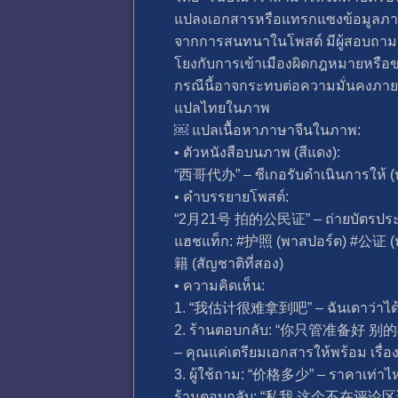
แปลงเอกสารหรือแทรกแซงข้อมูลภา
จากการสนทนาในโพสต์ มีผู้สอบถามราค
โยงกับการเข้าเมืองผิดกฎหมายหรื
กรณีนี้อาจกระทบต่อความมั่นคงภา
แปลไทยในภาพ
￼ แปลเนื้อหาภาษาจีนในภาพ:
• ตัวหนังสือบนภาพ (สีแดง):
“西哥代办” – ซีเกอรับดำเนินการให้ (หมา
• คำบรรยายโพสต์:
“2月21号 拍的公民证” – ถ่ายบัตรประชาชน
แฮชแท็ก: #护照 (พาสปอร์ต) #公证 
籍 (สัญชาติที่สอง)
• ความคิดเห็น:
1. “我估计很难拿到吧” – ฉันเดาว่าได้
2. ร้านตอบกลับ: “你只管准
– คุณแค่เตรียมเอกสารให้พร้อม เรื่
3. ผู้ใช้ถาม: “价格多少” – ราคาเท่าไห
ร้านตอบกลับ: “私我 这个不在评论区说” – ท