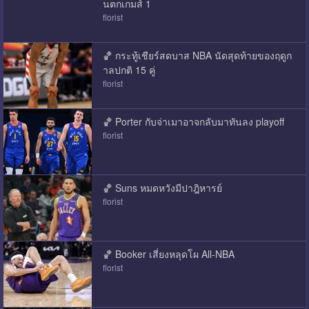
นตกเกมส์ 1
florist
🏀 กระทู้เชียร์สดบาส NBA นัดสุดท้ายของฤดูก
าลปกติ 15 คู่
florist
🏀 Porter กับจ่าเมาอาจกลับมาทันลง playoff
florist
🏀 Suns หมดหวังมีปาฎิหารย์
florist
🏀 Booker เสี่ยงหลุดโผ All-NBA
florist