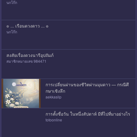
นกโก๊ก
๏ ... เรือนดวงดาว ... ๏
นกโก๊ก
สงสัยเรื่องดวงนารีอุปถัมภ์
สมาชิกหมายเลข 984471
การเปลี่ยนผ่านของชีวิตผ่านมุมดาว — กรณีศึ
กษาเชิงลึก
aekkasilp
การตั้งชื่อวัน ในหนึ่งสัปดาห์ มีที่ไปที่มาอย่างไร
totoonline