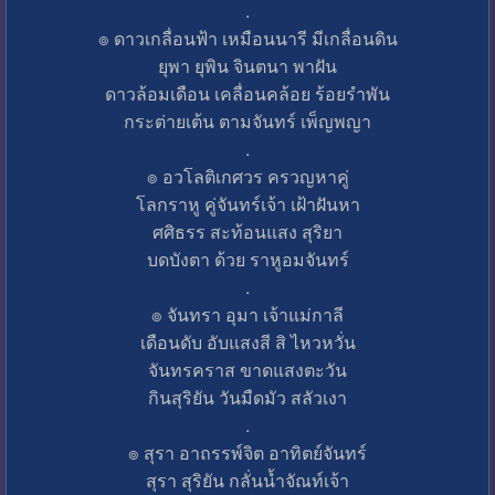
.
๏ ดาวเกลื่อนฟ้า เหมือนนารี มีเกลื่อนดิน
ยุพา ยุพิน จินตนา พาฝัน
ดาวล้อมเดือน เคลื่อนคล้อย ร้อยรำพัน
กระต่ายเต้น ตามจันทร์ เพ็ญพญา
.
๏ อวโลติเกศวร ครวญหาคู่
โลกราหู คู่จันทร์เจ้า เฝ้าฝันหา
ศศิธรร สะท้อนแสง สุริยา
บดบังตา ด้วย ราหูอมจันทร์
.
๏ จันทรา อุมา เจ้าแม่กาลี
เดือนดับ อับแสงสี สิ ไหวหวั่น
จันทรคราส ขาดแสงตะวัน
กินสุริยัน วันมืดมัว สลัวเงา
.
๏ สุรา อาถรรพ์จิต อาทิตย์จันทร์
สุรา สุริยัน กลั่นน้ำจัณท์เจ้า