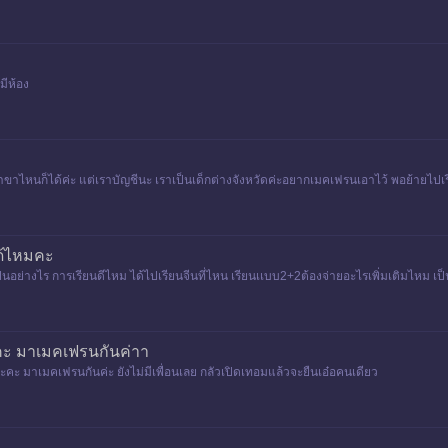
มีห้อง
ขาไหนก็ได้ค่ะ แต่เราบัญชีนะ เราเป็นเด็กต่างจังหวัดค่ะอยากเมคเฟรนเอาไว้ พอย้ายไปเรีย
ด้ไหมคะ
็นอย่างไร การเรียนดีไหม ได้ไปเรียนจีนที่ไหน เรียนเเบบ2+2ต้องจ่ายอะไรเพิ่มเติมไหม เป
งคะ มาเมคเฟรนกันค่าา
ะคะ มาเมคเฟรนกันค่ะ ยังไม่มีเพื่อนเลย กลัวเปิดเทอมแล้วจะยืนเอ๋อคนเดียว