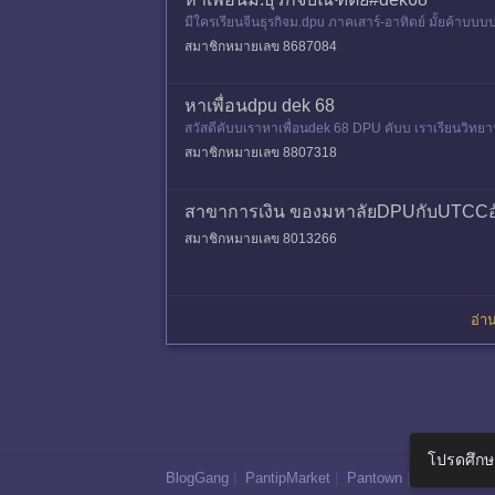
มีใครเรียนจีนธุรกิจม.dpu ภาคเสาร์-อาทิตย์ มั้ยค้าบบ
สมาชิกหมายเลข 8687084
หาเพื่อนdpu dek 68
สวัสดีคับบเราหาเพื่อนdek 68 DPU คับบ เราเรียนวิทย
สมาชิกหมายเลข 8807318
สาขาการเงิน ของมหาลัยDPUกับUTCCอั
สมาชิกหมายเลข 8013266
อ่าน
โปรดศึกษ
BlogGang
|
PantipMarket
|
Pantown
|
Maggang