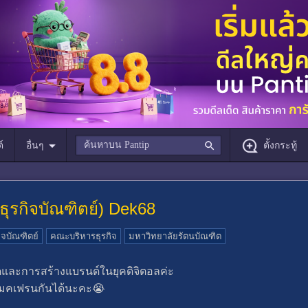
์
อื่นๆ
ตั้งกระทู้
ธุรกิจบัณฑิตย์) Dek68
ิจบัณฑิตย์
คณะบริหารธุรกิจ
มหาวิทยาลัยรัตนบัณฑิต
าดและการสร้างแบรนด์ในยุคดิจิตอลค่ะ
ถเมคเฟรนกันได้นะคะ😭