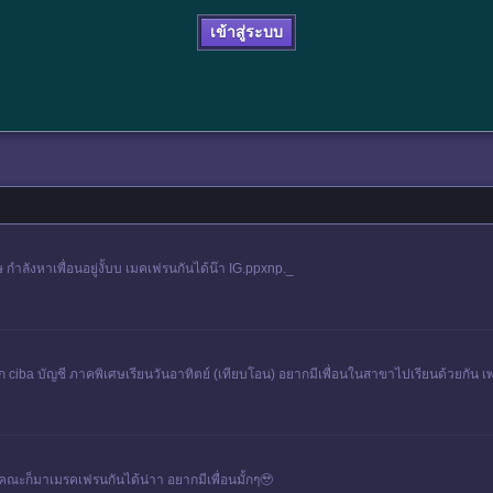
เข้าสู่ระบบ
กำลังหาเพื่อนอยู่งั้บบ เมคเฟรนกันได้น๊า IG.ppxnp._
ด็ก ciba บัญชี ภาคพิเศษเรียนวันอาทิตย์ (เทียบโอน) อยากมีเพื่อนในสาขาไปเรียนด้วยกัน เ
ณะก็มาเมรคเฟรนกันได้น่าา อยากมีเพื่อนมั้กๆ🥹