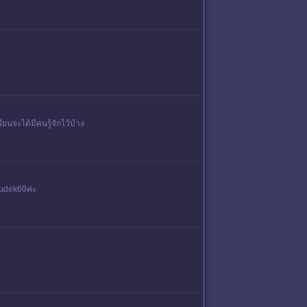
นจะได้มีคนรู้จักไว้บ้าง
็นdek69ค่ะ