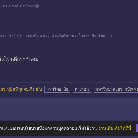
บบ เมคเฟรนดันได้น้าาา 😊
านานาชาติ สาขาจีนธุรกิจ หาเมคเฟรนกันคับบคณะอื่นสาขาอื่นก็ได้น้าาา
นไหนดีกว่ากันคับ
กระทู้อื่นที่พูดคุยเกี่ยวกับ
มหาวิทยาลัย
หาเพื่อน
มหาวิทยาลัยธุรกิจบัณฑิต
าและยอมรับนโยบายข้อมูลส่วนบุคคลก่อนเริ่มใช้งาน
อ่านเพิ่มเติมได้ที่นี่