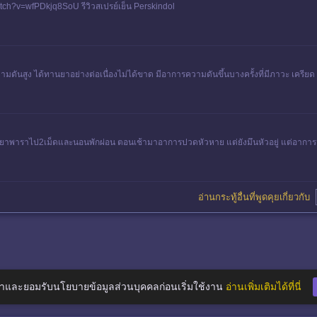
tch?v=wfPDkjq8SoU รีวิวสเปรย์เย็น Perskindol
ดันสูง ได้ทานยาอย่างต่อเนื่องไม่ได้ขาด มีอาการความดันขึ้นบางครั้งที่มีภาวะ เครียด แ
ยาพาราไป2เม็ดและนอนพักผ่อน ตอนเช้ามาอาการปวดหัวหาย แต่ยังมึนหัวอยู่ แต่อาการจะไ
อ่านกระทู้อื่นที่พูดคุยเกี่ยวกับ
าและยอมรับนโยบายข้อมูลส่วนบุคคลก่อนเริ่มใช้งาน
อ่านเพิ่มเติมได้ที่นี่