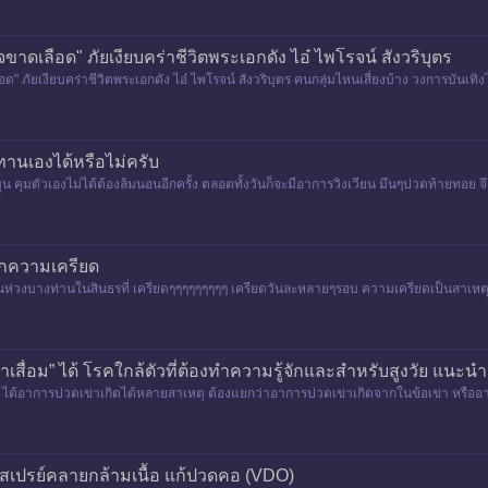
าดเลือด" ภัยเงียบคร่าชีวิตพระเอกดัง ไอ๋ ไพโรจน์ สังวริบุตร
" ภัยเงียบคร่าชีวิตพระเอกดัง ไอ๋ ไพโรจน์ สังวริบุตร คนกลุ่มไหนเสี่ยงบ้าง วงการบันเทิ
าทานเองได้หรือไม่ครับ
บ้านหมุน คุมตัวเองไม่ได้ต้องล้มนอนอีกครั้ง ตลอดทั้งวันก็จะมีอาการวิงเวียน มึนๆปวดท้ายทอ
ากความเครียด
นห่วงบางท่านในสินธรที่ เครียดๆๆๆๆๆๆๆๆๆ เครียดวันละหลายๆรอบ ความเครียดเป็นสาเหตุ
้างนะครับ ผมก็อยู่ในส
ข่าเสื่อม” ได้ โรคใกล้ตัวที่ต้องทำความรู้จักและสำหรับสูงวัย แนะนำเก
่อม” ได้อาการปวดเข่าเกิดได้หลายสาเหตุ ต้องแยกว่าอาการปวดเข่าเกิดจากในข้อเข่า หรืออาก
น สเปรย์คลายกล้ามเนื้อ แก้ปวดคอ (VDO)