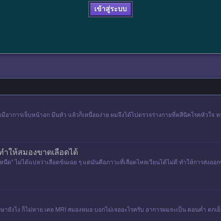
เข้าสู่ระบบ
มมีอาการเจ็บหน้าอก มึนหัว แล้วก็เหนื่อยง่าย ผมจึงได้ไปตรวจร่างกายที่คลีนิคโรคหัวใจ
ทำให้สมองขาดเลือดได้
หนืด” ไม่ได้แปลว่าเลือดข้นเฉย ๆ แต่มันคือภาวะที่เลือดไหลเวียนได้ไม่ดี ทำให้การส่งอ
 รักษายังไง ก็ไม่หาย เคย MRI สมองหมอ บอกไม่เจออะไรครับ อาการผมจะเป็น ตอนค่ำ ตกเย็