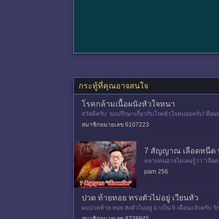
กระทู้ที่คุณอาจสนใจ
โรคกล้ามเนื้อผนังหัวใจหนา
สวัสดีครับ ขอปรึกษาเกี่ยวกับโรคหัวใจหน่อยครับ! คือผ
สมาชิกหมายเลข 6107223
7 สัญญาณ เลือดหนืด 
หลายคนอาจไม่เคยรู้ว่า “เลือด
ดยเฉพาะตอนเช้า หรือช่วงที่ร
parn 256
ปวด ท้ายทอย ทรงตัวไม่อยู่ เวียนหัว
ผมปวดท้าย ทอย ส่งตัวไม่อยู่ มาเป็น 6 เดือนเเล้วครับ
งครั้งก็ เวียนหั
สมาชิกหมายเลข 8238945