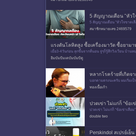
5 สัญญาณเตือน "หัวใจข
5 สัญญาณเตือน "หัวใจขาดเลือด
บุตร” พระเอก
สมาชิกหมายเลข 2469579
แรงดันโลหิตสูง ซื้อเครื่องมาวัด ซื้อยาม
เมื่อ3-4วันก่อน ลุกขึ้นจากที่นอน จู่ๆก็รู้สึกวิงเวียน 
หิต
อิมบัมบิมเดบัมบัมบิดู
หลากโรคร้ายที่เกิดจ
บอกตามตรงนะครับ ผมเริ่มเป็
นาน ก็ขอให้ลดความเครียดลงบ
ทองเนื้อเก้า
ปวดเข่า ไม่แก่ก็ “ข้อเ
ปวดเข่า ไม่แก่ก็ “ข้อเข่าเสื
อบข้อเข่า และอาการปวดเข่
double two
Perskindol สเปรย์เย็