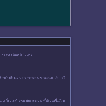
 หมอ ตรวจคลื่นหัวใจ ไฟฟ้า&
อกซิเจนไปเลี้ยงสมองและอวัยวะต่าง ๆ ลดลงแบบเงียบ ๆ โ
น จะเริ่มปวดท้ายทอย ยันลำคอ บางครั้งก็ ปวดขึ้นหัว บา