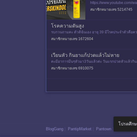
https://www.youtube.com/wa
สมาชิกหมายเลข 5214745
โรคความดันสูง
รบกวนถามคะ ตัวดิฉันเอง อายุ 39 มีโรคประจำตัวคือความ
น ประสบอุบัติเ
สมาชิกหมายเลข 1672604
เวียนหัว กินยาแก้ปวดแล้วไม่หาย
คะมีอาการมึนๆหัวมา3วันแล้วค่ะ วันแรกปวดหัวแล้วกิน
ก เดิน นั่ง ก้มหน้า กิน
สมาชิกหมายเลข 6910075
โปรดศึกษ
BlogGang
|
PantipMarket
|
Pantown
|
Maggang