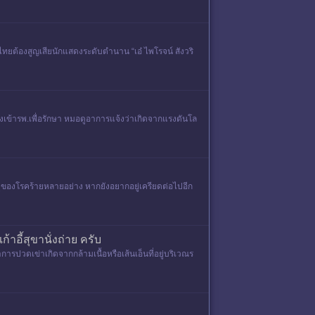
งไทยต้องสูญเสียนักแสดงระดับตำนาน “เอ๋ ไพโรจน์ สังวริ
ย จึงเข้ารพ.เพื่อรักษา หมอดูอาการแจ้งว่าเกิดจากแรงดันโล
ของโรคร้ายหลายอย่าง หากยังอยากอยู่เครียดต่อไปอีก
้าอี้สุขานั่งถ่าย ครับ
ารปวดเข่าเกิดจากกล้ามเนื้อหรือเส้นเอ็นที่อยู่บริเวณร