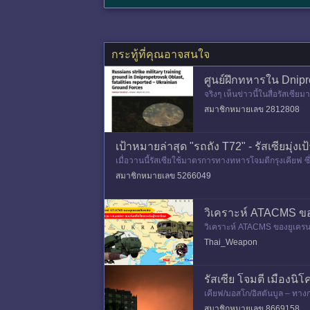
กระทู้ที่คุณอาจสนใจ
ศูนย์ฝึกทหารใน Dnip
จริงๆ เห็นข่าวนี้ในสื่อรัสเซี
สมาชิกหมายเลข 2812808
เป้าหมายล่าสุด "รถถัง T72" - รัสเซียมุ่
เมื่อวานนี้รัสเซียใช้มาตรการทางทหารโจมตีกรุงเคียฟ 
t
สมาชิกหมายเลข 5266049
วิเคราะห์ ATACMS ของ
วิเคราะห์ ATACMS ของยูเครน
มตีด้วยแรงก
Thai_Weapon
รัสเซีย โจมตี เมืองนิ
เคียฟ/มอสโก/อิสตันบูล – ทาง
เครน โดรน FPV ของรัสเซีย
สมาชิกหมายเลข 8669158