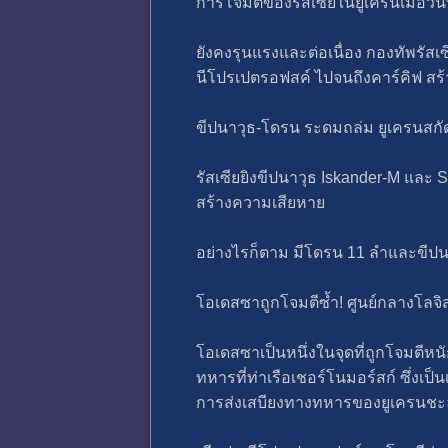
การโจมตีของรัสเซียในยูเครนเมื่อวัน
ยังคงรุนแรงและต่อเนื่อง กองทัพรั
นีโปรเปตรอฟสค์ ไปจนถึงคาร์คิฟ สร
ขีปนาวุธ-โดรน ระดมถล่ม ยูเครนสกัดก
รัสเซียยิงขีปนาวุธ Iskander-M แล
สร้างความเสียหาย
อย่างไรก็ตาม มีโดรน 11 ลำและขีปนา
โอเดสซาถูกโจมตีซ้ำ! ศูนย์กลางโลจิ
โอเดสซาเป็นหนึ่งในจุดที่ถูกโจมตีหน
ทหารที่ท่าเรือเชอร์โนมอร์สก์ ซึ่ง
การส่งเสบียงทางทหารของยูเครนชะ