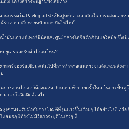
นื่อง! โครงสร้างพื้นฐานพังเสียหาย
านอุตสาหกรรมใน Pavlograd ซึ่งเป็นศูนย์กลางสำคัญในการผลิตแล
ด้รับความเสียหายหนักและเกิดไฟไหม้
น้ำมันแกรนด์เทอร์มินัลและศูนย์กลางโลจิสติกส์ในบอริสปิล ซึ่งเ
าน ยูเครนจะรับมือได้แค่ไหน?
ทธศาสตร์ของรัสเซียมุ่งเน้นไปที่การทำลายเส้นทางขนส่งและพลังงาน
าม
บางส่วนได้ แต่ก็ต้องเผชิญกับความท้าทายครั้งใหญ่ในการฟื้นฟู
ุธและโลจิสติกส์ต่อไป
 ยูเครนจะรับมือกับการโจมตีที่รุนแรงขึ้นเรื่อยๆ ได้อย่างไร? หรื
นสมรภูมิที่ยังไม่มีวี่แววจะยุติในเร็วๆ นี้!