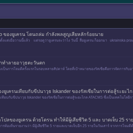
ro ของยูเครน โดนถล่ม กำลังพลสูญเสียหลักร้อยนาย
ยมาตั้งแต่เมื่อวานนี้แล้ว แต่รอดูว่ายูเครนจะว่าไง วันนี้ สื่อยูเครน ก็ออกมา ukrainska 
งเป้าทำลายอาวุธตะวันตก
ซึ่งเป็นการโจมตีครั้งแรกในรอบหลายสัปดาห์ โดยที่เป้าหมายของรัสเซียคือการจัดการกับอา
ยูเครนเทียบกับขีปนาวุธ Iskander ของรัสเซียในการต่อสู้ระยะไ
เทียบกับขีปนาวุธ Iskander ของรัสเซียในการต่อสู้ระยะไกล ATACMS ซึ่งเป็นเทคโนโลยี
โคโปลของยูเครน ด้วยโดรน ทำให้มีผู้เสียชีวิต 5 และ บาดเจ็บ 25 รา
การท้องถิ่นรายงานว่า มีผู้เสียชีวิต 5 รายและบาดเจ็บอีก 25 รายในวันเสาร์ จากการโจมต
หลายลำโจม