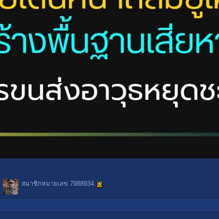
สมาชิกหมายเลข 7988934