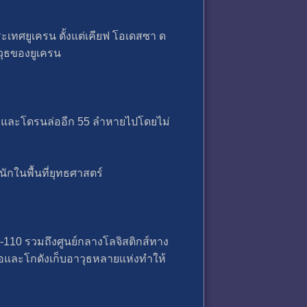
เทศยูเครน ตั้งแต่เคียฟ โอเดสซา ด
วุธของยูเครน
ลำ และโดรนล่ออีก 55 ลำหายไปโดยไม่
กในพื้นที่ยุทธศาสตร์
า-110 รวมถึงศูนย์กลางโลจิสติกส์ทาง
รือและโกดังเก็บอาวุธหลายแห่งทำให้