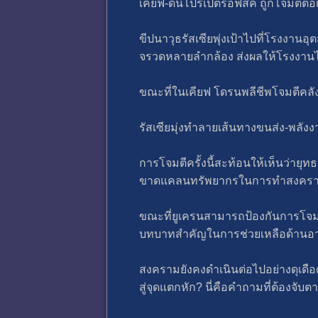
เคียฟ-ดนีโปรเปตรอฟสค์ ถูกโจมตีต่อเ
ขีปนาวุธรัสเซียพุ่งเป้าไปที่โรงง
จรวดหลายลำกล้อง ส่งผลให้โรงงานไ
ขณะที่ในเคียฟ โดรนพลีชีพโจมตีคลัง
รัสเซียมุ่งทำลายเส้นทางขนส่ง-พลังง
การโจมตีครั้งนี้สะท้อนให้เห็นว่ายุ
ขาดแคลนทรัพยากรในการทำสงคร
ขณะที่ยูเครนสามารถป้องกันการโจมตี
บทบาทสำคัญในการช่วยเหลือด้านอาว
สงครามยังคงดำเนินต่อไปอย่างดุเดือด
สู่จุดแตกหัก? นี่คือคำถามที่ต้องจับตาใ