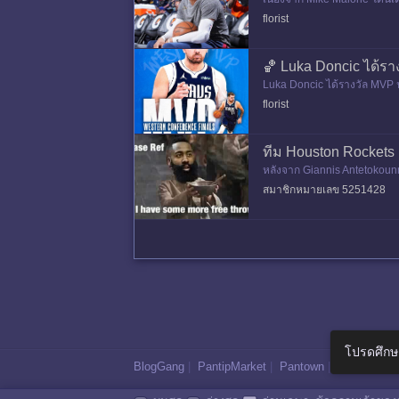
สีย 3 turnovers มีเเววถูกดาวรุ
florist
🏀 Luka Doncic ได้ร
Luka Doncic ได้รางวัล MVP นั
florist
ทีม Houston Rockets
หลังจาก Giannis Antetokoun
account twitter ของทีมได้ออ
สมาชิกหมายเลข 5251428
โปรดศึกษ
BlogGang
|
PantipMarket
|
Pantown
|
Maggang