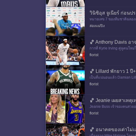
วินิซิอุส จูเนียร์ ก่อ
หมายเลข 7 ของทีมชาติฉลองฤดู
สัมภาษณ์กับสื่อเมื่อบ่ายวันศุกร
ล่องแม่ปิง
🏀 Anthony Davis อาจไ
การที่ Kyrie Irving คู่หูคนให
florist
🏀 Lillard พักยาว 1 ปี+
เป็นที่เเน่นอนเเล้ว Damian L
หมดลุ้น All-NBA สมัยที่ 8 หลัง
florist
🏀 Jeanie เผยสาเหตุเท
Jeanie Buss เจ้าของคนสวยอธิบ
florist
🏀 อนาคตของเต่าไม่เ
เนื่องจาก Mike Malone โดนเด้