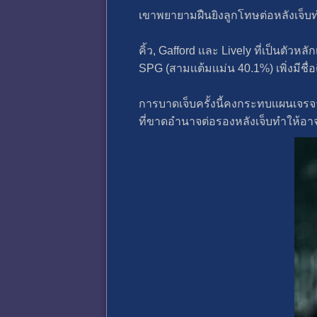
เขาพยายามฝืนยิงลูกโทษต่อหลังเจ็บท
คิ้ว, Gafford เเละ Lively ที่เป็นตัวห
SPG (สามเเต้มเเม่น 40.1%) เพิ่งมีชื่อ
การบาดเจ็บครั้งนี้คงกระทบเเผนเจรจ
ที่ขาดอํานาจต่อรองหลังเจ็บทําให้อาจ