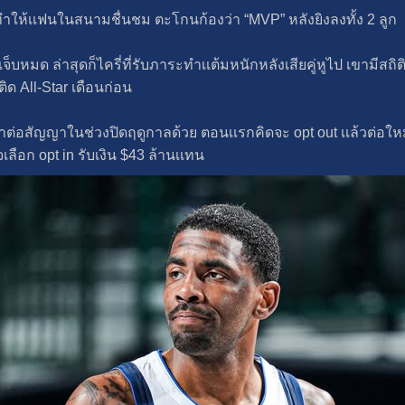
ําให้เเฟนในสนามชื่นชม ตะโกนก้องว่า “MVP” หลังยิงลงทั้ง 2 ลูก
ลักเจ็บหมด ล่าสุดก็ไครี่ที่รับภาระทําเเต้มหนักหลังเสียคู่หูไป เขามีส
ติด All-Star เดือนก่อน
าต่อสัญญาในช่วงปิดฤดูกาลด้วย ตอนเเรกคิดจะ opt out เเล้วต่อใหม
เลือก opt in รับเงิน $43 ล้านเเทน