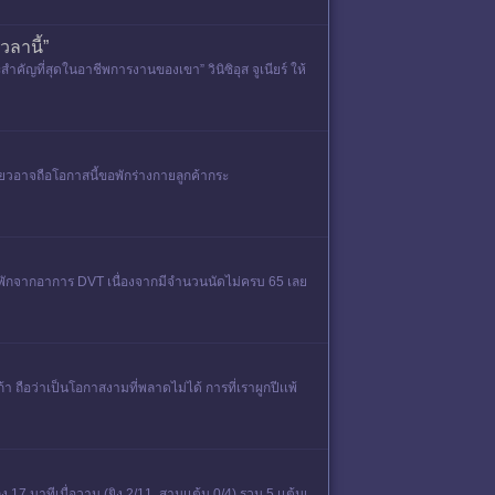
วลานี้”
ญที่สุดในอาชีพการงานของเขา” วินิซิอุส จูเนียร์ ให้
ขี้ยวอาจถือโอกาสนี้ขอพักร่างกายลูกค้ากระ
อนลาพักจากอาการ DVT เนื่องจากมีจํานวนนัดไม่ครบ 65 เลย
 ถือว่าเป็นโอกาสงามที่พลาดไม่ได้ การที่เราผูกปีเเพ้
7 นาทีเมื่อวาน (ยิง 2/11, สามเเต้ม 0/4) รวม 5 เเต้มเ