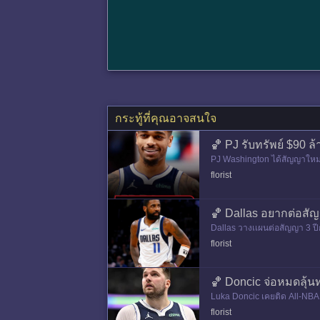
กระทู้ที่คุณอาจสนใจ
🏀 PJ รับทรัพย์ $90 ล
PJ Washington ได้สัญญาใหม่เเบ
จากทีมเเตน 2 ปีก่อน มีส่วนช
florist
🏀 Dallas อยากต่อสัญ
Dallas วางเเผนต่อสัญญา 3 ปีก
วยพาทีมเข้า playoff เลยคิดจ
florist
🏀 Doncic จ่อหมดลุ้นท
Luka Doncic เคยติด All-NBA ชุ
florist