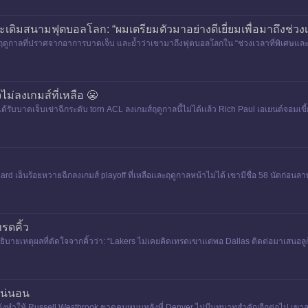
นประเดิมสนามฟุตบอลโลก: “ผมเตรียมตัวมาอย่างดีเยี่ยมเพื่อมาถึงช่วงเ
กาลที่ปราศจากอาการบาดเจ็บ และย้ำว่าเขามาถึงฟุตบอลโลกใน “ช่วงเวลาที่พิเศษและสำคั
์
ม่ลงเกมส์ที่เหลือ 😬
ม่ได้รับบาดเจ็บเข่าฉีกระดับ torn ACL ลงเกมส์ฤดูกาลนี้ไม่ได้เเล้ว Rich Paul เอเยนต์จอมเ
illard เอ็นร้อยหวายฉีกลงเกมส์ playoff ที่เหลือเเละฤดูกาลหน้าไม่ได้ เขามีชื่อ 58 นัดก่
มีส
รดคิ้ว
ายเหตุผลที่ตัดใจจากคิ้วว่า: “Lakers ไม่เคยคิดเทรดเขาเเต่พอ Dallas ติดต่อมาเสนอลูก้า
เน่นอน
งทําให้ Russell Westbrook ขาดคนหนุนหลังที่ Denver ไม่มีบทบาทสําคัญอีกต่อไป เขาลง 1