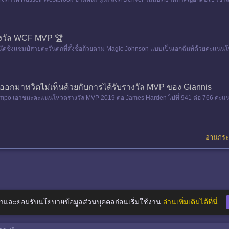
่ง Jale
างวัล WCF MVP 🏆
ดชิงเเชมป์สายตะวันตกที่ตั้งชื่อถ้วยตาม Magic Johnson เเบบเป็นเอกฉันท์ด้วยคะเเนนโหว
 ออกมาทวิตไม่เห็นด้วยกับการได้รับรางวัล MVP ของ Giannis
mpo เอาชนะคะแนนโหวตรางวัล MVP 2019 ต่อ James Harden ไปที่ 941 ต่อ 766 คะแนน ง
กมาทวิตรัวๆ ถึงผลในครั
อ่านกระท
าและยอมรับนโยบายข้อมูลส่วนบุคคลก่อนเริ่มใช้งาน
อ่านเพิ่มเติมได้ที่นี่