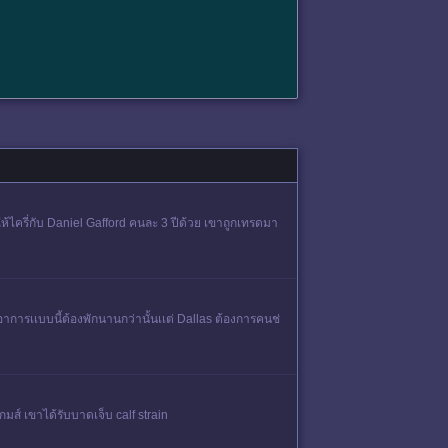
ให้ไครี่กับ Daniel Gafford คนละ 3 ปีด้วย เขาถูกเทรดมา
าการเเบบนี้ต้องพักนานกว่านั้นเเต่ Dallas ต้องการคนช่
กมส์ เขาได้รับบาดเจ็บ calf strain