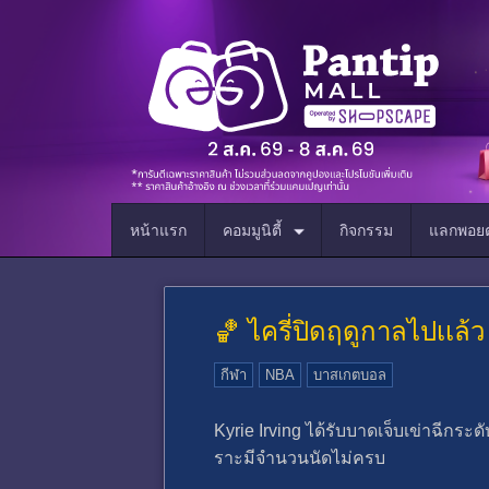
หน้าแรก
คอมมูนิตี้
กิจกรรม
แลกพอยต
🏀 ไครี่ปิดฤดูกาลไปเเล้ว
กีฬา
NBA
บาสเกตบอล
Kyrie Irving ได้รับบาดเจ็บเข่าฉีกระ
ราะมีจํานวนนัดไม่ครบ