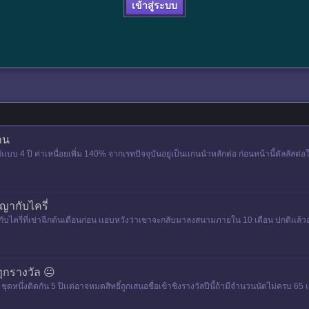
เข้าสู่ระบบ
้าน
บ 4 ปี ค่าเหนื่อยเพิ่ม 140% จากเรทปัจจุบันอยู่เป็นเเกนนําหลักต่อ ก่อนหน้านี้ดัลลัสต่อ
่วยพาท
ญากับไครี่
ับไครี่ที่เข่าฉีกต้นเดือนก่อน เเอบหวังว่าเขาจะกลับมาลงสนามภายใน 10 เดือน ปกติเเล้วอ
ะเข็นเขาล
ุกรางวัล 😐
ดหนึ่งติดกัน 5 ปีเเต่อาจหมดสิทธิ์ถูกเสนอชื่อเข้าชิงรางวัลปีนี้ถ้ามีจํานวนนัดไม่ครบ 65 เ