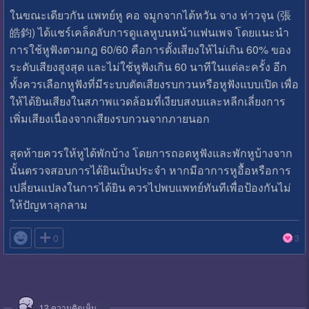
ในขณะเดียวกัน แพทย์หู คอ จมูกจากไต้หวัน จาง ห่าวจุน (張
皓鈞) ได้แชร์เคล็ดลับการดูแลหูบนหน้าแฟนเพจ โดยแนะนำ
การใช้หูฟังตามกฎ 60/60 คือการตั้งเสียงให้ไม่เกิน 60% ของ
ระดับเสียงสูงสุด และไม่ใช้หูฟังเกิน 60 นาทีในแต่ละครั้ง อีก
ทั้งควรเลือกหูฟังที่มีระบบตัดเสียงรบกวนหรือหูฟังแบบเปิด เพื่อ
ให้ได้ยินเสียงในสภาพแวดล้อมที่เงียบสงบและหลีกเลี่ยงการ
เพิ่มเสียงเนื่องจากเสียงรบกวนจากภายนอก
สุดท้ายควรให้หูได้พักบ้าง โดยการถอดหูฟังและพักหูบ้างจาก
นั้นตรวจสอบการได้ยินเป็นประจำ หากมีอาการหูอื้อหรือการ
เปลี่ยนแปลงในการได้ยิน ควรไปพบแพทย์ทันทีเพื่อป้องกันไม่
ให้ปัญหาลุกลาม

0
3
12
ความคิดเห็น