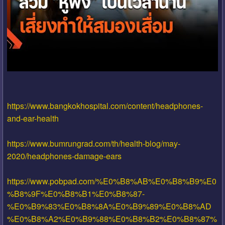
https://www.bangkokhospital.com/content/headphones-
and-ear-health
https://www.bumrungrad.com/th/health-blog/may-
2020/headphones-damage-ears
https://www.pobpad.com/%E0%B8%AB%E0%B8%B9%E0
%B8%9F%E0%B8%B1%E0%B8%87-
%E0%B9%83%E0%B8%8A%E0%B9%89%E0%B8%AD
%E0%B8%A2%E0%B9%88%E0%B8%B2%E0%B8%87%