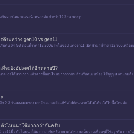
่างกันมากไหมคะแนะนำหน่อยค่ะ สำหรับไว้เรียน จดสรุป
รดีระหว่าง gen10 vs gen11
เริ่มต้น 64 GB ตอนนี้ราคา12,900บาทในช้อป แต่gen11 เปิดตัวมาที่ราคา12,900เหมือนกั
ที่จะยังอัปเดตได้อีกหลายปี?
 iosได้นานกว่า แล้วควรซื้ออันไหนมากกว่ากัน สำหรับคนงบน้อย ใช้ดูยูทูป เล่นเกมส์ เล
คะ
ก 2-3 วันของจะมาส่ง เลยลังเลว่าจะใส่แก้ขัดไปก่อน หากใส่ไม่ได้จะได้ไปซื้อใหม่ค่ะ
้ว ตัวไหนน่าใช้มากกว่ากันครับ
r 6 จอ11นิ้ว ตัวไหนน่าใช้มากกว่ากันครับ อยากได้ความเห็นจาหเพื่อนๆที่ใช้อยู่ครับ ต่างก