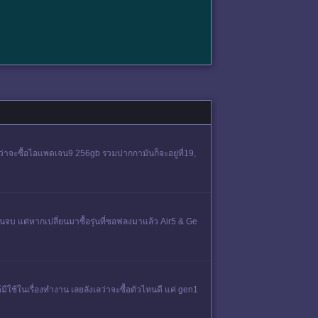
ดว่าจะซื้อไอแพดเจน9 256gb รวมปากกามันก็จะอยู่ที่19,
รียนจบ แต่หากเปลี่ยนมาซื้อรุ่นที่ซอฟลงมาแล้ว Air5 & Ge
้มีใช้ในเรื่องทำงาน เลยลังเลว่าจะซื้อตัวไหนดี แค่ gen1