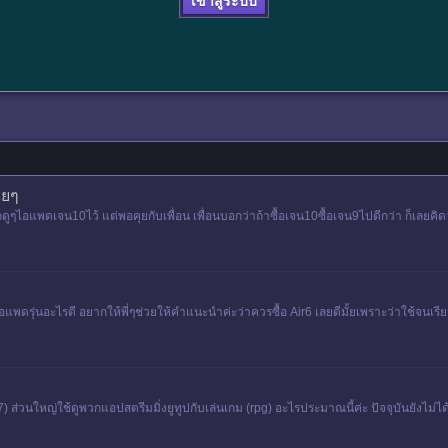
เข้าสู่ระบบ
ฉยๆ
ูๆไอแพดเจน10ไว้ แต่พอคุยกับเพื่อน เพื่อนบอกว่าถ้าซื้อเจน10ซื้อเจน9ไปดีกว่า ก็เลยคิ
้อไอแพดรุ่นอะไรดี อยากให้พี่ๆช่วยให้คำแนะนำค่ะว่าควรซื้อ Air6 เลยดีมั้ยเพราะว่าใช้จนเ
7) ส่วนใหญ่ใช้ดูพวกแอปสตรีมมิ่งยูทูปกับเล่นเกม (rpg) อะไรประมาณนี้ค่ะ ปัจจุบันยังไม่ได