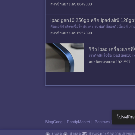
สมาชิกหมายเลข 8649383
Ipad gen10 256gb หรือ Ipad air6 128gb
คือพอดีกำลังจะซื้อใหม่น่ะค่ะ งบพอดีที่สองตัวนี้พอดี
วยแนะนำหน่อยนะคะ
สมาชิกหมายเลข 6957390
รีวิว Ipad เครื่องแรก
เราตัดสินใจซื้อ Ipad gen10 เ
น ตอนขับรถก็เก็บ ipad ใส่ซอ
สมาชิกหมายเลข 1921597
โปรดศึกษ
BlogGang
|
PantipMarket
|
Pantown
|
Maggang
บนสุด
ล่างสุด
อ่านเฉพาะข้อความเจ้าของก