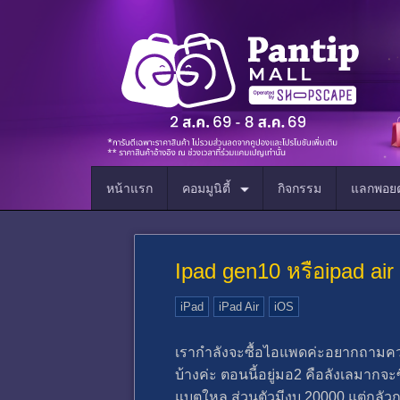
หน้าแรก
คอมมูนิตี้
กิจกรรม
แลกพอยต
Ipad gen10 หรือ​ipad ​air 
iPad
iPad Air
iOS
เรากำลังจะซื้อไอแพดค่ะ​อยากถามควา
บ้างค่ะ​ ตอนนี้​อยู่มอ2 คือลังเลมากจ
แบตใหล ส่วนตัวมีงบ​ 20000 แต่กลัวก