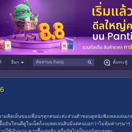
์
อื่นๆ
ตั้งกระทู้
6​
มคิดเห็นของเพื่อนๆทุกคนอ่ะค่ะ​ส่วนตัวชอบดูหนังฟังเพลงเล่นเก
ะซื้ออันใหนดี​ดูในเน็ตก็งง​แพดเจนสิบมีแต่คนบอกว่าไม่คุ้มต่างๆนาๆ​
ารใช้เงินมาก​ ควรซื้อเจนสิบ​ หรืออัพไปเป็นแอร์​หกเลยคะ