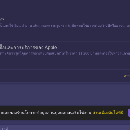
??
 เราเป็นคนใช้เรียน ทำงาน เล่นเกมและวาดรูปค่ะ แล้วมีแพลนใช้ยาวๆด้วย(3-5ปีหรืออาจนาน
ที่ซื้อและการบริการของ Apple
พราะคิดว่ารุ่นนี้คุ้มค่าสุดถ้าเทียบกับสเปคที่ได้ในราคา 11,200 บาทและต้องใช้ทำงานด้ว
งรวมไว้ก
อ่าน
าและยอมรับนโยบายข้อมูลส่วนบุคคลก่อนเริ่มใช้งาน
อ่านเพิ่มเติมได้ที่นี่
ระทู้