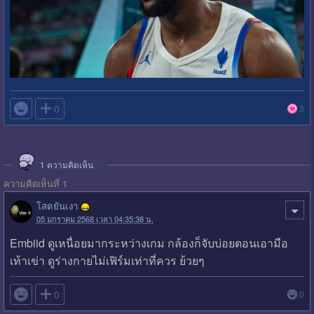

0
3
1
ความคิดเห็น
ความคิดเห็นที่ 1
โสดยันเงา
05 มกราคม 2568 เวลา 04:35:38 น.
Embiid ดูเหนื่อยมากระหว่างเกม กล้องก็จับบ่อยตอนเอามือ
เท้าเข่า ดูร่างกายไม่เฟิร์มเท่าที่ควร ย้วยๆ

0
0