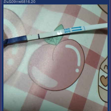
อันนี้09กพ6816.20