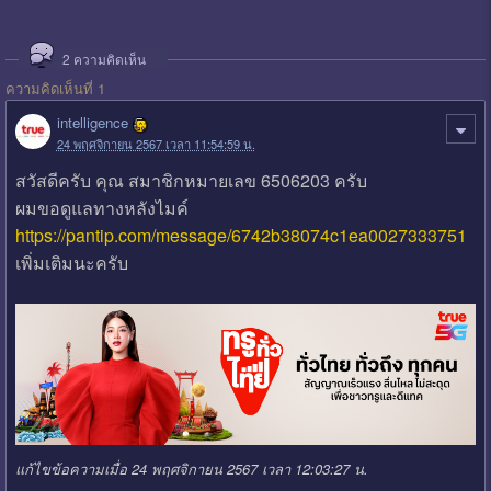
2
ความคิดเห็น
ความคิดเห็นที่ 1
intelligence
24 พฤศจิกายน 2567 เวลา 11:54:59 น.
สวัสดีครับ คุณ สมาชิกหมายเลข 6506203 ครับ
ผมขอดูแลทางหลังไมค์
https://pantip.com/message/6742b38074c1ea0027333751
เพิ่มเติมนะครับ
แก้ไขข้อความเมื่อ 24 พฤศจิกายน 2567 เวลา 12:03:27 น.