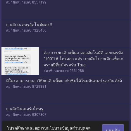
สมาชิกหมายเลข 8557199
ยกเลิกเนตทรูอัตโนมัตค่ะ!!
สมาชิกหมายเลข 7325450
ต้องการยกเลิกแพ็คเกจต่ออัตโนมัติ เลยกดรหัส
*190*1# โทรออก แต่ระบบดันไปยกเลิกแพ็คเก
จรายปีที่สมัครครับ True
สมาชิกหมายเลข 9361286
มีใครสามารถบอกวิธียกเลิกเน็ตมากับซิมได้ไหมมันเบอร์รองกินตังค์
สมาชิกหมายเลข 8729381
ยกเลิกอินเตอร์เน็ตทรู
สมาชิกหมายเลข 9307807
โปรดศึกษาและยอมรับนโยบายข้อมูลส่วนบุคคล
ยอมรับ