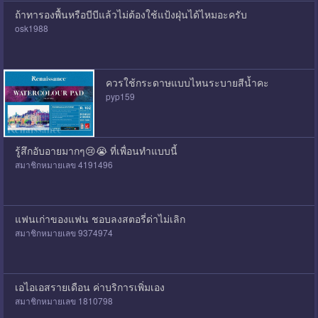
ถ้าทารองพื้นหรือบีบีแล้วไม่ต้องใช้แป้งฝุ่นได้ไหมอะครับ
osk1988
ควรใช้กระดาษแบบไหนระบายสีน้ำคะ
pyp159
รู้สึกอับอายมากๆ😢😭 ที่เพื่อนทำแบบนี้
สมาชิกหมายเลข 4191496
แฟนเก่าของแฟน ชอบลงสตอรี่ด่าไม่เลิก
สมาชิกหมายเลข 9374974
เอไอเอสรายเดือน ค่าบริการเพิ่มเอง
สมาชิกหมายเลข 1810798