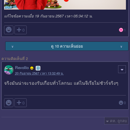
แก้ไขข้อความเมื่อ 19 กันยายน 2567 เวลา 05:34:12 น.

0
1
ดู 10 ความเห็นย่อย
∨
∨
ความคิดเห็นที่ 2
Revollio
20 กันยายน 2567 เวลา 13:32:49 น.
จริงมันน่าจะรองรับเกือบทั่วโลกนะ แต่ไนจีเรียไม่ชัวร์จริงๆ

0
0
คห. ถูกลบ