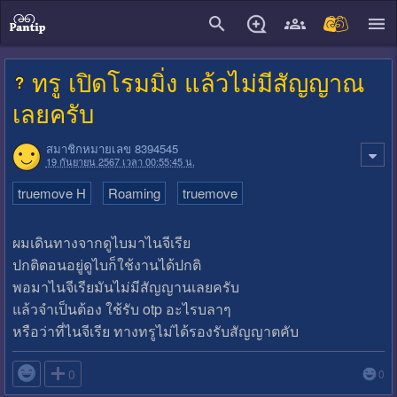
close
ทรู เปิดโรมมิ่ง แล้วไม่มีสัญญาณ
เลยครับ
สมาชิกหมายเลข 8394545
19 กันยายน 2567 เวลา 00:55:45 น.
truemove H
Roaming
truemove
ผมเดินทางจากดูไบมาไนจีเรีย
ปกติตอนอยู่ดูไบก็ใช้งานได้ปกติ
พอมาไนจีเรียมันไม่มีสัญญานเลยครับ
แล้วจำเป็นต้อง ใช้รับ otp อะไรบลาๆ
หรือว่าที่ไนจีเรีย ทางทรูไม่ได้รองรับสัญญาตคับ

0
0