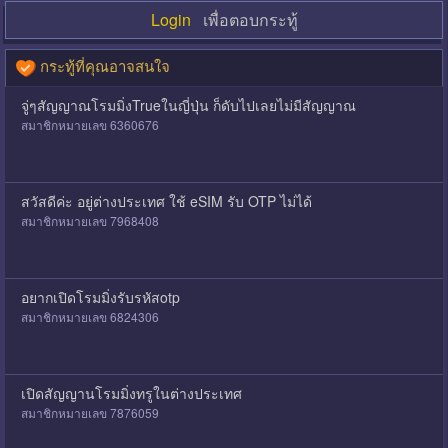
Login
เพื่อตอบกระทู้
กระทู้ที่คุณอาจสนใจ
จู่ๆสัญญาณโรมมิ่งTrueในญี่ปุ่น ก็ดับไปเลยไม่มีสัญญาณ
สมาชิกหมายเลข 6360676
สวัสดีค่ะ อยู่ต่างประเทศ ใช้ eSIM รับ OTP ไม่ได้
สมาชิกหมายเลข 7968408
อยากเปิดโรมมิ่งรับรหัสotp
สมาชิกหมายเลข 6824306
เปิดสัญญานโรมมิ่งทรูในต่างประเทศ
สมาชิกหมายเลข 7876059