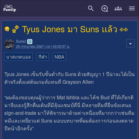
close
🏀 Tyus Jones มา Suns เเล้ว 👀
florist
29 กรกฎาคม 2567 เวลา 00:05:57 น.
บาสเกตบอล
กีฬา
NBA
Tyus Jones เซ็นรับขั้นตํ่ากับ Suns ด้วยสัญญา 1 ปีน่าจะได้เป็น
ตัวจริงตั้งเเต่ต้นเกมส์เเทนที่ Grayson Allen
“ผมต้องขอบคุณผู้ว่าการ Mat Ishbia เเละโค้ช Bud ที่ให้เกียรติ
มาจีบเองรู้สึกตื่นเต้นที่มีลุ้นเเชมป์ที่นี่ มีหลายทีมที่ยื่นข้อเสนอ
sign-and-trade มาให้พิจารณาด้วยค่าเหนื่อยที่มากกว่าเช่นทีม
หมีเเละเหยี่ยวเเต่ Suns มอบบทบาทที่ผมต้องการก่อนลงตลาด
ปีหน้าอีกครั้ง”