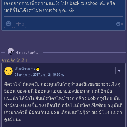
เลยอยากถามเพื่อความแน่ใจ โปร back to school ค่ะ หรือ
ปกติก็ไม่ได้ เราไม่ทราบจริง ๆ ค่ะ 😭

0
0
4
ความคิดเห็น
ความคิดเห็นที่ 1
เฉินห้าวนาน
03 กรกฎาคม 2567 เวลา 21:49:39 น.
คิดว่าไม่ได้นะครับ ลองคุณกับน้าดูว่าลองยื่นขอขยายวงเงินดู
อิออน ของผมนี่ อิออนเสนอขยายเองบ่อยมาก แต่มีอีกข้อ
แนะนำ ให้น้าไปยื่นเปิดบัตรใหม่ พวก กสิกร uob กรุงไทย มัน
ทำผ่อน 0 เปอเซ็น 10 เดือนได้ หรือไปเปิดบัตรเฟิสช้อย อนุมันติ
เร็วมากตัวนี้ มีผ่อนกับ ais 36 เดือน แต่ไม่รู้ว่า ais มีโปร แบคา
คูลมั้ยนะ