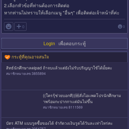
2.เลือกหัวข้อที่ท่านต้องการติดต่อ
หากท่านไม่ทราบให้เลือกเมนู "อื่นๆ" เพื่อติดต่อเจ้าหน้าที่ค่ะ

0
0
Login
เพื่อตอบกระทู้
กระทู้ที่คุณอาจสนใจ
สิทธ์นักศึกษาลดipad ถ้าจบแล้วแต่ยังไม่รับปริญญาใช้ได้มั้ยคะ
สมาชิกหมายเลข 3855894
((ใครรุ้ช่วยบอกที))🆘สั่งไอเเพดโปรนักศึกษาม
าพร้อมกะปากกาเเต่มันไม่ขึ้น
สมาชิกหมายเลข 8111569
บัตร ATM แบบรูดซื้อของได้ จำกัดวงเงินรูดได้วันละเท่าไหร่คะ
สมาชิกหมายเลข 2054757