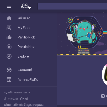
menu
home
home
หน้าแรก
หน้าแรก
My Feed
Pantip Pick
My Feed
Pantip Hitz
Explore
Pantip Pick
แลกพอยต์
Pantip Hitz
กิจกรรมพันทิป
กฎ กติกาและมารยาท
Explore
today
คำแนะนำการโพสต์
นโยบายเกี่ยวกับข้อมูลส่วนบุคคล