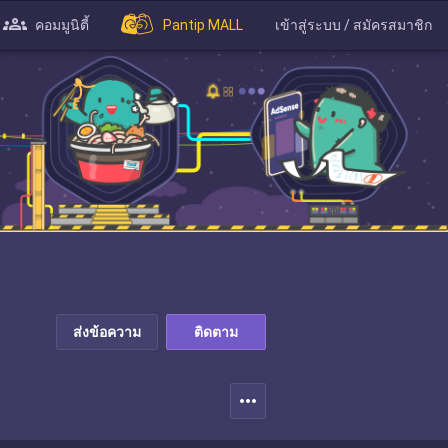
คอมมูนิตี้
Pantip MALL
เข้าสู่ระบบ / สมัครสมาชิก
ส่งข้อความ
ติดตาม
more_horiz