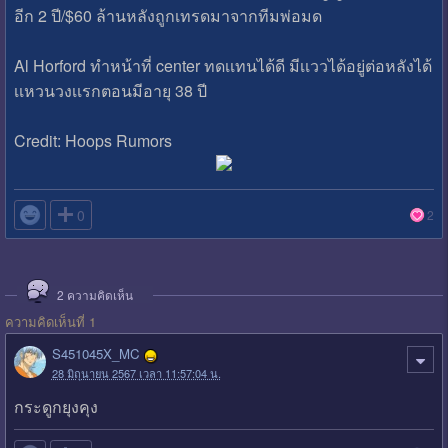
อีก 2 ปี/$60 ล้านหลังถูกเทรดมาจากทีมพ่อมด
Al Horford ทําหน้าที่ center ทดเเทนได้ดี มีเเววได้อยู่ต่อหลังได้
เเหวนวงเเรกตอนมีอายุ 38 ปี
Credit: Hoops Rumors

0
2
2
ความคิดเห็น
ความคิดเห็นที่ 1
S451045X_MC
28 มิถุนายน 2567 เวลา 11:57:04 น.
กระดูกยุงคุง