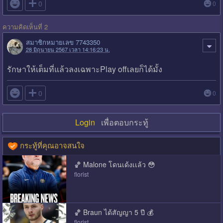

0
0
ความคิดเห็นที่ 2
สมาชิกหมายเลข 7743350
28 มิถุนายน 2567 เวลา 14:16:23 น.
รักษาให้เต็มที่แล้วลงเฉพาะPlay offเลยก็ได้มั้ง

0
0
Login
เพื่อตอบกระทู้
กระทู้ที่คุณอาจสนใจ
🏀 Malone โดนเด้งเเล้ว 😳
florist
🏀 Braun ได้สัญญา 5 ปี 💰
florist