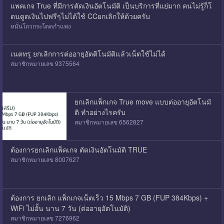
แพคเกจ True ที่มีการตัดเงินอัตโนมัติ เป็นบริการที่แย่มาก คนไม่รู้ก็โ
ดนดูดเงินไปฟรีๆไม่ได้ใช้ CCยกเลิกให้ด้วยครับ
หมั่นโถวกระโดดกำแพง
เนตทรู ยกเลิกการต่ออายุอัตติโนมัติเเล้วเน็ตใช้ไม่ได้
สมาชิกหมายเลข 9375564
ยกเลิกแพ็กเกจ True move แบบต่ออายุอัตโนมั
ติ ทำอย่างไรครับ
สมาชิกหมายเลข 6562827
ต้องการยกเลิกแพ็คเกจ ตัดเงินอัตโนมัติ TRUE
สมาชิกหมายเลข 8007627
ต้องการ ยกเลิก แพ็กเกจเน็ตเร็ว 15 Mbps 7 GB (FUP 384Kbps) +
WiFi ไม่อั้น นาน 7 วัน (ต่ออายุอัตโนมัติ)
สมาชิกหมายเลข 7276962