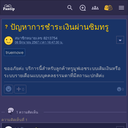
close
ปัญหาการชำระเงินผ่านซิมทรู
สมาชิกหมายเลข 8213754
06 มิถุนายน 2567 เวลา 16:47:30 น.
truemove
ขออภัยค่ะ บริการนี้สำหรับลูกค้าทรูมูฟเอชระบบเติมเงินหรือ
ระบบรายเดือนแบบบุคคลธรรมดาที่มีสถานะปกติค่ะ

0
0
1
ความคิดเห็น
ความคิดเห็นที่ 1