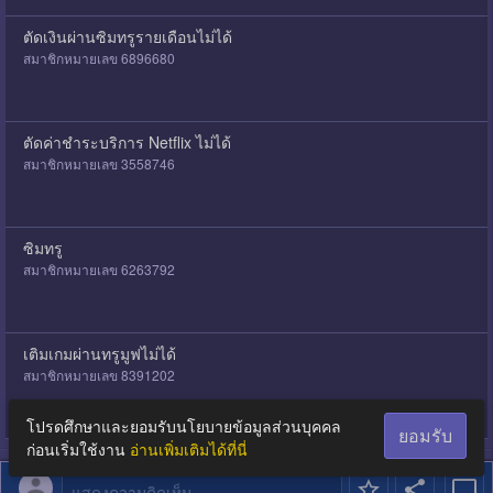
ตัดเงินผ่านซิมทรูรายเดือนไม่ได้
สมาชิกหมายเลข 6896680
ตัดค่าชำระบริการ Netflix ไม่ได้
สมาชิกหมายเลข 3558746
ซิมทรู
สมาชิกหมายเลข 6263792
เติมเกมผ่านทรูมูฟไม่ได้
สมาชิกหมายเลข 8391202
โปรดศึกษาและยอมรับนโยบายข้อมูลส่วนบุคคล
ยอมรับ
ก่อนเริ่มใช้งาน
อ่านเพิ่มเติมได้ที่นี่
แสดงความคิดเห็น...