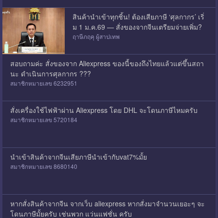
สินค้านำเข้าทุกชิ้น! ต้องเสียภาษี ‘ศุลกากร’ เริ่
ม 1 ม.ค.69 — สั่งของจากจีนเตรียมจ่ายเพิ่ม?
ฤาษีภฤคุ ผู้สาปเทพ
สอบถามค่ะ สั่งของจาก Aliexpress ของนี้ของถึงไทยแล้วแต่ขึ้นสถา
นะ ดำเนินการศุลกากร ???
สมาชิกหมายเลข 6232951
สั่งเครื่องใช้ไฟฟ้าผ่าน Aliexpress โดย DHL จะโดนภาษีไหมครับ
สมาชิกหมายเลข 5720184
นำเข้าสินค้าจากจีนเสียภาษีนำเข้ากับvat7%มั้ย
สมาชิกหมายเลข 8680140
หากสั่งสินค้าจากจีน จากเว็บ aliexpress หากสั่งมาจำนวนเยอะๆ จะ
โดนภาษีมั้ยครับ เช่นพวก แว่นแฟชั่น ครับ