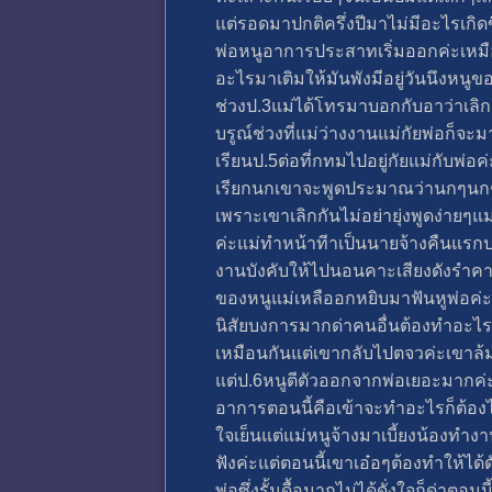
แต่รอดมาปกติครึ่งปีมาไม่มีอะไรเกิด
พ่อหนูอาการประสาทเริ่มออกค่ะเหมือ
อะไรมาเติมให้มันพังมีอยู่วันนึงหนูขอ
ช่วงป.3แม่ได้โทรมาบอกกับอาว่าเลิก
บรูณ์ช่วงที่แม่ว่างงานแม่กัยพ่อก็จ
เรียนป.5ต่อที่กทมไปอยู่กัยแม่กับพ
เรียกนกเขาจะพูดประมาณว่านกๆนกๆ
เพราะเขาเลิกกันไม่อย่ายุ่งพูดง่ายๆแ
ค่ะแม่ทำหน้าทีาเป็นนายจ้างคืนแรกป
งานบังคับให้ไปนอนคาะเสียงดังรำคา
ของหนูแม่เหลืออกหยิบมาฟันหูพ่อค่ะแ
นิสัยบงการมากด่าคนอื่นต้องทำอะไรให
เหมือนกันแต่เขากลับไปตจวค่ะเขาล้มห
แต่ป.6หนูตีตัวออกจากพ่อเยอะมากค่ะ
อาการตอนนี้คือเข้าจะทำอะไรก็ต้องไ
ใจเย็นแต่แม่หนูจ้างมาเบี้ยงน้องทำง
ฟังค่ะแต่ตอนนี้เขาเอ๋อๆต้องทำให้ได
พ่อซึ่งรั้นดื้อมากไม่ได้ดั่งใจก็ด่า