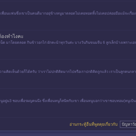
๊กกับเพื่อนแฟนซึ่งเขาเป็นคนดีมากอยุ่ข้างหนูมาตลอดไม่เคยทอดทิ้งไม่เคยปล่อยมือแม้จะเ
กต้องทำไงคะ
น็ต มาโดยตลอด กินข้าวอกไก่ ผักคะน้าทุกวันค่ะ บางวันกินขนมจีบ 6 ลูกเล็กบ้างเพราะเอน
ามคิดเห็นด้วยก็ได้ครับ ว่าเราไม่ปกติคิดมากไปหรือเราปกติคิดถูกแล้ว เราเป็นลูกคนกลาง
 คือหนูอยู่ม3 ชอบเพื่อรผญคนนึง ซึ่งเพื่อนหนูก็สนิทกับเขา เพื่อนหนูบอกว่าเขาชอบทอม(หนูเ
อ่านกระทู้อื่นที่พูดคุยเกี่ยวกับ
ปัญหาวัย