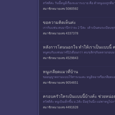
สวัสดีค่ะ วันนี้หนูมีเรื่องจะมาระบาย คือ ตัวหนูเองถูก
ตอนนี้ 2
สมาชิกหมายเลข 5080592
ขอความคิดเห็นค่ะ
เรากับแฟน คบมาปีกว่าจะ 2 ปีล่ะ เค้าเป้นคนระเบียบทุกอ
สมาชิกหมายเลข 4337378
หลังการโดนนอกใจ ทำให้เราเป็นแบบนี้ 
หนูคบกับแฟนมา4ปี2เดือนกว่า คบๆเลิกๆกันหลายรอบมาก 
มรุ่นพี่ปี2 เผื่อจะเห้น
สมาชิกหมายเลข 4529843
หนูเกลียดแมวที่บ้าน
ขออนุญาตถามแบบไร้สาระนะคะ หนูอิจฉาหรือเกลียดแมวที่บ
ที่สุดแต่ทำไมลู
สมาชิกหมายเลข 9054651
ครอบครัวใครเป้นเเบบนี้บ้างค้ะ ช่วยหน่อ
สวัสดีค้ะ หนูเป้นเด็กขึ้น ม.2ค้ะ มีอยุ่วันนึ่ง เเม่พาหนู
สมาชิกหมายเลข 4491628