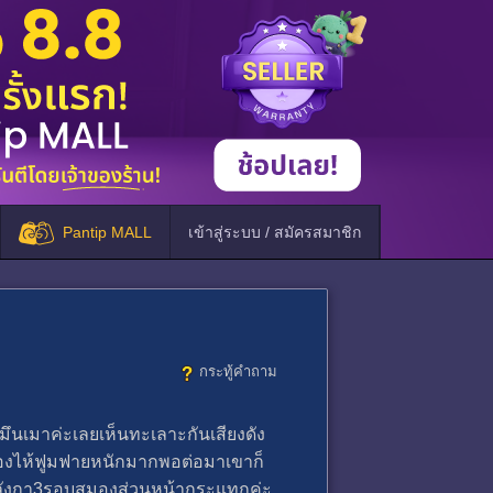
Pantip MALL
เข้าสู่ระบบ / สมัครสมาชิก
กระทู้คำถาม
ิ่งมึนเมาค่ะเลยเห็นทะเลาะกันเสียงดัง
ร้องไห้ฟูมฟายหนักมากพอต่อมาเขาก็
ำตีลังกา3รอบสมองส่วนหน้ากระแทกค่ะ