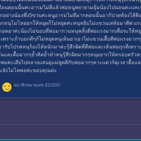
ดือนตอนนั้นค่ะอารมไม่ดีแล้วพ่อหนูพยายามอุ้มน้องไปนอนค่ะและ
ทุกอย่างน้องพึ่ง5ขวบค่ะหนูอารมไม่ดีมากตอนนั้นอาก้ปวดท้องไส้ต
ังมากหนุโมโหยอกให้หยุดก็ไม่หยุดค่ะหนุหยิบไม่แขวนเสท้อมาตีพ่ แร
อดอาค่ะน้องไม่ขอบที่พ่อมากวนหนุพลั้งตีพ่อแรงมากเพื่อจะให้หยุ
เพราะถ้าบอกดีๆก้ไม่หยุดหนุเห้นอาเอาไม่แขวนเสื้อตีพ่อแรงมากๆ
ารับไปรพหนุร้องไห้หนักมาค่ะรุ้สึกผิดที่ตีพ่อและเห้นพ่อถุกตีเพร
นและดื้อมากๆย้ำคิดย้ำทำหนุรุ้สึกผิดมากๆหนุอยากให้ครอบครัวหน
ษาพ่อค่ะเสียไปหลายแสนยุแม่พูดดีกับพ่อมากๆคาะแตาก้ดุเวลาดื้อ
ยังไม่โตพอค่ะขอบคุณค่ะ
สมาชิกหมายเลข 8123297