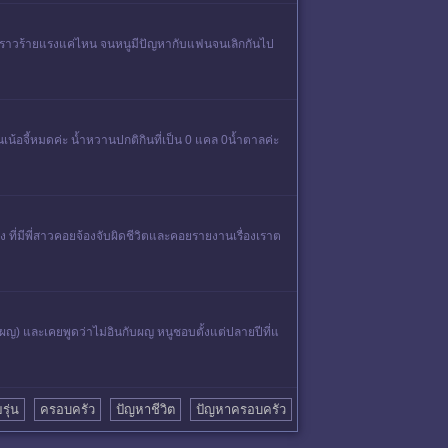
รื่องราวร้ายแรงแค่ไหน จนหนูมีปัญหากับแฟนจนเลิกกันไป
เน้อจี้หมดค่ะ น้ำหวานปกติกินที่เป็น 0 แคล 0น้ำตาลค่ะ
 ที่มีพี่สาวคอยจ้องจับผิดชีวิตและคอยรายงานเรื่องเราต
ป้นผญ) และเคยพูดว่าไม่อินกับผญ หนูชอบตั้งแต่ปลายปีที่แ
รุ่น
ครอบครัว
ปัญหาชีวิต
ปัญหาครอบครัว