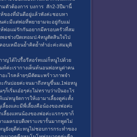
ตามตัวต้องการ บงการ สัก2-3ปีมานี้
ของที่มันดีอยู่แล้วพังค่ะชอบหา
ันค่ะมีแต่พ่อที่พยายามจะอยู่กับแม่
ห้พ่อแม่รักกันอยากมีครอบครัวที่สม
รอบพอช่วงปิดเทอมป.4หนูตัดสินใจไป
คอบเหมือนย้ำคิดย้ำทำอ่ะค่ะสมมุติ
กาญได้ไปรื้อรีสอร์ทแม่ก็หนูไปด้วย
็นท์ค่ะเรากางเต็นท์นอนพ่อหนูด่าคน
ว่าอะไรคล้ายๆมีตัดมะพร้าวภาพจำ
าะกันบ่อยค่ะจนมาถึงหนูขึ้นม.1พ่อหนู
ๆก็เริ่มเอ๋อๆค่ะไม่ทราบว่าเป้นอะไร
่หนูจัดการให้เอามาเลี้ยงดูค่ะตั้ง
ยงและมีพี่เลี้ยงคือน้องของพ่อค่ะ
าเลี้ยงแทนน้องของพ่อค่ะแรกๆเขาก็
ีแตาแผลรอบตีเพราะเขารั้นมากพูดไม่
่อหนูยังยุดีค่ะหนูไม่ชอบการกระทำของ
ึกเนรคุณมากๆคือหนุโมโหพ่อมากๆค่ะคือ