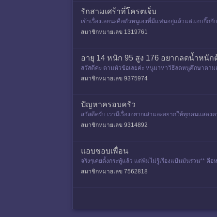
รักสามเศร้าที่โครตเจ็บ
เข้าเรื่องเลยนะคือตัวหนูเองที่มีแฟนอยู่แล้วแต่แอบกิ
แล้วแน่นอนเขาก็
สมาชิกหมายเลข 1319761
อายุ 14 หนัก 95 สูง 176 อยากลดน้ำหนั
สวัสดีค่ะ ตามหัวข้อเลยค่ะ หนูมาหาวิธีลดหนูศึกษาตามเ
ข้าวเย็นจำเป็นต
สมาชิกหมายเลข 9375974
ปัญหาครอบครัว
สวัสดีครับ เรามีเรื่องอยากเล่าและอยากให้ทุกคนแสดงคว
ลอดเวลา แม้กระท
สมาชิกหมายเลข 9314892
แอบชอบเพื่อน
จริงๆเคยตั้งกระทู้แล้ว แต่พิมไม่รู้เรื่องแป้นมันรวน**
ล้ว ช่ว
สมาชิกหมายเลข 7562818