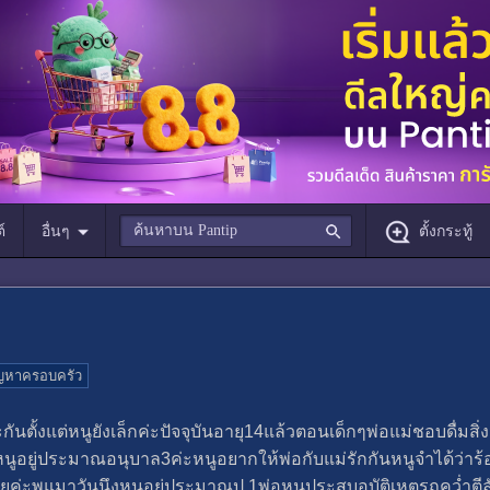
์
อื่นๆ
ตั้งกระทู้
ญหาครอบครัว
ลาะกันตั้งแต่หนูยังเล็กค่ะปัจจุบันอายุ14แล้วตอนเด็กๆพ่อแม่ชอบดื่มส
นหนูอยู่ประมาณอนุบาล3ค่ะหนูอยากให้พ่อกับแม่รักกันหนูจำได้ว่า
เลยค่ะพแมาวันนึงหนูอยู่ประมาณป.1พ่อหนูประสบอุบัติเหตุรถคว่