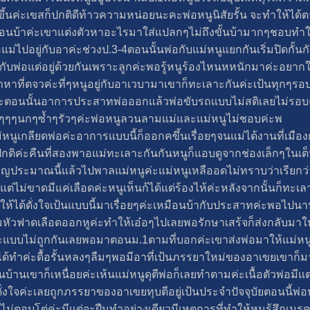
ขึ้นค่ะเขสก็ปกติดีท้าวความหน่อยนะคะพ่อหนูนิสัยรั้น จะทำให้ได้
นบ้าค่ะเขาแต่งตัวหาอะไรมาใส่แปลกๆไม่ถึงขั้นบ้ามากๆชอบทำให้
แม่ไปอยู่กับอาค่ะช่วงป.3-4ตอนนั้นพ่อกับแม่หนูแยกกันเริ่มปิดกั้นก
กับพ่อแต่อยู่ด้วยกันเพราะลูกค่ะพอรู้หนูร้องไหนหหนักมาค่ะอยากใ
ะมาหาที่ตจวค่ะที่ๆหนูอยู่กับอาเวบามาเขาก็ทะเลาะกันค่ะเป้นทุกๆ
่อค่ะตอนนั้นอาการประสาทพ่อออกแล้วพ่อขับรถแบบไม่สติเลยไม่รอบ
ๆๆนกๆซ้ำๆรัวๆค่ะพ่อหนูลวนลามแม่และแม่หนูไม่ชอบค่ะพ
ม่หนูเกลียดพ่อค่ะอาการแบบนี้ก็ออกคขึ้นเรื่อยๆจนแม่ได้งานที่เมือง
กติค่ะคืนที่สองพาอแม่ทะเลาะกันกันหนูก็แอบดูจากช่องเล็กๆในเต
ญประมาณนี้แล้วไปพาลแม่หนูค่ะแม่หนูเหลืออดไม่ทราบว่าเรียก
ต่ไม่ขาดมีแค่เลือดค่ะหนูเห็นก้ได้แต่ร้องไห้ค่ะหลังจากนั้นก็ทะเล
้ได้ดั่งใจเป้นแบบนี้มาเรื่อยๆค่ะเหมือนบ้ากับประสาทค่ะพอไปนาน
ัวฟาดเลือดออกหูค่ะทำให้เอ๋อๆไปเลยพอรักษาเสร้จก็ส่งกลับมาให้แม
แบบไม่ถูกกันเลยพอมาตอนม.1ตามที่บอกค่ะเขาส่งพ่อมาให้แม่หนูเลี้
ด้ทำค่ะดื้อรั้นหลงๆลืมๆพอมีอาที่เป้นภรรยาใหม่ของอาเขยเขาก็ม
านบ้านเขาก็เหนื่อยค่ะเห้นแม่หนูดุตีพ่อก็เลยทำตามค่ะเนื้อตัวพ่อม
้ดั่งใจค่ะเลยถูกภรรยาของอาเขยทุบตีอยู่เป้นประจำปัจจุบัยตอนนี้พ
ตอนนี้ไม่ตอบโต่ค่ะมีแต่จะฝืนทำอย่างเดียวมีเหตุการที่ทำให้หนุรุ้ส