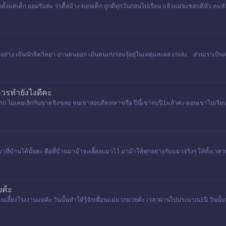
ตีมาตั้งแต่เด็ก ยอมรับค่ะ ว่าดื้อบ้าง ตอนเด็ก ถูกตีทุกวันก่อนไปเรียน แล้วแม่จะชอบตีหัว
ย่าง เป้นนักจิตวิทยา อ่านคนออก เป้นคนเก่งรอบรุ้อยุ่ในเหตุและผล เก่งล่ะ ส่วนเราเป้นค
ควรทำยังไงดีคะ
ไม่เคยเลิกกันขาดจิงๆเลย จนเขาสอบติดทหารเรือ ปีนี้เขาจบปี1แล้วค่ะ ตอนเขาไปเรียน 
้านได้มั้ยคะ คือที่บ้านมาม๊าจะเลี้ยงแมวไว้ มาม๊าให้ทุกอย่างกับแมวจริงๆ ให้ทั้งเวลา
ยค้ะ
ไปงานเลี้ยงโรงงานเเม่ค้ะ วันนั้นทำให้รุ้จักเพื่อนเเม่มากมายค้ะ เวลาผ่านไปประมาณ1ปี วันนั้