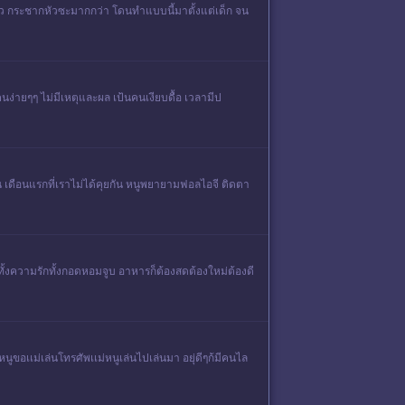
 ตบหัว กระชากหัวซะมากกว่า โดนทำแบบนี้มาตั้งแต่เด็ก จน
นง่ายๆๆ ไม่มีเหตุและผล เป้นคนเงียบดื้อ เวลามีป
เดือนแรกที่เราไม่ได้คุยกัน หนูพยายามฟอลไอจี ติดตา
ทั้งความรักทั้งกอดหอมจูบ อาหารก็ต้องสดต้องใหม่ต้องดี
นหนูขอเเม่เล่นโทรศัพเเม่หนูเล่นไปเล่นมา อยุ่ดีๆก้มีคนไล