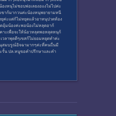
น้องหนุไม่ชอบพ่อเลยงอแงไม่ไปค่ะ
ิ่งเขาก้มากวนค่ะน้องหนุพยายามหนี
งยุค่ะแต่ก้ไม่หยุดแล้วอาหนุปวดท้อง
ดอุ้มน้องค่ะพอน้องไม่หลุดอาก้
คาะเพื่อจะให้น้อวหลุดพอหลุดหนุก้
าะเวลาพุดดีๆเขสก้ไม่ยอมหยุดทำค่ะ
ุสมบรูณ์อิจฉามากๆค่ะที่คนแื่นมี
และรั้น ปล.หนูขอคำปรึกษาและคำ