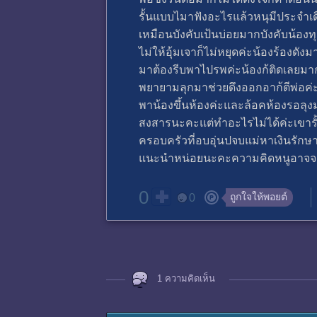
รั้นแบบไมาฟังอะไรแล้วหนุมีประจำเ
เหมือนบังคับเป้นบ่อยมากบังคับน้อง
ไม่ให้อุ้มเจาก็ไม่หยุดค่ะน้องร้องด
มาต้องรีบพาไปรพค่ะน้องก้ติดเลยมาก
พยายามลุกมาช่วยดึงออกอาก้ตีพ่อค่ะ
พาน้องขึ้นห้องค่ะและล้อคห้องรอลุงม
สงสารนะคะแต่ทำอะไรไม่ได้ค่ะเขารั้
ครอบครัวที่อบอุ่นปจบแม่หาเงินรัก
แนะนำหน่อยนะคะความคิดหนูอาจจะ
0
ถูกใจให้พอยต์
0
1 ความคิดเห็น