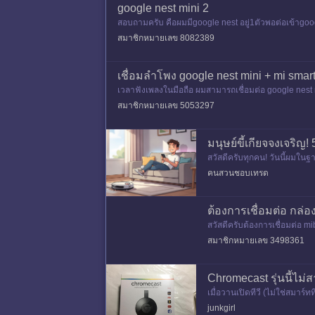
google nest mini 2
สอบถามครับ คือผมมีgoogle nest อยู่1ตัวพอต่อเข้าgoogl
ด้ แต่ก็ แคสต
สมาชิกหมายเลข 8082389
เชื่อมลำโพง google nest mini + mi smart
เวลาฟังเพลงในมือถือ ผมสามารถเชื่อมต่อ google nest 
สมาชิกหมายเลข 5053297
มนุษย์ขี้เกียจจงเจริญ
สวัสดีครับทุกคน! วันนี้ผมในฐาน
มันไม่ได้แย่เสมอไปหรอกครับ 
คนสวนชอบเทรด
ต้องการเชื่อมต่อ กล่อ
สวัสดีครับต้องการเชื่อมต่อ m
rc ของทีวี เข้าลำโพง AIS sou
สมาชิกหมายเลข 3498361
Chromecast รุ่นนี้ไม่
เมื่อวานเปิดทีวี (ไม่ใช่สมาร์
ของเจ้านี่มันไม่พัฒนาแล้วใ
junkgirl