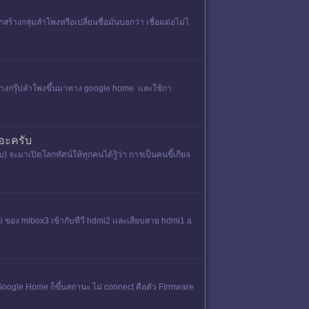
ร้างกลุ่มลำโพงหรือเปลี่ยนชื่อมันบอกว่า เชื่อมต่อไม่ไ
สร้างกรุ๊ปลำโพงขึ้นมาทาง google home และใช้กา
ยอะครับ
ับ) จะมาเปิดโลกทัศน์ให้ทุกคนได้รู้ว่า การเป็นคนขี้เกียจ
dmi ของ mibox3 เข้ากับทีวี hdmi2 เเละเสียบสาย hdmi1 a
ที่ Google Home ก็ขึ้นสถานะ ไม่ connect คือตัว Firmware