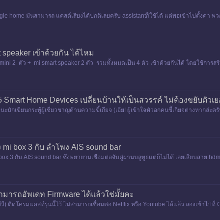
e home มันสามารถ แคสต์เสียงได้ปกติเลยครับ assistantก็ใช้ได้ แต่พอเข้าไปตั้งค่า พวกส
 speaker เข้าด้วยกัน ได้ไหม
mini 2 ตัว + mi smart speaker 2 ตัว รวมทั้งหมดเป็น 4 ตัว เข้าด้วยกันได้ โดยใช้การ
! 5 Smart Home Devices เปลี่ยนบ้านให้เป็นสวรรค์ ไม่ต้องขยับตัวเ
ะนักเขียนกระทู้ผู้เชี่ยวชาญด้านความขี้เกียจ (เอ้ย! ผู้เข้าใจหัวอกคนขี้เกียจต่างหากล่ะคร
เ
ง mi box 3 กับ ลำโพง AIS sound bar
ibox 3 กับ AIS sound bar ซึ่งพยายามเชื่อมต่อจับคู่ผ่านบลูทูธแต่ก็ไม่ได้ เลยเสียบสาย h
nd bar
สามารถอัพเดท Firmware ได้แล้วใช่มั้ยคะ
ททีวี) ติดโครมแคสท์รุ่นนี้ไว้ ไม่สามารถเชื่อมต่อ Netflix หรือ Youtube ได้แล้ว ลองเข้าไป