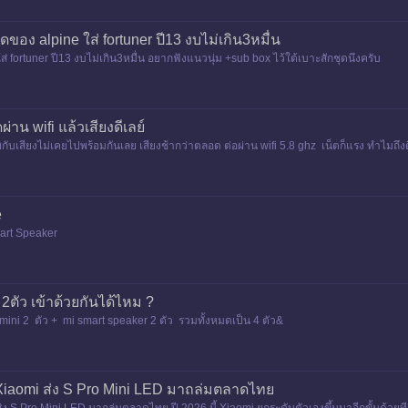
อง alpine ใส่ fortuner ปี13 งบไม่เกิน3หมื่น
 fortuner ปี13 งบไม่เกิน3หมื่น อยากฟังแนวนุ่ม +sub box ไว้ใต้เบาะสักชุดนึงครับ
่าน wifi แล้วเสียงดีเลย์
พกับเสียงไม่เคยไปพร้อมกันเลย เสียงช้ากว่าตลอด ต่อผ่าน wifi 5.8 ghz เน็ตก็แรง ทำไมถึงดีเล
e
art Speaker
 2ตัว เข้าด้วยกันได้ไหม ?
mini 2 ตัว + mi smart speaker 2 ตัว รวมทั้งหมดเป็น 4 ตัว&
.. Xiaomi ส่ง S Pro Mini LED มาถล่มตลาดไทย