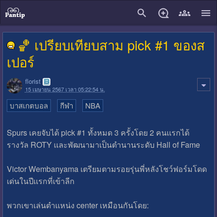
close
🏀 เปรียบเทียบสาม pick #1 ของส
เปอร์
florist
15 เมษายน 2567 เวลา 05:22:54 น.
บาสเกตบอล
กีฬา
NBA
Spurs เคยจับได้ pick #1 ทั้งหมด 3 ครั้งโดย 2 คนเเรกได้
รางวัล ROTY เเละพัฒนามาเป็นตํานานระดับ Hall of Fame
Victor Wembanyama เตรียมตามรอยรุ่นพี่หลังโชว์ฟอร์มโดด
เด่นในปีเเรกที่เข้าลีก
พวกเขาเล่นตําเเหน่ง center เหมือนกันโดย: