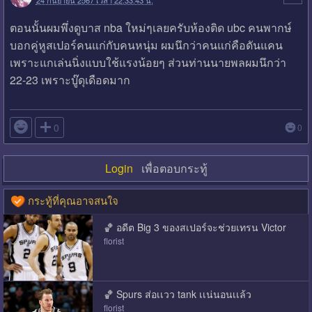
ตอนนั้นผมพึ่งดูบาส nba ใหม่ๆเลยครับห้องติด ubc คนพากษ์
บอกคู่หูสเปอร์คนแก่กับคนหนุ่ม ผมนึกว่าคนแก่คือดันแคน
เพราะแกเล่นนิ่งแบบใช้แรงน้อยๆ ส่วนท่านนายพลผมนึกว่า
22-23 เพราะบู๊ดุเดือดมาก

0
0
Login
เพื่อตอบกระทู้
กระทู้ที่คุณอาจสนใจ
🏀 อดีต Big 3 ของสเปอร์จะช่วยเทรน Victor
florist
🏀 Spurs ส่อเเวว tank เเน่นอนเเล้ว
florist