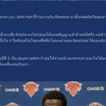
ncenzo เเละ Josh Hart ที่ร่วมงานกับ Brunson มาตั้งเเต่สมัยเรียน
่ออีกคนซึ่ง Knicks คงไม่ปล่อยให้หมดสัญญาเเล้วย้ายหนีฟรีๆ เเน่ทํา
 ครั้งใน 4 ปีหลังเเต่ไม่ใช่คนที่พลิกโฉมหน้าของ franchise ได้เเละ
ที่ 2 เป็น player option ถ้าต่อให้ล่วงหน้าจะเทรดเขาออกไม่ได้อย่า
ังเลที่จะต่อกับเขา