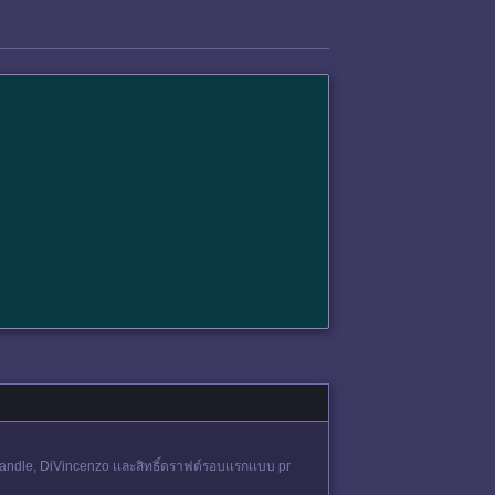
andle, DiVincenzo เเละสิทธิ์ดราฟต์รอบเเรกเเบบ pr