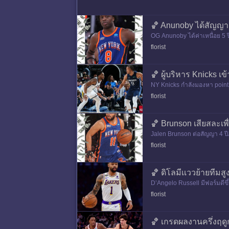
🏀 Anunoby ได้สัญญา 
OG Anunoby ได้ค่าเหนื่อย 5 
florist
🏀 ผู้บริหาร Knicks 
NY Knicks กําลังมองหา point
florist
🏀 Brunson เสียสละเพื
Jalen Brunson ต่อสัญญา 4 ปี/$
florist
🏀 ดิโลมีเเววย้ายทีมสู
D’Angelo Russell มีฟอร์มดีข
าสัญญาใหม่ที่มีค่าเหนื่อยงาม
florist
🏀 เกรดผลงานครึ่งฤด