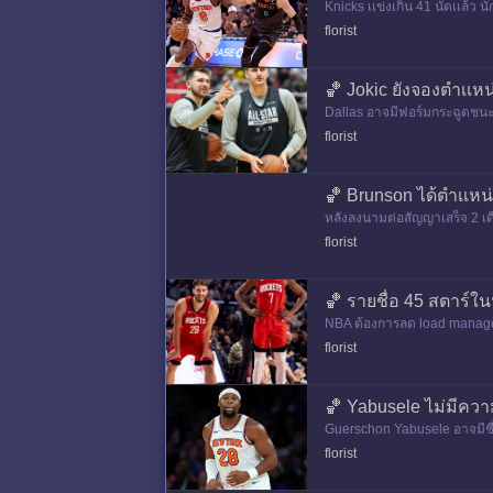
Knicks เเข่งเกิน 41 นัดเเล้
florist
🏀 Jokic ยังจองตําเเห
Dallas อาจมีฟอร์มกระฉูดชนะ 
florist
🏀 Brunson ได้ตําเเหน
หลังลงนามต่อสัญญาเสร็จ 2 เดื
runson
florist
🏀 รายชื่อ 45 สตาร์
NBA ต้องการลด load management 
cipation Poli
florist
🏀 Yabusele ไม่มีความ
Guerschon Yabusele อาจมีชื่อม
ๆ เลยนะว่ามันยากมากกับส
florist