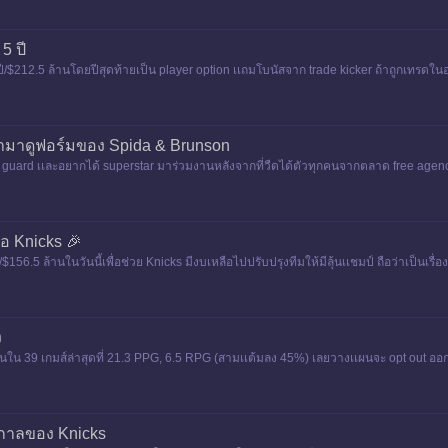
5 ปี
ปี/$212.5 ล้านโดยปีสุดท้ายเป็น player option เเถมโบนัสจาก trade kicker ถ้าถูกเทรด
เข้ามาดูฟอร์มของ Spida & Brunson
 guard เเละอยากได้ superstar มาร่วมงานหลังจากที่วืดได้ตัวทุกคนจากตลาด free agen
่อ Knicks 🎉
156.5 ล้านในวันนี้เพื่อช่วย Knicks มีงบเหลือไปปรับปรุงทีมให้มีลุ้นเเชมป์ ถือว่าเป็นเรื่
ง
ึ้นใน 39 เกมส์ล่าสุดที่ 21.3 PPG, 6.5 RPG (สามเเต้มลง 45%) เลยวางเเผนจะ opt out อ
กว่าเดิม
ูกาลของ Knicks