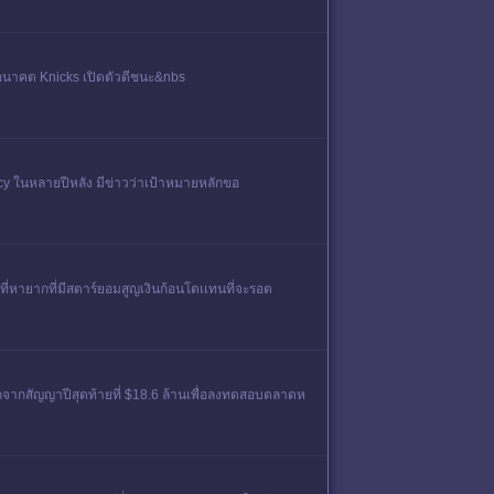
ในอนาคต Knicks เปิดตัวดีชนะ&nbs
cy ในหลายปีหลัง มีข่าวว่าเป้าหมายหลักขอ
องที่หายากที่มีสตาร์ยอมสูญเงินก้อนโตเเทนที่จะรอต
อกจากสัญญาปีสุดท้ายที่ $18.6 ล้านเพื่อลงทดสอบตลาดห