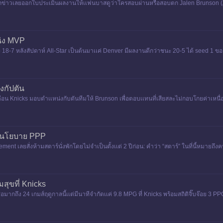
ว นักข่าวเลยออกใบประเมินผลงานให้เเฟนบาสดูว่าใครสอบผ่านหรือสอบตก Jalen Brunson (A+
น่ง MVP
18-7 หลังสัปดาห์ All-Star เป็นต้นมาเเค่ Denver มีผลงานดีกว่าชนะ 20-5 ได้ seed 1 ข
่งกัปตัน
อน Knicks มอบตําเเหน่งกับตันทีมให้ Brunson เพื่อตอบเเทนที่เสียสละไม่กอบโกยค่าเหนื่
ในนโยบาย PPP
เลยสั่งห้ามสตาร์นั่งพักโดยไม่จําเป็นตั้งเเต่ 2 ปีก่อน: คําว่า “สตาร์” ในที่นี้หมายถึงคนที
สุขที่ Knicks
ากถึง 24 เกมส์ฤดูกาลนี้เเต่มีนาทีจํากัดเเค่ 9.8 MPG ที่ Knicks พร้อมสถิติจิ๊บจ๊อย 3 PP