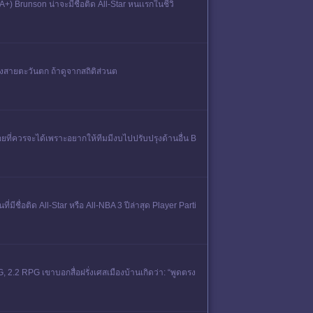
) Brunson น่าจะมีชื่อติด All-Star หนเเรกในชีวิ
องสายตะวันตก ถ้าดูจากสถิติส่วนต
อยที่ควรจะได้เพราะอยากให้ทีมมีงบไปปรับปรุงด้านอื่น B
่มีชื่อติด All-Star หรือ All-NBA 3 ปีล่าสุด Player Parti
G, 2.2 RPG เขาบอกสื่อฝรั่งเศสเมืองบ้านเกิดว่า: “พูดตรง