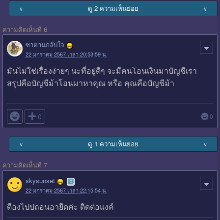
ดู 2 ความเห็นย่อย
∨
∨
ความคิดเห็นที่ 6
ซาตานกลับใจ
22 มกราคม 2567 เวลา 20:53:59 น.
มันไม่ใช่เรื่องง่ายๆ นะที่อยู่ดีๆ จะมีคนโอนเงินมาบัญชีเรา
สรุปคือบัญชีม้าโอนมาหาคุณ หรือ คุณคือบัญชีม้า

0
0
ดู 1 ความเห็นย่อย
∨
∨
ความคิดเห็นที่ 7
skysunset
22 มกราคม 2567 เวลา 22:15:54 น.
ตีองไปปถอนอายีดค่ะ ติดต่อแงค์