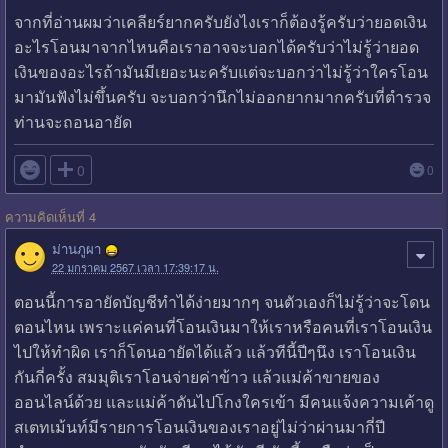
จากที่อ่านผมว่าเคลียร์ยากครับยังไงเราก็ต้องรู้ครับว่ายอดเงิน
อะไรโอนมาจากไหนคือเราอาจจะบอกได้ครับว่าไม่รู้ว่ายอด
เงินของอะไรถ้ามันมีเยอะนะครับแต่จะบอกว่าไม่รู้ว่าใครโอน
มามันฟังไม่ขึ้นครับ จะบอกว่านึกไม่ออกยากมากครับที่ตำรวจ
ท่านจะถอนอายัด

0
0
ความคิดเห็นที่ 4
ม่านภูผา
22 มกราคม 2567 เวลา 17:39:17 น.
ตอนนี้การอายัดบัญชีทำได้ง่ายมากๆ จนตัวเองก็ไม่รู้ว่าจะโดน
ตอนไหน เพราะแค่คนที่โอนเงินมาให้เราหรือคนที่เราโอนเงิน
ไปให้ทำผิด เราก็โดนอายัดได้แล้ว แล้วทีนี้ปีๆนึง เราโอนเงิน
กันกี่ครั้ง สมมุติเราโอนจ่ายค่าข้าว แล้วแม่ค้าขายของ
ออนไลน์ด้วย และแม่ค้าดันไปโกงใครเข้า มีคนแจ้งความเค้าดู
สเตทเม้นท์มีรายการโอนเงินของเราอยู่ไม่ว่าผ่านมากี่ปี