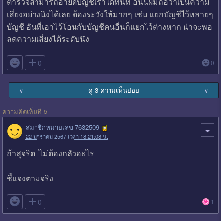
ตำรวจสามารถอายัดบัญชีเราได้ทันที อันนี้ผมถือว่าเป็นความ
เสี่ยงอย่างนึงได้เลย ต้องระวังให้มากๆ เช่น แยกบัญชีไว้หลายๆ
บัญชี อันที่เอาไว้โอนกับบัญชีคนอื่นก็แยกไว้ต่างหาก น่าจะพอ
ลดความเสี่ยงได้ระดับนึง

0
0
ดู 3 ความเห็นย่อย
∨
∨
ความคิดเห็นที่ 5
สมาชิกหมายเลข 7632509
22 มกราคม 2567 เวลา 18:21:08 น.
ถ้าสุจริต ไม่ต้องกลัวอะไร
ชี้แจงตามจริง

0
1