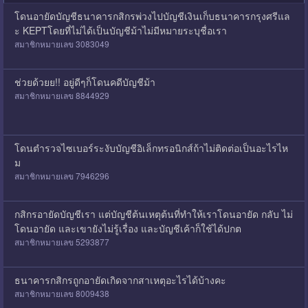
โดนอายัดบัญชีธนาคารกสิกรพ่วงไปบัญชีเงินเก็บธนาคารกรุงศรีแล
ะ KEPTโดยที่ไม่ได้เป็นบัญชีม้าไม่มีหมายระบุชื่อเรา
สมาชิกหมายเลข 3083049
ช่วยด้วยย!! อยู่ดีๆก็โดนคดีบัญชีม้า
สมาชิกหมายเลข 8844929
โดนตำรวจไซเบอร์ระงับบัญชีอิเล็กทรอนิกส์ถ้าไม่ติดต่อเป็นอะไรไห
ม
สมาชิกหมายเลข 7946296
กสิกรอายัดบัญชีเรา แต่บัญชีต้นเหตุต้นที่ทำให้เราโดนอายัด กลับ ไม่
โดนอายัด และเขายังไม่รู้เรื่อง และบัญชีเค้าก็ใช้ได้ปกต
สมาชิกหมายเลข 5293877
ธนาคารกสิกรถูกอายัดเกิดจากสาเหตุอะไรได้บ้างคะ
สมาชิกหมายเลข 8009438