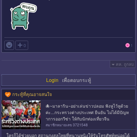

0
1
คห. ถูกลบ
Login
เพื่อตอบกระทู้
กระทู้ที่คุณอาจสนใจ
🐙~มาลาริน~อย่าเล่นข่าวปลอม ฟังหูไว้หูด้วย
ค่ะ...กระทรวงต่างประเทศ ยืนยัน ไม่ได้มีปัญห
าการออกวีซ่า ให้กับนักท่องเที่ยวจีน
สมาชิกหมายเลข 3721548
ใครก็ได้ช่วยบอก สถานกงสุลไทยที่หนานหนิงให้รับโทรศัพท์หน่อยได้