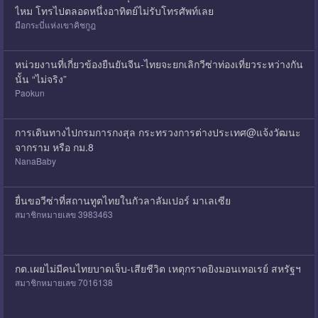
ไหม โทรไปตลอดหนึ่งอาทิตย์ไม่รับโทรศัพท์เลย
มือกระบี่แห่งเขาคิชกูฎ
หน่วยงานที่เกี่ยวข้องยืนยันจีน-ไทยจะยกเลิกวีซ่าท่องเที่ยวระหว่างกัน
นั้น “ไม่จริง”
Paokun
การเดินทางไปกรมการกงสุล กระทรวงการต่างประเทศ@แจ้งวัฒนะ
จากราม หรือ กม.8
NanaBaby
ยื่นขอวีซ่าที่สถานทูตไทยในกัวลาลัมเปอร์ มาเลเซีย
สมาชิกหมายเลข 3983463
กต.เผยไม่มีคนไทยบาดเจ็บ-เสียชีวิต เหตุกราดยิงมอนเทอเรย์ สหรัฐฯ
สมาชิกหมายเลข 7016138