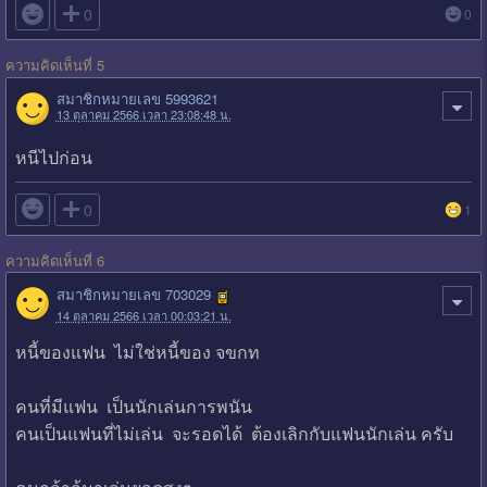

0
0
ความคิดเห็นที่ 5
สมาชิกหมายเลข 5993621
13 ตุลาคม 2566 เวลา 23:08:48 น.
หนีไปก่อน

0
1
ความคิดเห็นที่ 6
สมาชิกหมายเลข 703029
14 ตุลาคม 2566 เวลา 00:03:21 น.
หนี้ของแฟน ไม่ใช่หนี้ของ จขกท
คนที่มีแฟน เป็นนักเล่นการพนัน
คนเป็นแฟนที่ไม่เล่น จะรอดได้ ต้องเลิกกับแฟนนักเล่น ครับ