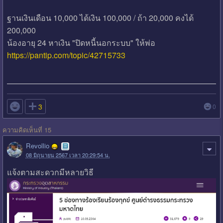
ฐานเงินเดือน 10,000 ได้เงิน 100,000 / ถ้า 20,000 คงได้
200,000
น้องอายุ 24 หาเงิน "ปิดหนี้นอกระบบ" ให้พ่อ
https://pantip.com/topic/42715733

3
0
ความคิดเห็นที่ 15
Revollio
08 มิถุนายน 2567 เวลา 20:29:54 น.
แจ้งตามสะดวกมีหลายวิธี