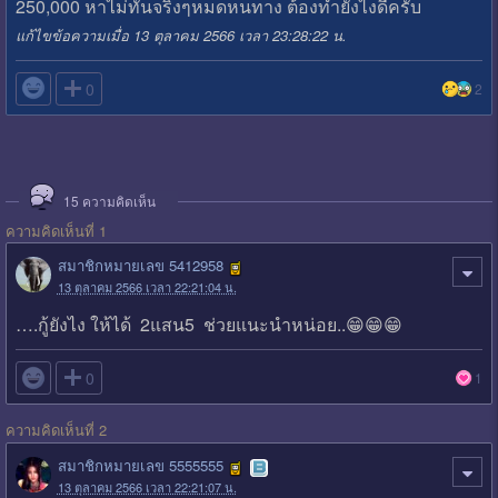
250,000 หาไม่ทันจริงๆหมดหนทาง ต้องทำยังไงดีครับ
แก้ไขข้อความเมื่อ 13 ตุลาคม 2566 เวลา 23:28:22 น.

0
2
15
ความคิดเห็น
ความคิดเห็นที่ 1
สมาชิกหมายเลข 5412958
13 ตุลาคม 2566 เวลา 22:21:04 น.
….กู้ยังไง ให้ได้ 2แสน5 ช่วยแนะนำหน่อย..😁😁😁

0
1
ความคิดเห็นที่ 2
สมาชิกหมายเลข 5555555
13 ตุลาคม 2566 เวลา 22:21:07 น.