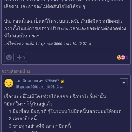
เสียดายและอาจจะไม่ตัดสินใจปิดให้จบ ๆ
ปล. ตอนนั้นผมเป็นหนี้ในระบบนะครับ มันยังมีความยืดหยุ่น
กว่าทั้งในแง่การเจรจาปรับระยะเวลาและยอดผ่อนต่องวดช่วง
ที่ไม่ค่อยไหว ฯลฯ
แก้ไขข้อความเมื่อ 14 ตุลาคม 2566 เวลา 10:45:37 น.

0
3
ความคิดเห็นที่ 12
สมาชิกหมายเลข 6759867
15 ตุลาคม 2566 เวลา 10:26:12 น.
เรื่องแบบนี้ไม่มีใครช่วยได้หรอก ปรึกษาไปก็เท่านั้น
วิธีแก้ใครๆก็รู้กันอยู่แล้ว
1.ยืมเพื่อน ยืมญาติ กู้ในระบบ ไปปิดหนี้นอกระบบให้หมด
2.เจรจายืดหนี้
3.ขายทุกอย่างที่มี เอามาปิดหนี้