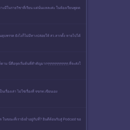
พราะมีในรายวิชาที่เรียน แต่นั่นแหละค่ะ ในห้องเรียนพูดต
นยุบพรรค ยังไงก็ไม่มีทางปล่อยให้ สว.ลากตั้ง หายไปได้
็ตาม นี่คือจุดเริ่มต้นที่สำคัญมากๆๆๆๆๆๆๆๆๆๆๆๆ ที่จะส่งใ
นเรื่องเล่า ไม่ใช่เรื่องที่ จขกท.เขียนเอง
ะที่เรายังย่ำอยู่กับที่? ยินดีต้อนรับสู่ Podcast ขอ