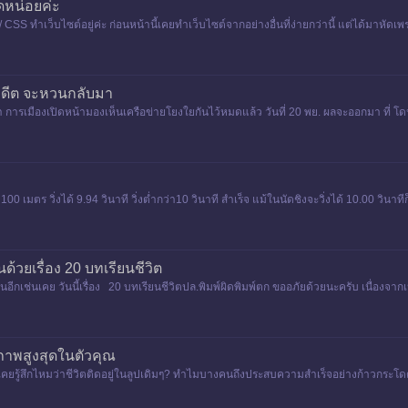
ดหน่อยค่ะ
/ CSS ทำเว็บไซต์อยู่ค่ะ ก่อนหน้านี้เคยทำเว็บไซต์จากอย่างอื่นที่ง่ายกว่านี้ แต่ได้มาหัดเ
่งอดีต จะหวนกลับมา
้า การเมืองเปิดหน้ามองเห็นเครือข่ายโยงใยกันไว้หมดแล้ว วันที่ 20 พย. ผลจะออกมา ที่ โด
เมตร วิ่งได้ 9.94 วินาที วิ่งต่ำกว่า10 วินาที สำเร็จ แม้ในนัดชิงจะวิ่งได้ 10.00 วินาทีก
ันด้วยเรื่อง 20 บทเรียนชีวิต
กกันอีกเช่นเคย วันนี้เรื่อง 20 บทเรียนชีวิตปล.พิมพ์ผิดพิมพ์ตก ขออภัยด้วยนะครับ เนื่องจากเป็
ยภาพสูงสุดในตัวคุณ
สึกไหมว่าชีวิตติดอยู่ในลูปเดิมๆ? ทำไมบางคนถึงประสบความสำเร็จอย่างก้าวกระโดด ในขณ