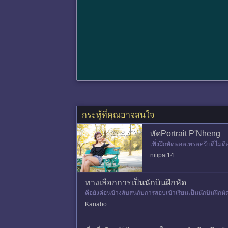
กระทู้ที่คุณอาจสนใจ
หัดPortrait P'Nheng
เพิ่งฝึกหัดพอตเทรตครับดีไม่
nitipat14
ทางเลือกการเป็นนักบินฝึกหัด
คือยังค่อนข้างสับสนกับการสอบเข้าเรียนเป็นนักบินฝึกหั
กเรียนกับสาย
Kanabo