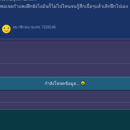
อเจอกำแพงฝึกยังไงมันก็ไม่ไปไหนจนรู้สึกเบื่อๆแล้วเลิกฝึกไปเอง
สมาชิกหมายเลข 7328146
กำลังโหลดข้อมูล...