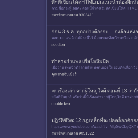
พี่ๆที่เขียนโค้ดHTMLเป็นแนะนำน้องฝึกหั
ตามชื่อกระทู้เลยค่ะ ตอนนี้กำลังเริ่มหัดเขียนโค้ด HTML 
รงๆว่
สมาชิกหมายเลข 9303411
ก่อน 3 ธ.ค. ทุกอย่างต้องจบ ... กงล้อแห
ตลก. เอาแน่ ถ้าไม่มีธงนี้ไว้ ม็อบเทพเทือกไหนหรือจะกล
เด็ดขาด แล
soodton
ทำลายกำแพง เพื่อโอลิมปิค
เมื่อวาน เทพบิวทำลายกำแพงตนเอง ในรอบคัดเลือก วิ่ง 100 
ห้เท
คุณชายจิบเบียร์
📣 เรื่องเล่า จากผู้ใหญ่ใจดี ตอนที่ 13 ว่าก
สวัสดีวันศุกร์ ครับวันนี้มีเรื่องเล่าจากผู้ใหญ่ใจดี มาฝา
double two
ปฏิวัติชีวิต: 12 กฎเหล็กที่จะปลดล็อกศัก
https://www.youtube.com/watch?v=MIgGwCbgQXY เคยรู้
งช่อง "ชีวิตติ
สมาชิกหมายเลข 9051522