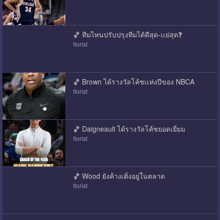
🏀 ทีมไหนปรับปรุงทีมได้ดีสุด-เเย่สุด❓
florist
🏀 Brown ได้รางวัลโค้ชเเห่งปีของ NBCA
florist
🏀 Daigneault ได้รางวัลโค้ชยอดเยี่ยม
florist
🏀 Wood ยังค้างเติ่งอยู่ในตลาด
florist