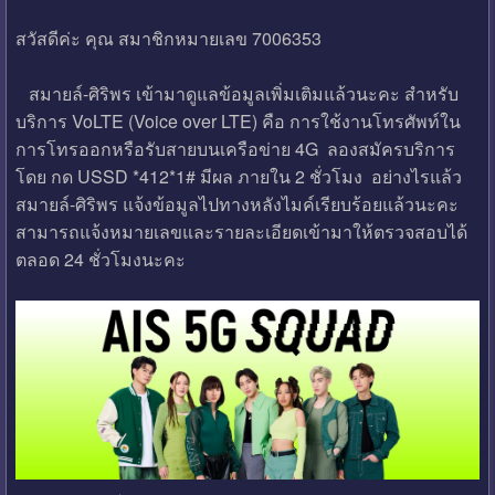
สวัสดีค่ะ คุณ สมาชิกหมายเลข 7006353
สมายล์-ศิริพร เข้ามาดูแลข้อมูลเพิ่มเติมแล้วนะคะ สำหรับ
บริการ VoLTE (Voice over LTE) คือ การใช้งานโทรศัพท์ใน
การโทรออกหรือรับสายบนเครือข่าย 4G ลองสมัครบริการ
โดย กด USSD *412*1# มีผล ภายใน 2 ชั่วโมง อย่างไรแล้ว
สมายล์-ศิริพร แจ้งข้อมูลไปทางหลังไมค์เรียบร้อยแล้วนะคะ
สามารถแจ้งหมายเลขและรายละเอียดเข้ามาให้ตรวจสอบได้
ตลอด 24 ชั่วโมงนะคะ