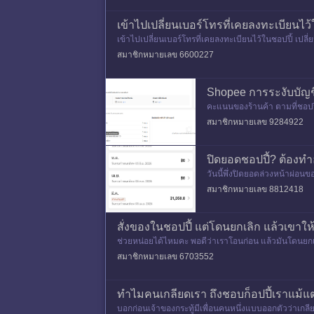
เข้าไปเปลี่ยนเบอร์โทรที่เคยลงทะเบียนไว้
เข้าไปเปลี่ยนเบอร์โทรที่เคยลงทะเบียนไว้ในชอปปี้ เปลี่
ชอปปี้ ติ
สมาชิกหมายเลข 6600227
Shopee การระงับบัญช
คะแนนของร้านค้า ตามที่ชอปปี
ปี กรณีที่สินค้าถูกละเมิดจะมี
สมาชิกหมายเลข 9284922
ปิดยอดชอปปี้? ต้องท
วันนี้พึ่งปิดยอดล่วงหน้าผ่อ
สมาชิกหมายเลข 8812418
สั่งของในชอปปี้ แต่โดนยกเลิก แล้วเขาให
ช่วยหน่อยได้ไหมคะ พอดีว่าเราโอนก่อน แล้วมันโดนยกเลิก 
สมาชิกหมายเลข 6703552
ทำไมคนเกลียด​เรา​ ถึงชอบก็อปปี้เราแม้แต
บอกก่อนเจ้าของกระทู้มีเพื่อนคนหนึ่งแบบออกตัวว่าเกลีย