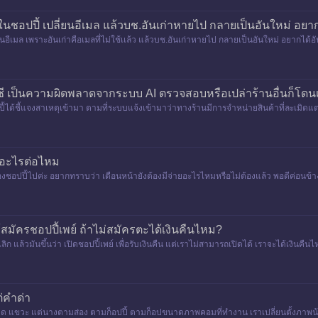
ในชอปปี้ เปลี่ยนอีเมล แล้วบช.อันเก่าหายไป กลายเป็นอันใหม่ อยาก
ยนอีเมล เพราะอันเก่าคือเมลที่ไม่ใช้เเล้ว แล้วบช.อันเก่าหายไป กลายเป็นอันใหม่ อยากได้
ี เป็นความผิดพลาดจากระบบ AI ตรวจสอบหรือเปล่าร้านอื่นก็โดน
้ได้ชี้แจงสาเหตุเข้ามา ตามที่ระบบแจ้งเข้ามาว่าทางร้านมีการจำหน่ายสินค้าที่ละเมิด
การเตือนหรือช
ำอะไรต่อไหม
นของชอปปี้ไปค่ะ อยากทราบว่า เดือนหน้ายังต้องมีจ่ายอะไรไหมหรือไม่ต้องแล้ว พอดีค่อนข
้สมัครชอปปี้เพย์ ถ้าไม่สมัครตะได้เงินคืนไหม?
แล้วมันขึ้นว่า เปิดชอปปี้เพย์ เพื่อรับเงินคืน แต่เราไม่สามารถเปิดได้ เราจะได้เงินคืน
่คำด่า​
ด​ แขวะ​ แต่นางตามส่อง​ ตามก็อปปี้​ ตามก็อปขนาด​ภาพคอมที่ทำงาน​ เราเปลี่ยนตั้งภาพน้อง