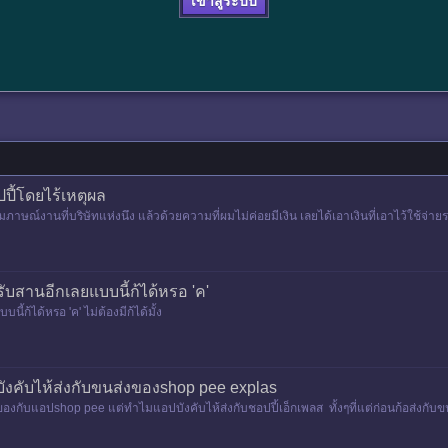
เข้าสู่ระบบ
ี้โดยไร้เหตุผล
ภาษณ์งานที่บริษัทแห่งนึง แล้วด้วยความที่ผมไม่ค่อยมีเงิน เลยได้เอาเงินที่เอาไว้ใช้จ่าย
ระเ
บสานอีกเลยแบบนี้ก้ได้หรอ 'ค'
ก้ได้หรอ 'ค' ไม่ต้องมีก้ได้มั้ง
งคับไห้ส่งกับขนส่งของshop pee explas
ายของกับแอปshop pee แต่ทำไมแอปบังคับไห้ส่งกับชอปปี้เอ็กเพลส ทั้งๆที่แต่ก่อนก้อส่งกั