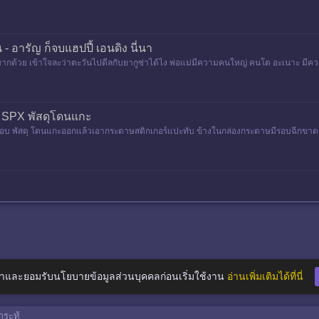
 - อารัญ ก็จบแฮปปี้ เอนดิง นี่นา
ักกันมากด้วย เข้าใจละว่าตะวันไปดีลกับยากูซ่าได้ไง พ่อแม่มีความคนใหญ่ คนโต อะเนาะ มี
ง SPX พัสดุโดนแกะ
อีกรอบ พัสดุ โดนแกะออกแล้วเอากระดาษสติกเกอร์แปะทับ ข้างในกล่องกระดาษมีรอบฉีกขาด
าและยอมรับนโยบายข้อมูลส่วนบุคคลก่อนเริ่มใช้งาน
อ่านเพิ่มเติมได้ที่นี่
ระทู้