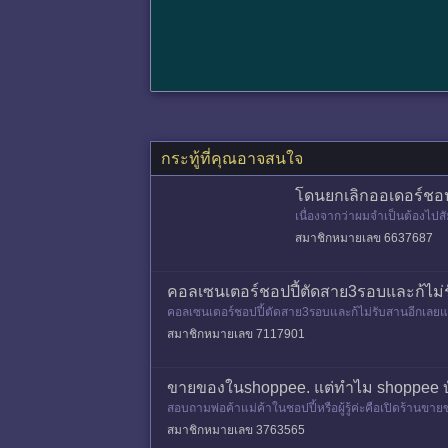
กระทู้ที่คุณอาจสนใจ
โดนยกเลิกออเดอร์ชอปป
เนื่องจากว่าผมจำเป็นต้องไปสัม
ก็ปกติดีครับ(สั่งถูกต้องตามกฎ
สมาชิกหมายเลข 6637687
คอลเซนเตอร์ชอปปี้ตัดสาย3รอบและก้ไม่รั
คอลเซนเตอร์ชอปปี้ตัดสาย3รอบและก้ไม่รับสานอีกเลยแบบนี้
สมาชิกหมายเลข 7117901
ขายของในshoppee. แต่ทำไม shoppee บั
สอบถามพ่อค้าแม่ค้าในชอปปี้หรือผู้รู้ค่ะคือเปิดร้านข
ไขอ
สมาชิกหมายเลข 3763565