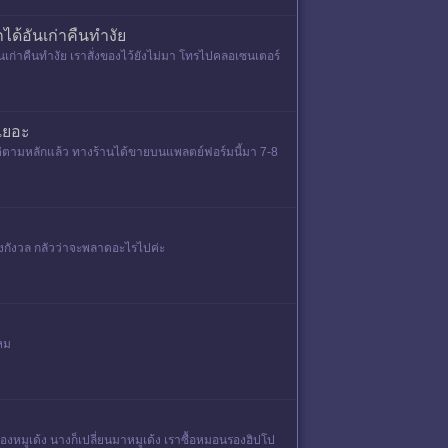
ได้อันเก่าคืนทำงัย
อันเก่าคืนทำงัย เราสั่งของไว้ยังไม่มา โทรไปคลอเซนเตอร์
เยอะ
แต่ตามหลักแล้ว ทางร้านได้ขายบนแพลตย์ฟอร์มนี้มา 7-8
้างกังวล กลัวว่าจะพลาดอะไรไปค่ะ
ไหม
หมูเด้ง​ นางก็เปลี่ยนมาหมูเด้ง​ เราซื้อหมอนรองฮิปโป​