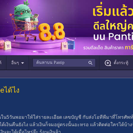
์
อื่นๆ
ตั้งกระทู้
eได้ไง
ใน5วันพอมาให้ใส่รายละเอียด​ เลขบัญชี​ กับส่งโอทีพีมาที่โทรศัพท์
ได้เงินคืนยังไง​ แล้วเงินก็จมอยู่ตรงนั้นอะหรอ​ แล้วติดต่อใครได้บ้า
งินจะได้เมื่อไหร่จ๊ะ​ ร้อนเงินจ้า