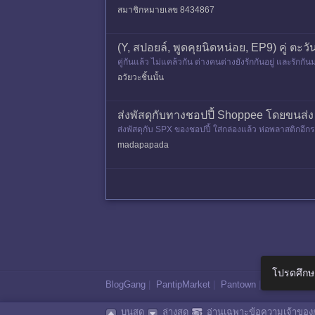
อาทิตย์​หน
สมาชิกหมายเลข 8434867
(Y, สปอยล์, พูดคุยนิดหน่อย, EP9) คู่ ตะวัน
คู่กันแล้ว ไม่แคล้วกัน ต่างคนต่างยังรักกันอยู่ และร
ลย คุณพ่อ คุณ
อวัยวะชิ้นนั้น
ส่งพัสดุกับทางชอปปี้ Shoppee โดยขนส่
ส่งพัสดุกับ SPX ของชอปปี้ ใส่กล่องแล้ว ห่อพลาสติก
madapapada
โปรดศึกษ
BlogGang
|
PantipMarket
|
Pantown
|
Maggang
บนสุด
ล่างสุด
อ่านเฉพาะข้อความเจ้าของก