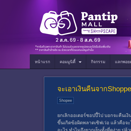
หน้าแรก
คอมมูนิตี้
กิจกรรม
แลกพอยต
จะเอาเงินคืนจาก​Shoppe
Shopee
ยกเลิกออเดอร์ชอปปี้ไป​ บอกจะคืนเงิน
ขึ้นเกิดข้อผิดพลาดเซิฟเว่อ​ แล้วคือจะ
อะไร​ ทำไมถึงยากเย็นทั้งที่ดูง่าย​ ปล้วเ