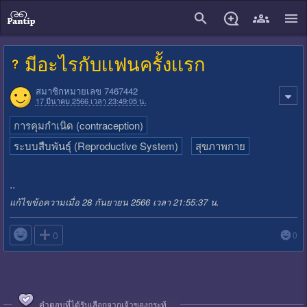
close
มีอะไรกับเเฟนครั้งเเรก
สมาชิกหมายเลข 7467442
17 มีนาคม 2566 เวลา 23:49:05 น.
การคุมกำเนิด (contraception)
ระบบสืบพันธุ์ (Reproductive System)
สุขภาพกาย
..
แก้ไขข้อความเมื่อ 28 กันยายน 2566 เวลา 21:55:37 น.

0
0
คำตอบที่ได้รับเลือกจากเจ้าของกระทู้