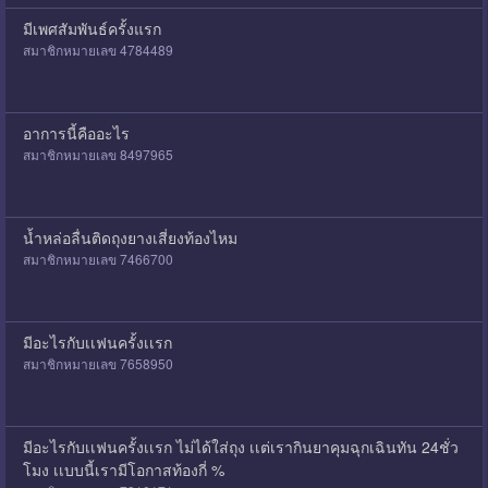
มีเพศสัมพันธ์ครั้งแรก
สมาชิกหมายเลข 4784489
อาการนี้คืออะไร
สมาชิกหมายเลข 8497965
น้ำหล่อลื่นติดถุงยางเสี่ยงท้องไหม
สมาชิกหมายเลข 7466700
มีอะไรกับเเฟนครั้งเเรก
สมาชิกหมายเลข 7658950
มีอะไรกับเเฟนครั้งเเรก ไม่ได้ใส่ถุง เเต่เรากินยาคุมฉุกเฉินทัน 24ชั่ว
โมง เเบบนี้เรามีโอกาสท้องกี่ %