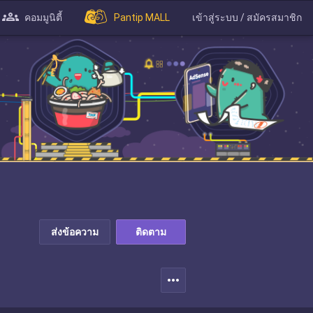
คอมมูนิตี้
Pantip MALL
เข้าสู่ระบบ / สมัครสมาชิก
ส่งข้อความ
ติดตาม
more_horiz