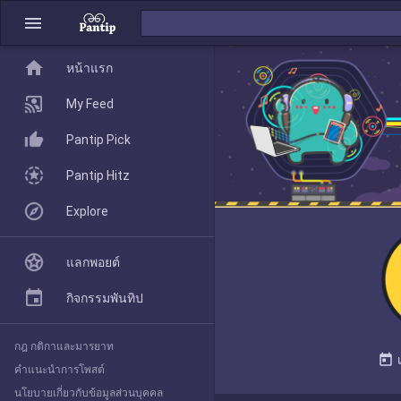
menu
home
home
หน้าแรก
หน้าแรก
My Feed
Pantip Pick
My Feed
Pantip Hitz
Explore
Pantip Pick
แลกพอยต์
Pantip Hitz
กิจกรรมพันทิป
กฎ กติกาและมารยาท
Explore
today
คำแนะนำการโพสต์
นโยบายเกี่ยวกับข้อมูลส่วนบุคคล