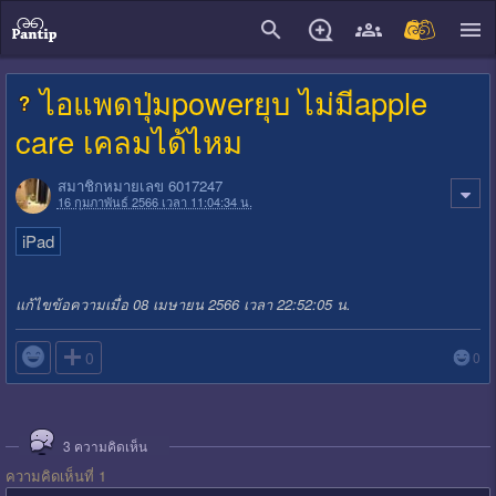
close
ไอแพดปุ่มpowerยุบ ไม่มีapple
care เคลมได้ไหม
สมาชิกหมายเลข 6017247
16 กุมภาพันธ์ 2566 เวลา 11:04:34 น.
iPad
แก้ไขข้อความเมื่อ 08 เมษายน 2566 เวลา 22:52:05 น.

0
0
3
ความคิดเห็น
ความคิดเห็นที่ 1