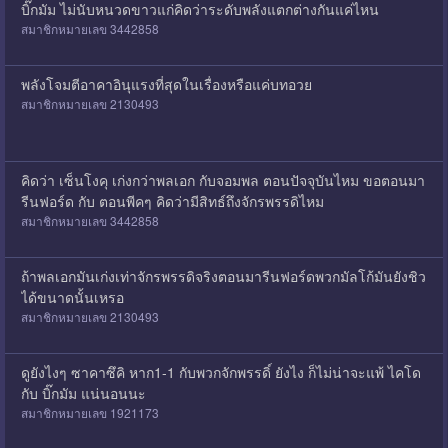
บิ๊กมัม ไม่นับหนวดขาวแก่คิดว่าระดับพลังแตกต่างกันแค่ไหน
สมาชิกหมายเลข 3442858
พลังโจมตีอาคาอินุแรงที่สุดในเรื่องหรือแค่บทอวย
สมาชิกหมายเลข 2130493
คิดว่า เซ็นโงคุ เก่งกว่าพลเอก กับจอมพล ตอนปัจจุบันไหม ขอตอนมา
รีนฟอร์ด กับ ตอนพีคๆ คิดว่ามีสิทธ์ถึงจักรพรรดิไหม
สมาชิกหมายเลข 3442858
ถ้าพลเอกมันเก่งเท่าจักรพรรดิจริงตอนมารีนฟอร์ดพวกมัลโก้มันยังชิว
ได้ขนาดนั้นเหรอ
สมาชิกหมายเลข 2130493
ดูยังไงๆ ซาคาซึคิ หาก1-1 กับพวกจักพรรดิ์ ยังไง ก็ไม่น่าจะแพ้ ไคโด
กับ บิ๊กมัม แน่นอนนะ
สมาชิกหมายเลข 1921173