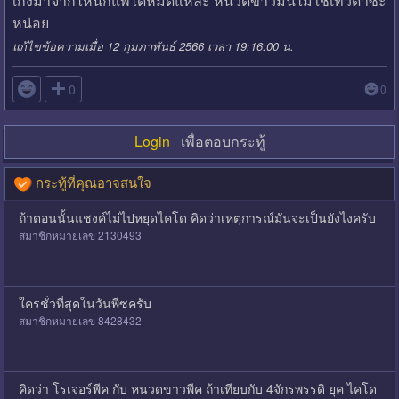
เก่งมาจากไหนก็แพ้ได้หมดแหละ หนวดขาวมันไม่ใช่เทวดาซะ
หน่อย
แก้ไขข้อความเมื่อ 12 กุมภาพันธ์ 2566 เวลา 19:16:00 น.

0
0
Login
เพื่อตอบกระทู้
กระทู้ที่คุณอาจสนใจ
ถ้าตอนนั้นแชงค์ไม่ไปหยุดไคโด คิดว่าเหตุการณ์มันจะเป็นยังไงครับ
สมาชิกหมายเลข 2130493
ใครชั่วที่สุดในวันพีซครับ
สมาชิกหมายเลข 8428432
คิดว่า โรเจอร์พีค กับ หนวดขาวพีค ถ้าเทียบกับ 4จักรพรรดิ ยุค ไคโด