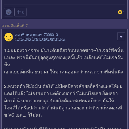

0
1
ความคิดเห็นที่ 7
สมาชิกหมายเลข 7396013
12 กุมภาพันธ์ 2566 เวลา 19:11:16 น.
1.ผมมองว่า 4จกพ.มันระดับเดียวกับหนวดขาว--โรเจอร์พีคนั่น
แหละ พวกนี้มันอยู่จุดสูงสุดของยุคนี้แล้ว เหลือแค่ยังไม่เจอวัน
พีซ
เอาแบบเต็มที่เลยนะ ผมให้ทุกคนอ่อนกว่าหนวดขาวพีคขั้นนึง
2.หนวดดำ ฝีมือมัน ต่อให้ไม่มีผลปีศาจสักผลก็สร้างแผลให้ผม
แดงได้แล้ว ไม่ธรรมดา แต่ต้องบอกว่าไม่แน่ใจเลย ยิ่งผลยา
มิยามิ นี่ นอกจากท่าดูดกับสกิลตัดเอฟเฟคผลปีศาจ มันใช้
โจมตีได้หรือปล่าวล่ะ ถ้ามันมีลูกเล่นเยอะกว่าที่เราเห็นตอนที
ช VS เอส... ก็ไม่แน่