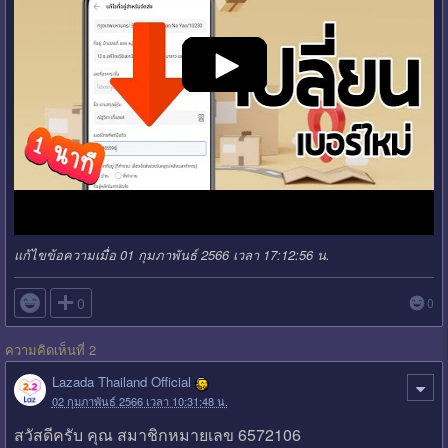
แก้ไขข้อความเมื่อ 01 กุมภาพันธ์ 2566 เวลา 17:12:56 น.

0
0
ความคิดเห็นที่ 2
Lazada Thailand Official
02 กุมภาพันธ์ 2566 เวลา 10:31:48 น.
สวัสดีครับ คุณ สมาชิกหมายเลข 6572106