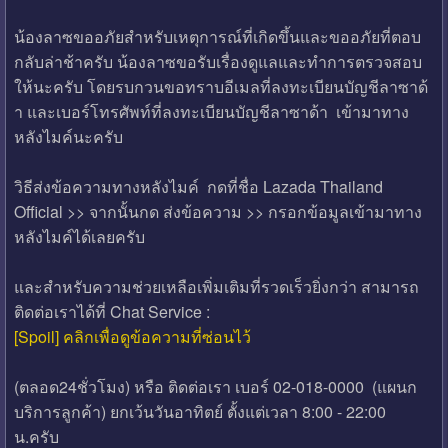
น้องลาซขออภัยสำหรับเหตุการณ์ที่เกิดขึ้นและขออภัยที่ตอบ
กลับล่าช้าครับ น้องลาซขอรับเรื่องดูแลและทำการตรวจสอบ
ให้นะครับ โดยรบกวนขอทราบอีเมลที่ลงทะเบียนบัญชีลาซาด้
า และเบอร์โทรศัพท์ที่ลงทะเบียนบัญชีลาซาด้า เข้ามาทาง
หลังไมค์นะครับ
วิธีส่งข้อความทางหลังไมค์ กดที่ชื่อ Lazada Thailand
Official >> จากนั้นกด ส่งข้อความ >> กรอกข้อมูลเข้ามาทาง
หลังไมค์ได้เลยครับ
และสำหรับความช่วยเหลือเพิ่มเติมที่รวดเร็วยิ่งกว่า สามารถ
ติดต่อเราได้ที่ Chat Service :
[Spoil] คลิกเพื่อดูข้อความที่ซ่อนไว้
(ตลอด24ชั่วโมง) หรือ ติดต่อเรา เบอร์ 02-018-0000 (แผนก
บริการลูกค้า) ยกเว้นวันอาทิตย์ ตั้งแต่เวลา 8:00 - 22:00
น.ครับ