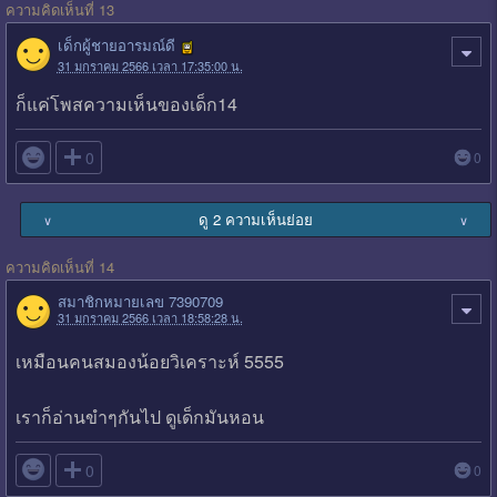
ความคิดเห็นที่ 13
เด็กผู้ชายอารมณ์ดี
31 มกราคม 2566 เวลา 17:35:00 น.
ก็แค่โพสความเห็นของเด็ก14

0
0
ดู 2 ความเห็นย่อย
∨
∨
ความคิดเห็นที่ 14
สมาชิกหมายเลข 7390709
31 มกราคม 2566 เวลา 18:58:28 น.
เหมือนคนสมองน้อยวิเคราะห์ 5555
เราก็อ่านขำๆกันไป ดูเด็กมันหอน

0
0