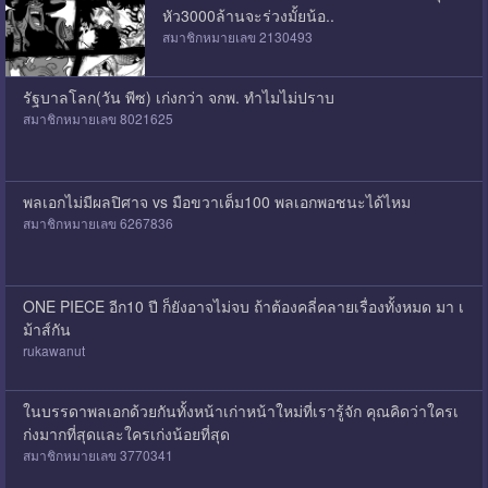
หัว3000ล้านจะร่วงมั้ยน้อ..
สมาชิกหมายเลข 2130493
รัฐบาลโลก(วัน พีซ) เก่งกว่า จกพ. ทำไมไม่ปราบ
สมาชิกหมายเลข 8021625
พลเอกไม่มีผลปิศาจ vs​ มือขวาเต็ม100​ พลเอกพอชนะได้ไหม
สมาชิกหมายเลข 6267836
ONE PIECE อีก10 ปี ก็ยังอาจไม่จบ ถ้าต้องคลี่คลายเรื่องทั้งหมด มา เ
ม้าส์กัน
rukawanut
ในบรรดาพลเอกด้วยกันทั้งหน้าเก่าหน้าใหม่ที่เรารู้จัก คุณคิดว่าใครเ
ก่งมากที่สุดและใครเก่งน้อยที่สุด
สมาชิกหมายเลข 3770341