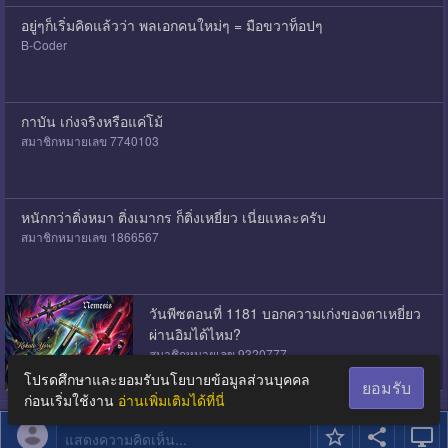
อยู่ๆก็เริ่มคิดแล้วว่า พลเอกคนใหม่ๆ = มือขวาท็อปๆ
B-Coder
กาบัน เก่งจริงหรือแค่โม้
สมาชิกหมายเลข 7740103
หนักกว่าติ่งหมา ติ่งเมากร ก็ติ่งเหยี่ยว เนี่ยแหละครับ
สมาชิกหมายเลข 1866567
วันพีซตอนที่ 1181 บอกความเก่งของตาเหยี่ยว
ผ่านอิมได้ไหม?
สมาชิกหมายเลข 9320777
โปรดศึกษาและยอมรับนโยบายข้อมูลส่วนบุคคล
ยอมรับ
ก่อนเริ่มใช้งาน
อ่านเพิ่มเติมได้ที่นี่
แสดงความคิดเห็น...