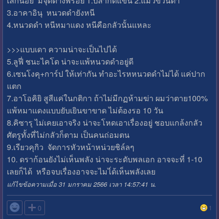
เล็กน้อย มีจุดด่างพร้อย 1.ปลากัดแขน 2.แมวข่วนตา
3.อาคาอินุ หนวดดำยังหนี
4.หนวดดำ หนีหมาแดง หนีคือกลัวนั้นแหละ
>>>แบบเดา ความน่าจะเป็นไปได้
5.ลูฟี่ ชนะไคโด น่าจะแพ้หนวดดำอยู่ดี
6.เซนโงคุ+การ์ป ให้เท่ากัน ทำอะไรหหนวดดำไม่ได้ แค่ปาก
แตก
7.อาโอคิยิ สูสีแค่ในกติกา ถ้าไม่มีกฏห้ามฆ่า ผมว่าตาย100%
แพ้หมาแดงแบบยับเยินขาขาด ไม่ต้องรอ 10 วัน
8.คิซารุ ไม่เคยเอาจริง น่าจะโหดเอาเรื่องอยู่ ชอบแกล้งกลัว
ศัตรูทั้งที่ไม่กลัวก็ตาม เป็นคนถ่อมตน
9.เรียวคุกิว จัดการหัวหน้าหน่วยชิล์ลๆ
10. ดราก้อนยังไม่เห็นพลัง น่าจะระดับพลเอก อาจจะที่ 1-10
เลยก็ได้ หรือจบเรื่องอาจจะไมไ่ด้เห็นพลังเลย
แก้ไขข้อความเมื่อ 31 มกราคม 2566 เวลา 14:57:41 น.

0
1