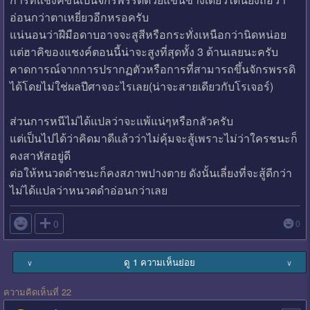
อ่อนกว่าตาเหยี่ยวอีกหรอครับ
แน่นอนว่าฝีมือดาบอาจจะสูสีหรือกระทั่งเหนือกว่านิดหน่อย
แต่ฮาคิของแชงค์ตอนนี้น่าจะสูงที่สุดทั้ง 3 ด้านเลยนะครับ
คาดการณ์จากการปรากฏตัวหรือการที่สามารถขึ้นจักรพรรดิ
ได้โดยไม่ใช่ผลปีศาจอะไรเลย(น่าจะสายเดียวกับโรเจอร์)
ส่วนการหนีไม่ได้แปลว่าจะแพ้แน่ๆหรือกลัวครับ
แต่เป็นไปได้ว่าคิดมาดีแล้วว่าไม่คุ้มจะสู้เพราะไม่ว่าใครชนะก็
คงสาหัสอยู่ดี
ต่อให้หนวดดำชนะก็คงสภาพปางตาย ดังนั้นเลี่ยงที่จะสู้ดีกว่า
ไม่ได้แปลว่าหนวดดำอ่อนกว่าเลย

0
0
ดู 1 ความเห็นย่อย
∨
∨
ความคิดเห็นที่ 22