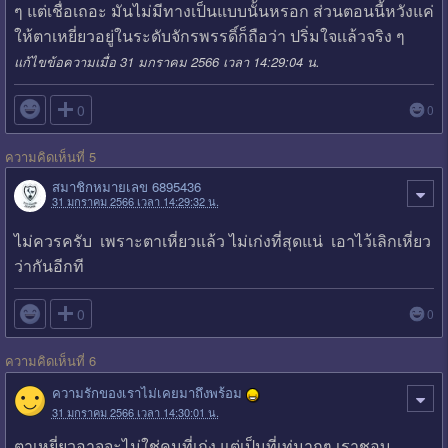
ๆ แต่เชื่อเถอะ มันไม่มีทางเป็นแบบนั้นหรอก ส่วนตอนนี้หวังแค่
ให้ตาเหยี่ยวอยู่ในระดับจักรพรรดิ์ก็ถือว่า ปริ่มใจเเล้วจริง ๆ
แก้ไขข้อความเมื่อ 31 มกราคม 2566 เวลา 14:29:04 น.

0
0
ความคิดเห็นที่ 5
สมาชิกหมายเลข 6895436
31 มกราคม 2566 เวลา 14:29:32 น.
ไม่ควรครับ เพราะตาเหี่ยวแล้ว ไม่เก่งที่สุดแน่ เอาไว้เลิกเหี่ยว
ว่ากันอีกที

0
0
ความคิดเห็นที่ 6
ความรักของเราไม่เคยมาถึงพร้อม
31 มกราคม 2566 เวลา 14:30:01 น.
ตาเหยี่ยวอาจจะไม่ใช่คนที่เก่ง แต่เป็นที่เท่มากๆ เราชอบ