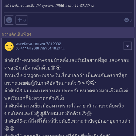
แก้ไขข้อความเมื่อ 24 ตุลาคม 2566 เวลา 11:07:29 น.

0
0
ความคิดเห็นที่ 24
สมาชิกหมายเลข 7812092
30 ตุลาคม 2566 เวลา 04:18:24 น.
ลำดับที่1-หนวดดำ+จอมบ้าคลั่งและรับมือยากที่สุด และครอบ
ครอง2ผลปีศาจอีกด้วย😡🤬
รักนะที่2-dragon+เพราะในเรื่องบอกว่า เป็นคนอันตรายที่สุด
เพราะเคยต่อสู้กับภาคีอัศวินมาแล้ว🧛👊🤭🤭
ลำดับที่3-ผมแดง+เพราะเคยปะทะกับหนวดขาวมาแล้วแม้แต่
พลเรือเอกก็ยังหวาดกลัว😼👍
ลำดับที่4-ตาเหยี่ยวมิฮอค+เพราะได้ฉายานักดาบระดับหนึ่ง
ของโลกและยังสู้ สูสีกับผมแดงอีกด้วย☹️😱
ลำดับที่5-เรล์ลี่+ที่ให้เรล์ลี่ระดับ5เพราะว่าปัจจุบันอายุมากแล้ว
😫😩
ลำดับที่6-อาคาอินุ+หนวดดำแค่ได้ยินชื่อก็หนีแล้ว😡