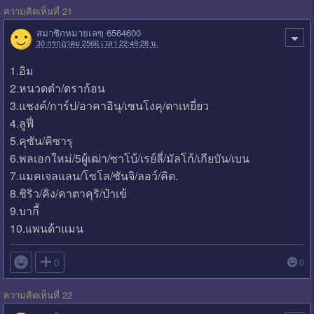
ความคิดเห็นที่ 21
สมาชิกหมายเลข 6564600
30 กรกฎาคม 2566 เวลา 22:49:28 น.
1.อิม
2.หนวดดำ/ดราก้อน
3.แชงค์/การ์ป/อาคาอินุ/เซนโงคุ/ตาเหยี่ยว
4.ลูฟี่
5.คุซัน/คิซารุ
6.พลเอกใหม่/5ผู้เฒ่า/ซาโบ้/เรย์ลี่/มัลโก้/เกียบัน/เบน
7.แมคเจลแลน/โซโล/ซันจิ/ลอว์/คิด.
8.ชิริว/คิง/คาตาคุริ/ป๋าเข้
9.บากี้
10.แพนด้าแมน

0
0
ความคิดเห็นที่ 22