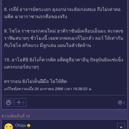
8. เรลี่ย์ อาจารย์พระเอก ลุงแกน่าจะยังเก่งเสมอ ถึงไม่เท่าตอ
นพีค ฉายาราชานรกคือของจริง
9. โซโล ราชานรกคนใหม่ ฮาคิราชันย์เคลือบเอ็นมะ สะกดเซ
ราฟิมสบายๆ ชั่วโมงนี้ เจอพวกพลเอกก็ไม่กลัว ลอว์ ให้เท่ากัน
กับโซโล สกิลแรง มีลูกเล่น แผนในหัวจัดจ้าน
10. อาโอคิยิ ยังไงก็ควรติด อดีตสูสีอาคาอินุ ปัจจุบันยังแช่แข็ง
แครกเกอร์สบายๆ
ดรากอน ยังไม่เห็นฝีมือ ไม่ให้ติด
แก้ไขข้อความเมื่อ 30 มกราคม 2566 เวลา 19:38:03 น.

0
0
ความคิดเห็นที่ 19
ONaja