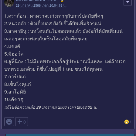
29 มกราคม 2566 เวลา 20:04:18 น.
1.ดราก้อน : คาดว่าจะเก่งเท่าๆกับการ์ปสมัยพีคๆ
2.หนวดดำ : ตัวเต็งบอส ยังงัยก็ได้บัพเพิ่มรัวๆแน่
3.อาคาอินุ : บทโดนดันไปจอมพลแล้ว ยังงัยก็ได้บัพเพิ่มแน่
เผลอๆจะเก่งพอๆกับเซ็นโงคุสมัยพีคๆเลย
4.แชงค์
5.มิฮอว์ค
6.ลูฟี่นิกะ : ไม่มีบทพระเอกก็อยู่ประมาณนี้แหละ แต่ถ้าบวก
บทพระเอกด้วย ก็ขึ้นไปอยู่ที่ 1 เลย ชนะได้ทุกคน
7.การ์ปแก่
8.เซ็นโงคุแก่
9.อาโอคิยิ
10.คิซารุ
แก้ไขข้อความเมื่อ 29 มกราคม 2566 เวลา 20:43:02 น.

0
1