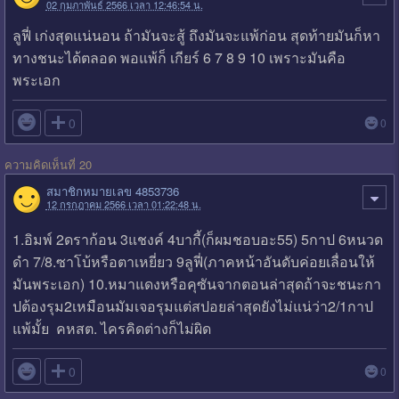
02 กุมภาพันธ์ 2566 เวลา 12:46:54 น.
ลูฟี่ เก่งสุดแน่นอน ถ้ามันจะสู้ ถึงมันจะแพ้ก่อน สุดท้ายมันก็หา
ทางชนะได้ตลอด พอแพ้ก็ เกียร์ 6 7 8 9 10 เพราะมันคือ
พระเอก

0
0
ความคิดเห็นที่ 20
สมาชิกหมายเลข 4853736
12 กรกฎาคม 2566 เวลา 01:22:48 น.
1.อิมพ์ 2ดราก้อน 3แชงค์ 4บากี้(ก็ผมชอบอะ55) 5กาป 6หนวด
ดำ 7/8.ซาโบ้หรือตาเหยี่ยว 9ลูฟี่(ภาคหน้าอันดับค่อยเลื่อนให้
มันพระเอก) 10.หมาแดงหรือคุซันจากตอนล่าสุดถ้าจะชนะกา
ปต้องรุม2เหมือนมัมเจอรุมแต่สปอยล่าสุดยังไม่แน่ว่า2/1กาป
แพ้มั้ย คหสต. ไครคิดต่างก็ไม่ผิด

0
0