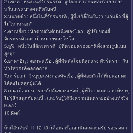
2.แชงค์ : หนึ่งในสี่จักรพรรดิ , ผู้ปล่อยฮาคิจนพลเรือเอกต้อง
หวั่นเกรง บางคนถึงกับหนี
3.หนวดดำ : หนึ่งในสี่จักรพรรดิ , ผู้ที่เรย์ลี่ยืนยันว่า "แก่แล้ว พี่สู้
ไม่ไหวหรอก"
4.ตาเหยี่ยว : นักดาบอันดับหนึ่งของโลก , คู่ปรับของสี่
จักรพรรดิ และ เป้าหมายของโซโล
5.ลูฟี่ : หนึ่งในสี่จักรพรรดิ , ผู้ที่ครอบครองฮาคิทั้งสามรูปแบบ
สูงสุด
6.อาคาอินุ : จอมพลเรือ , ผู้ที่มีพลังโจมตีสุดแรง ทัวร์นรก 1 วัน
ทัวร์สวรรค์ตลอดกาล
7.การ์ปแก่ : วีรบุรุษแห่งกองทัพเรือ , ผู้ที่ต่อยมัลโก้ที่เป็นอมตะ
ให้ลงไปคลุกฝุ่นได้
8.เบน เบ็คแมน : รองกัปตันของแชงค์ , ผู้ที่โอดะกล่าวว่า คิซารุ
ไม่รู้สึกสนุกกับคนนี้ , และรับรู้ได้ถึงความอันตรายอย่างแท้จริง
9.ลอว์
10.คิดส์
ถ้ามีอันดับที่ 11 12 13 ก็คือพลเรือเอกนั่นแหละครับ รองลงมา