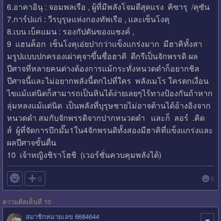
6.อาคาอินุ : จอมพลเรือ , ผู้ที่มีพลังโจมตีสุดแรง คิซารุ /คุซัน
7.การ์ปแก่ : วีรบุรุษแห่งกองทัพเรือ , เเละเซ็นโงคุ
8.เบน เบ็คแมน : รองกัปตันของแชงค์ ,
9 เเฮนค็อก เซ็นโงคุเอ่ยปากว่าเเข็งเเกร่งมาก มีฮาคิทั้งสา
มรูปเเบบปกครองเผ่าคุจาขึ้นชื่อฮาคิ ดีกรีเป็นจักพรรดิ ผล
ปีศาจที่หลายคนต่างต้องการเเม้กระทั่งหนวดดำก็อยากชิล
ปีศาจนี้เเละไม่อยากพลังนี้ตกไปที่ใคร พลังเมโร ใครตกเงื่อน
ไขเเม้เเต่นิดก็สามารถเป็นหินได้ง่ายเลยๆไร้ทางป้องกันถ้าหาก
ลุ่มหลงเเม้เเต่นิด เป็นพลังที่บุรุษ​ชายไม่อาจต้านได้อ้างอิงจาก
หนวดดำ สมกับจักพรรดิจากปากหนวดดำ เเละก็ ลอร์ .คิด
ส์ ผู้ที่จัดการบึกมั๊ม1ใน4จักพรนดิทั้งสองมีฮาคิที่เเข็งเเกร่งเเละ
ผลปีศาจขั้นตื่น
10 เจ้าหญิงชิราโฮชิ (เวอร์ชั่นควบคุมพลังได้)​

0
0
ความคิดเห็นที่ 10
สมาชิกหมายเลข 6684644