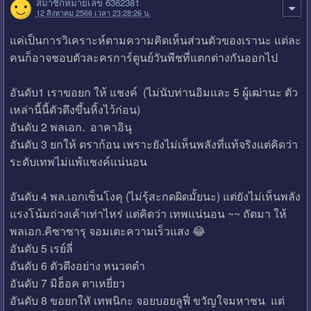
สมาชิกหมายเลข 6362381
12 สิงหาคม 2566 เวลา 23:28:26 น.
แค่เป็นการวิเคราะห์ตามความคิดเห็นส่วนตัวของเรานะ แต่ละ
คนก็อาจชอบตัวละครการ์ตูนย์วันพีชที่แตกต่างกันออกไป
อันดับ1 เราขอยก ให้ แชงค์ (ไม่นับท่านอิมและ 5 ผู้เฒ่านะ ตัว
เหล่านี้นี้ตัวตึงขึ้นหิ้งไว้ก่อน)
อันดับ 2 พลเอก. อาคาอินุ
อันดับ 3 ยกให้ ดราก้อน เพราะยังไม่เห็นพลังที่แท้จริงแต่คิดว่า
ระดับเทพไม่แพ้แชงค์แน่นอน
อันดับ 4 พล.เอกเซ็นโงคุ (ไม่รุ้สะกดผิดมั้ยนะ) แต่ยังไม่เห็นพลัง
แรงโน้มถ่วงเค้าเท่าไหร่ แต่คิดว่า เทพแน่นอน ~~ ถัดมา ให้
พลเอก.คิซาซารุ จอมเตะความเร็วแสง 😂
อันดับ 5 เรย์ลี่
อันดับ 6 ตัวตึงอย่าง หนวดดำ
อันดับ 7 มิฮ็อค ตาเหยี่ยว
อันดับ 8 ขอยกใหั เทพนิกะ จอยบอยลูฟี่ ขวัญใจมหาชน แต่