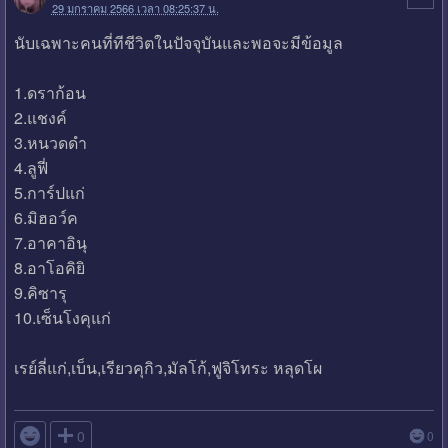
29 มกราคม 2566 เวลา 08:25:37 น.
นับเฉพาะคนที่ทีชีวิตในปัจจุบันและพอจะมีข้อมูล
1.ดราก้อน
2.แชงค์
3.หนวดดำ
4.ลูฟี่
5.การ์ปแก่
6.มิฮอว์ค
7.อาคาอินุ
8.อาโอคิยิ
9.คิซารุ
10.เซ็นโงคุแก่
เรย์ลี่แก่,เบ็น,เรียวคุกิว,มัลโก้,ฟูจิโทระ หลุดโผ

0
0