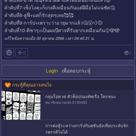
ลำดับที่7-เซ็งโงคุ+ก็เก่งดีเหมือนกันแต่ฝีมือไม่แน่ชัด🤔
ลำดับที่8-ลูฟี่+แต่ก็รักสุดๆเลย🥰🥰
ลำดับที่9-การ์ป+เพราะว่าอายุมากแล้ว🤔😮‍💨😓
ลำดับที่10-คิซารุ+เป็นผลปีศาจที่รับยากเหมือนกัน🫤🫣🫣
แก้ไขข้อความเมื่อ 30 ตุลาคม 2566 เวลา 04:40:31 น.

0
0
Login
เพื่อตอบกระทู้
กระทู้ที่คุณอาจสนใจ
กลุ่มร็อค vs ตัวท็อปกองทัพเรือ ใครชนะ
สมาชิกหมายเลข 2130493
การต่อสู้ระหว่างการ์ปกับคุซันยังเทียบระดับจัก
รพรรดิไม่ได้