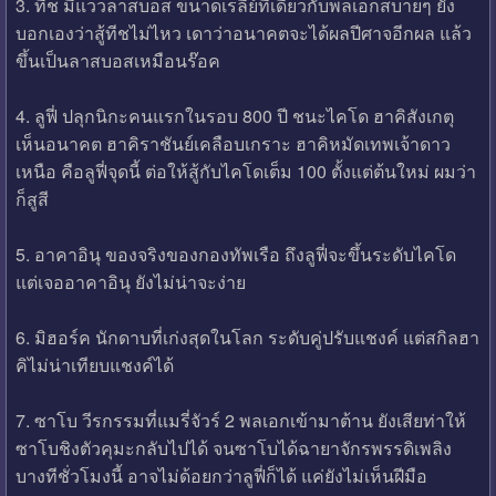
3. ทีช มีแววลาสบอส ขนาดเรลี่ย์ที่เดี่ยวกับพลเอกสบายๆ ยัง
บอกเองว่าสู้ทีชไม่ไหว เดาว่าอนาคตจะได้ผลปีศาจอีกผล แล้ว
ขึ้นเป็นลาสบอสเหมือนร๊อค
4. ลูฟี่ ปลุกนิกะคนแรกในรอบ 800 ปี ชนะไคโด ฮาคิสังเกตุ
เห็นอนาคต ฮาคิราชันย์เคลือบเกราะ ฮาคิหมัดเทพเจ้าดาว
เหนือ คือลูฟี่จุดนี้ ต่อให้สู้กับไคโดเต็ม 100 ตั้งแต่ต้นใหม่ ผมว่า
ก็สูสี
5. อาคาอินุ ของจริงของกองทัพเรือ ถึงลูฟี่จะขึ้นระดับไคโด
แต่เจออาคาอินุ ยังไม่น่าจะง่าย
6. มิฮอร์ค นักดาบที่เก่งสุดในโลก ระดับคู่ปรับแชงค์ แต่สกิลฮา
คิไม่น่าเทียบแชงค์ได้
7. ซาโบ วีรกรรมที่แมรี่จัวร์ 2 พลเอกเข้ามาต้าน ยังเสียท่าให้
ซาโบชิงตัวคุมะกลับไปได้ จนซาโบได้ฉายาจักรพรรดิเพลิง
บางทีชั่วโมงนี้ อาจไม่ด้อยกว่าลูฟี่ก็ได้ แค่ยังไม่เห็นฝีมือ