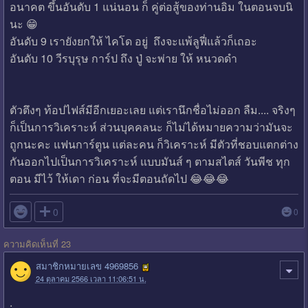
อนาคต ขึ้นอันดับ 1 แน่นอน ก็ คู่ต่อสู้ของท่านอิม ในตอนจบนิ
นะ 😁
อันดับ 9 เรายังยกให้ ไคโด อยู่ ถึงจะแพ้ลูฟี่แล้วก็เถอะ
อันดับ 10 วีรบุรุษ การ์ป ถึง ปู่ จะพ่าย ให้ หนวดดำ
ตัวตึงๆ ท้อปไฟส์มีอีกเยอะเลย แต่เรานึกชื่อไม่ออก ลืม.... จริงๆ
ก็เป็นการวิเคราะห์ ส่วนบุคคลนะ ก็ไม่ได้หมายความว่ามันจะ
ถูกนะคะ แฟนการ์ตูน แต่ละคน ก็วิเคราะห์ มีตัวที่ชอบแตกต่าง
กันออกไปเป็นการวิเคราะห์ แบบมันส์ ๆ ตามสไตส์ วันพีช ทุก
ตอน มีไว้ ให้เดา ก่อน ที่จะมีตอนถัดไป 😂😂😂

0
0
ความคิดเห็นที่ 23
สมาชิกหมายเลข 4969856
24 ตุลาคม 2566 เวลา 11:06:51 น.
.