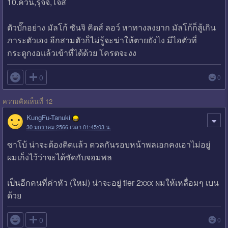
10.ควีน,รุจจิ,โจส
ตัวบั๊กอย่าง มัลโก้ ซันจิ คิดส์ ลอว์ หาทางลงยาก มัลโก้ก็สู้เกิน
ภาระตัวเอง อีกสามตัวก็ไม่รู้จะฆ่าให้ตายยังไง มีไอตัวที่
กระดูกงอแล้วเข้าที่ได้ด้วย โครตจะงง

0
0
ความคิดเห็นที่ 12
KungFu-Tanuki
30 มกราคม 2566 เวลา 01:45:03 น.
ซาโบ้ น่าจะต้องติดแล้ว ดวลกันรอบหน้าพลเอกคงเอาไม่อยู่
ผมเก็งไว้ว่าจะได้ซัดกับจอมพล
เป็นอีกคนที่ค่าหัว (ใหม่) น่าจะอยู่ tier 2xxx ผมให้เหลื่อมๆ เบน
ด้วย

0
0