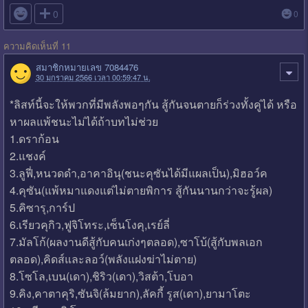

0
0
ความคิดเห็นที่ 11
สมาชิกหมายเลข 7084476
30 มกราคม 2566 เวลา 00:59:47 น.
*ลิสท์นี้จะให้พวกที่มีพลังพอๆกัน สู้กันจนตายก็ร่วงทั้งคู่ได้ หรือ
หาผลแพ้ชนะไม่ได้ถ้าบทไม่ช่วย
1.ดราก้อน
2.แชงค์
3.ลูฟี่,หนวดดำ,อาคาอินุ(ชนะคุซันได้มีแผลเป็น),มิฮอว์ค
4.คุซัน(แพ้หมาแดงแต่ไม่ตายพิการ สู้กันนานกว่าจะรู้ผล)
5.คิซารุ,การ์ป
6.เรียวคุกิว,ฟูจิโทระ,เซ็นโงคุ,เรย์ลี่
7.มัลโก้(ผลงานดีสู้กับคนเก่งๆตลอด),ซาโบ้(สู้กับพลเอก
ตลอด),คิดส์และลอว์(พลังแฝงฆ่าไม่ตาย)
8.โซโล,เบน(เดา),ชิริว(เดา),วิสต้า,โบอา
9.คิง,คาตาคุริ,ซันจิ(ล้มยาก),ลัคกี้ รูส(เดา),ยามาโตะ