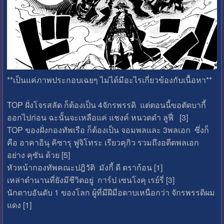
**เป็นแค่ภาพประกอบเฉยๆ ไม่ได้มีอะไรเกี่ยวข้องกับเนื้อหา**
TOP ฝั่งโจรสลัด ก็ต้องเป็น 4จักรพรรดิ แต่ตอนนี้ขอตัดบากี้
ออกไปก่อน ฉะนั้นจะเหลือแค่ แชงค์ หนวดดำ ลูฟี่ [3]
TOP ของฝั่งกองทัพเรือ ก็ต้องเป็น จอมพลและ 3พลเอก ซึ่งก็
คือ อาคาอินุ คิซารุ ฟูจิโทระ เรียวคุกิว รวมถึงอตีดพลเอก
อย่าง คุซัน ด้วย [5]
หัวหน้ากองทัพคณะปฎิวัติ มังกี้ ดี ดราก้อน [1]
เหล่าตำนานที่ยังมีชีวิตอยู่ การ์ป เซนโงคุ เรย์รี่ [3]
นักดาบอันดับ 1 ของโลก ผู้ที่มีฝีมือดาบเหนือกว่า จักรพรรดิผม
แดง [1]