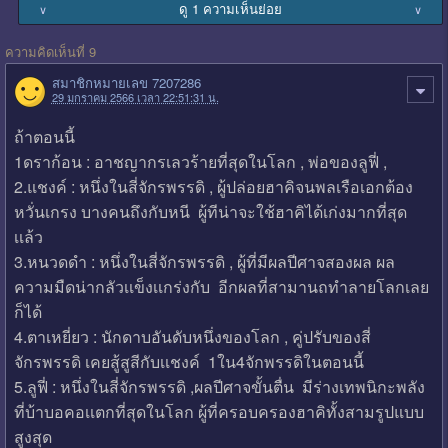
ดู 1 ความเห็นย่อย
∨
∨
ความคิดเห็นที่ 9
สมาชิกหมายเลข 7207286
29 มกราคม 2566 เวลา 22:51:31 น.
ถ้าตอนนี้
1ดราก้อน : อาชญากรเลวร้ายที่สุดในโลก , พ่อของลูฟี่ ,
2.แชงค์ : หนึ่งในสี่จักรพรรดิ , ผู้ปล่อยฮาคิจนพลเรือเอกต้อง
หวั่นเกรง บางคนถึงกับหนี ผู้ทีน่าจะใช้ฮาคิได้เก่งมากที่สุด
เเล้ว
3.หนวดดำ : หนึ่งในสี่จักรพรรดิ , ผู้ที่มีผลปีศาจสองผล ผล
ความมืดน่ากลัวเเข็งเเกร่งกับ อีกผลที่สามานถทำลายโลกเลย
ก็ได้
4.ตาเหยี่ยว : นักดาบอันดับหนึ่งของโลก , คู่ปรับของสี่
จักรพรรดิ เคยสู้สูสีกับเเชงค์ 1ใน4จักพรรดิในตอนนี้
5.ลูฟี่ : หนึ่งในสี่จักรพรรดิ ,ผลปีศาจขั้นตื่น มีร่างเทพนิกะพลัง
ที่บ้าบอคอเเตกที่สุดในโลก ผู้ที่ครอบครองฮาคิทั้งสามรูปแบบ
สูงสุด