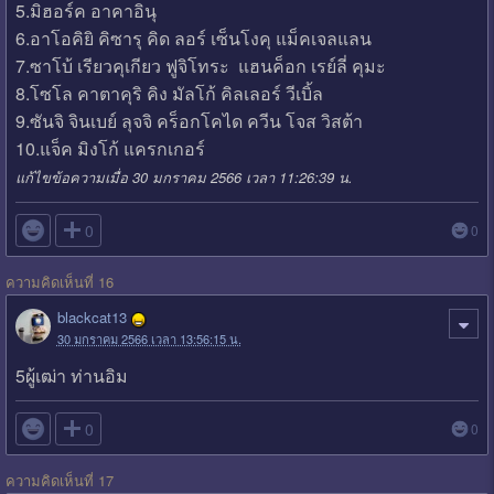
5.มิฮอร์ค อาคาอินุ
6.อาโอคิยิ คิซารุ คิด ลอร์ เซ็นโงคุ แม็คเจลแลน
7.ซาโบ้ เรียวคุเกียว ฟูจิโทระ แฮนค็อก เรย์ลี่ คุมะ
8.โซโล คาตาคุริ คิง มัลโก้ คิลเลอร์ วีเบิ้ล
9.ซันจิ จินเบย์ ลุจจิ คร็อกโคได ควีน โจส วิสต้า
10.แจ็ค มิงโก้ แครกเกอร์
แก้ไขข้อความเมื่อ 30 มกราคม 2566 เวลา 11:26:39 น.

0
0
ความคิดเห็นที่ 16
blackcat13
30 มกราคม 2566 เวลา 13:56:15 น.
5ผู้เฒ่า ท่านอิม

0
0
ความคิดเห็นที่ 17