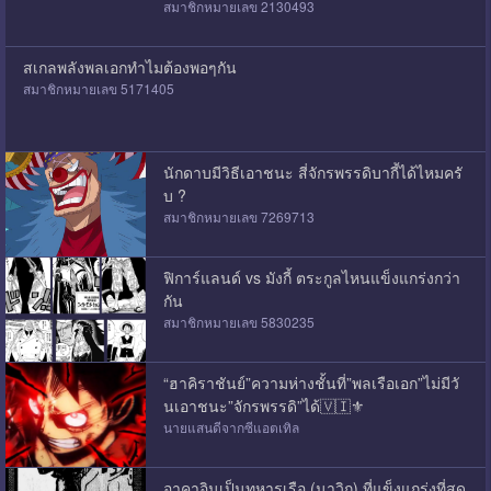
สมาชิกหมายเลข 2130493
สเกลพลังพลเอกทำไมต้องพอๆกัน
สมาชิกหมายเลข 5171405
นักดาบมีวิธีเอาชนะ สี่จักรพรรดิบากี้ได้ไหมครั
บ ?
สมาชิกหมายเลข 7269713
ฟิการ์แลนด์ vs มังกี้ ตระกูลไหนแข็งแกร่งกว่า
กัน
สมาชิกหมายเลข 5830235
“ฮาคิราชันย์”ความห่างชั้นที่”พลเรือเอก”ไม่มีวั
นเอาชนะ”จักรพรรดิ”ได้🇻🇮⚜️
นายแสนดีจากซีแอตเทิล
อาคาอินุเป็นทหารเรือ (นาวิก) ที่แข็งแกร่งที่สุด