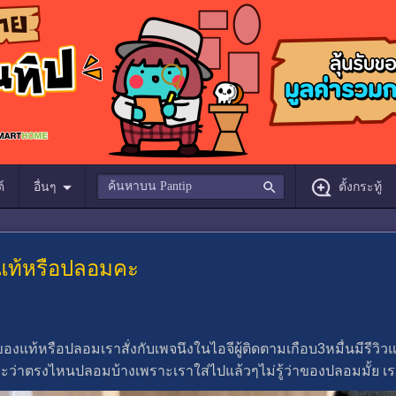
์
อื่นๆ
ตั้งกระทู้
 แท้หรือปลอมคะ
องแท้หรือปลอมเราสั่งกับเพจนึงในไอจีผู้ติดตามเกือบ3หมื่นมีรีวิ
่าตรงไหนปลอมบ้างเพราะเราใส่ไปแล้วๆไม่รู้ว่าของปลอมมั้ย เรา